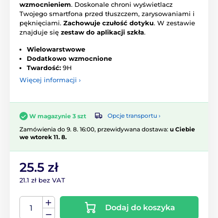
wzmocnieniem
. Doskonale chroni wyświetlacz
Twojego smartfona przed tłuszczem, zarysowaniami i
pęknięciami.
Zachowuje czułość dotyku
. W zestawie
znajduje się
zestaw do aplikacji szkła
.
Wielowarstwowe
Dodatkowo wzmocnione
Twardość:
9H
Więcej informacji ›
Opcje transportu ›
W magazynie 3 szt
Zamówienia do 9. 8. 16:00, przewidywana dostawa:
u Ciebie
we wtorek 11. 8.
25.5 zł
21.1 zł bez VAT
Dodaj do koszyka