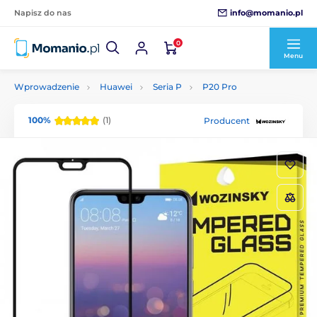
info@momanio.pl
Napisz do nas
0
Menu
Wprowadzenie
Huawei
Seria P
P20 Pro
100%
(1)
Producent