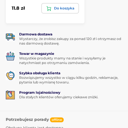
adhezyjnym
, co gwarantuje
absolutnie idealną
przyczepność na całej powierzchni
szkła
11.8 zł
Do koszyka
hartowanego. Nie ma więc ryzyka odklejania się
krawędzi lub ich odstawania.
Zawartość opakowania:
Darmowa dostawa
1x ochronne szkło hartowane
Wystarczy, że zrobisz zakupy za ponad 120 zł i otrzymasz od
nas darmową dostawę.
1x sucha ściereczka
Towar w magazynie
1x mokra ściereczka
Wszystkie produkty mamy na stanie i wysyłamy je
1x usuwa kurz
natychmiast po otrzymaniu zamówienia.
Szybka obsługa klienta
Rozwiązujemy wszystko w ciągu kilku godzin, reklamacje,
pytania lub wymianę towaru.
Program lojalnościowy
Dla stałych klientów oferujemy ciekawe zniżki.
Potrzebujesz porady
offline
Obsługa klienta jest dostępna