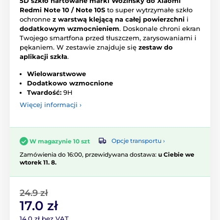
5D szkło hartowane marki Wozinsky do Xiaomi
Redmi Note 10 / Note 10S
to super wytrzymałe szkło
ochronne
z warstwą klejącą na całej powierzchni
i
dodatkowym wzmocnieniem
. Doskonale chroni ekran
Twojego smartfona przed tłuszczem, zarysowaniami i
pękaniem. W zestawie znajduje się
zestaw do
aplikacji szkła
.
Wielowarstwowe
Dodatkowo wzmocnione
Twardość:
9H
Więcej informacji ›
Opcje transportu ›
W magazynie 10 szt
Zamówienia do 16:00, przewidywana dostawa:
u Ciebie we
wtorek 11. 8.
24.9 zł
17.0 zł
14.0 zł bez VAT