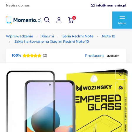
info@momanio.pl
Napisz do nas
0
Menu
Wprowadzenie
Xiaomi
Seria Redmi Note
Note 10
Szkła hartowane na Xiaomi Redmi Note 10
100%
(2)
Producent