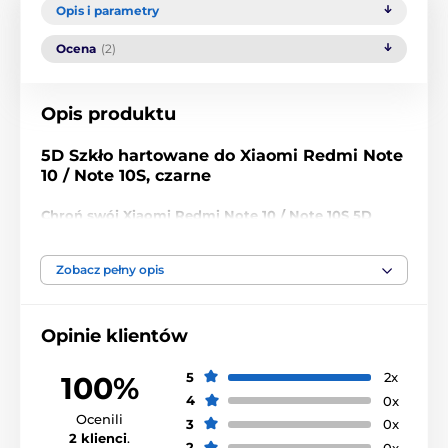
Opis i parametry
Ocena
(2)
Opis produktu
5D Szkło hartowane do Xiaomi Redmi Note
10 / Note 10S, czarne
Chroń swój Xiaomi Redmi Note 10 / Note 10S 5D
wzmocnionym szkłem hartowanym marki Wozinsky
o twardości 9H!
Zobacz pełny opis
Ochronne szkło hartowane Wozinsky 5D Full Glue
to
wysokiej jakości i
dodatkowo wzmocnione
szkło
hartowane o twardości 9H, które
doskonale chroni
Opinie klientów
ekran Twojego smartfona
przed zarysowaniami
i
pękaniem
, zapewniając jednocześnie
idealną
5
2x
100%
przejrzystość obrazu
,
zachowując czułość dotyku
i
4
0x
świetnie
maskując zadrapania
na ekranie.
Ocenili
3
0x
Dodatkowo wzmocnione dla jeszcze lepszej
2 klienci
.
2
0x