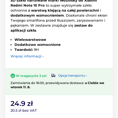
5D szkło hartowane marki Wozinsky do Xiaomi
Redmi Note 10 Pro
to super wytrzymałe szkło
ochronne
z warstwą klejącą na całej powierzchni
i
dodatkowym wzmocnieniem
. Doskonale chroni ekran
Twojego smartfona przed tłuszczem, zarysowaniami i
pękaniem. W zestawie znajduje się
zestaw do
aplikacji szkła
.
Wielowarstwowe
Dodatkowo wzmocnione
Twardość:
9H
Więcej informacji ›
Opcje transportu ›
W magazynie 3 szt
Zamówienia do 16:00, przewidywana dostawa:
u Ciebie we
wtorek 11. 8.
24.9 zł
20.5 zł bez VAT