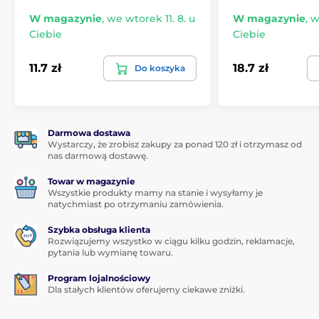
hartowanego jest
pokryta klejem adhezyjnym
, co
W magazynie
,
we wtorek 11. 8. u
W magazynie
,
w
gwarantuje
absolutnie perfekcyjną przyczepność na
Ciebie
Ciebie
całej powierzchni
. Nie ma ryzyka odklejania się
krawędzi lub ich odstawania.
11.7 zł
18.7 zł
Do koszyka
Zawartość opakowania:
1x ochronne szkło hartowane
1x sucha ściereczka
Darmowa dostawa
1x mokra ściereczka
Wystarczy, że zrobisz zakupy za ponad 120 zł i otrzymasz od
nas darmową dostawę.
1x usuwa kurz
Towar w magazynie
Wszystkie produkty mamy na stanie i wysyłamy je
natychmiast po otrzymaniu zamówienia.
Szybka obsługa klienta
Rozwiązujemy wszystko w ciągu kilku godzin, reklamacje,
pytania lub wymianę towaru.
Program lojalnościowy
Dla stałych klientów oferujemy ciekawe zniżki.