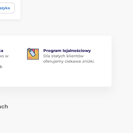
szyka
ta
Program lojalnościowy
ko w
Dla stałych klientów
oferujemy ciekawe zniżki.
ub
ach