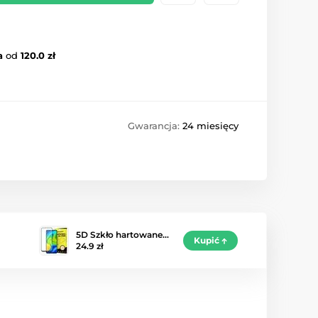
a
od
120.0 zł
Gwarancja:
24 miesięcy
5D Szkło hartowane…
Kupić
24.9 zł