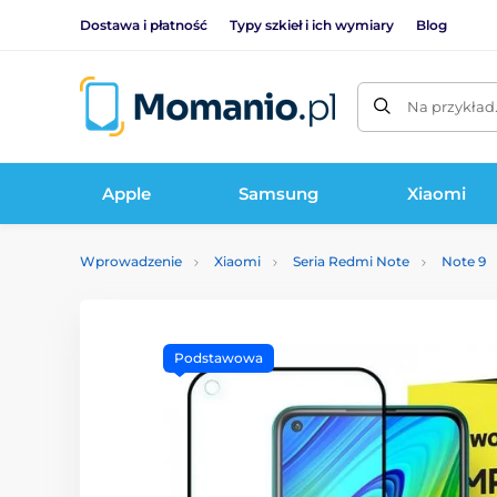
Dostawa i płatność
Typy szkieł i ich wymiary
Blog
Na przykład
Apple
Samsung
Xiaomi
Wprowadzenie
Xiaomi
Seria Redmi Note
Note 9
Podstawowa