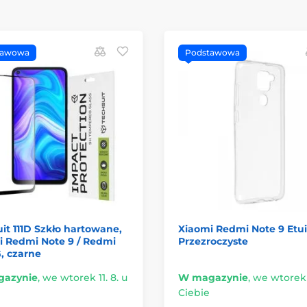
tawowa
Podstawowa
it 111D Szkło hartowane,
Xiaomi Redmi Note 9 Etui
i Redmi Note 9 / Redmi
Przezroczyste
, czarne
azynie
,
we wtorek 11. 8. u
W magazynie
,
we wtorek 1
Ciebie