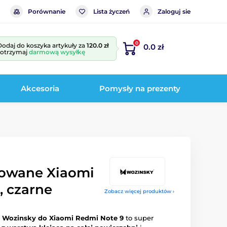
Porównanie
Lista życzeń
Zaloguj sie
0
Dodaj do koszyka artykuły za
120.0 zł
0.0 zł
i otrzymaj
darmową wysyłkę
Akcesoria
Pomysły na prezenty
towane Xiaomi
, czarne
Zobacz więcej produktów ›
 Wozinsky do Xiaomi Redmi Note 9
to super