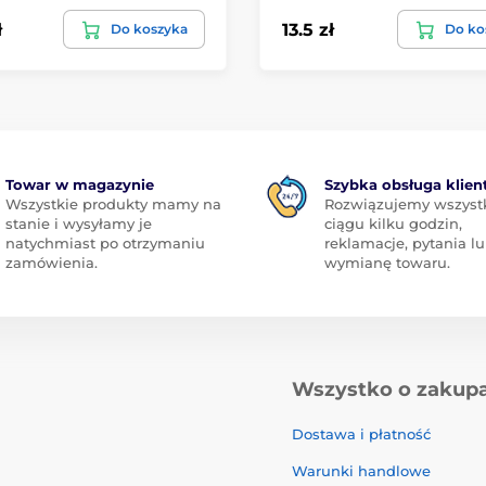
ł
13.5 zł
Do koszyka
Do ko
Towar w magazynie
Szybka obsługa klien
Wszystkie produkty mamy na
Rozwiązujemy wszyst
stanie i wysyłamy je
ciągu kilku godzin,
natychmiast po otrzymaniu
reklamacje, pytania l
zamówienia.
wymianę towaru.
Wszystko o zakup
Dostawa i płatność
Warunki handlowe