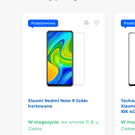
Podstawowa
Pods
Xiaomi Redmi Note 9 Szkło
Techsu
hartowane
Xiaom
10X 4G
W magazynie
,
we wtorek 11. 8. u
W mag
Ciebie
Ciebie