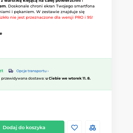
e
z warstwą klejącą na całej powierzchni
i
iem
. Doskonale chroni ekran Twojego smartfona
niami i pękaniem. W zestawie znajduje się
Szkło nie jest przeznaczone dla wersji PRO i 9S!
e
zt
Opcje transportu ›
, przewidywana dostawa:
u Ciebie we wtorek 11. 8.
Dodaj do koszyka