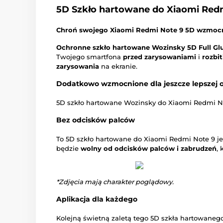
5D Szkło hartowane do Xiaomi Redm
Chroń swojego Xiaomi Redmi Note 9 5D wzmoc
Ochronne szkło hartowane Wozinsky 5D Full Gl
Twojego smartfona
przed zarysowaniami
i
rozbi
zarysowania
na ekranie.
Dodatkowo wzmocnione dla jeszcze lepszej 
5D szkło hartowane Wozinsky do Xiaomi Redmi No
Bez odcisków palców
To 5D szkło hartowane do Xiaomi Redmi Note 9 j
będzie
wolny od odcisków palców i zabrudzeń
,
*Zdjęcia mają charakter poglądowy.
Aplikacja dla każdego
Kolejną świetną zaletą tego 5D szkła hartowanego