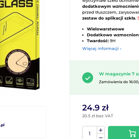
wytrzymałe szkło ochronn
dodatkowym wzmocnien
przed tłuszczem, zarysowa
zestaw do aplikacji szkła
.
Wielowarstwowe
Dodatkowo wzmocnion
Twardość:
9H
Więcej informacji ›
W magazynie 7 s
Zamówienia do 16:00
24.9 zł
20.5 zł bez VAT
pl