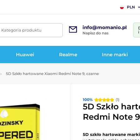
PLN
info@momanio.pl
. Kategoria produktu
Napisz do nas
Huawei
Realme
Inne marki
5D Szkło hartowane Xiaomi Redmi Note 9, czarne
100%
(1)
5D Szkło har
Redmi Note 9
5D szkło hartowane marki