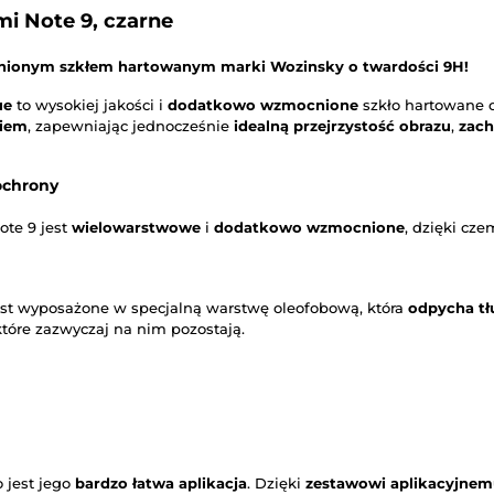
i Note 9, czarne
nionym szkłem hartowanym marki Wozinsky o twardości 9H!
ue
to wysokiej jakości i
dodatkowo wzmocnione
szkło hartowane o
tiem
, zapewniając jednocześnie
idealną przejrzystość obrazu
,
zach
ochrony
te 9 jest
wielowarstwowe
i
dodatkowo wzmocnione
, dzięki cz
est wyposażone w specjalną warstwę oleofobową, która
odpycha tł
 które zazwyczaj na nim pozostają.
 jest jego
bardzo łatwa aplikacja
. Dzięki
zestawowi aplikacyjne