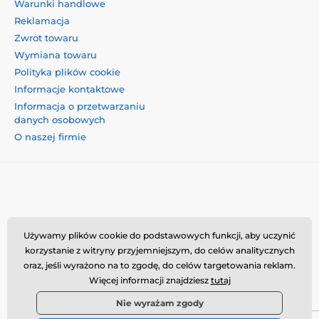
Warunki handlowe
Reklamacja
Zwrot towaru
Wymiana towaru
Polityka plików cookie
Informacje kontaktowe
Informacja o przetwarzaniu
danych osobowych
O naszej firmie
Momanio s.r.o., Okružní 361/14, 74718, Píšť, Czechy,
Używamy plików cookie do podstawowych funkcji, aby uczynić
VAT: CZ09604707, info@momanio.pl
korzystanie z witryny przyjemniejszym, do celów analitycznych
oraz, jeśli wyrażono na to zgodę, do celów targetowania reklam.
Więcej informacji znajdziesz
tutaj
Nie wyrażam zgody