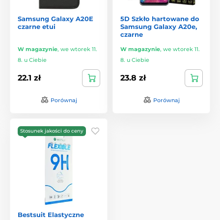
Samsung Galaxy A20E
5D Szkło hartowane do
czarne etui
Samsung Galaxy A20e,
czarne
W magazynie
,
we wtorek 11.
W magazynie
,
we wtorek 11.
8. u Ciebie
8. u Ciebie
22.1 zł
23.8 zł
Porównaj
Porównaj
Stosunek jakości do ceny
Bestsuit Elastyczne