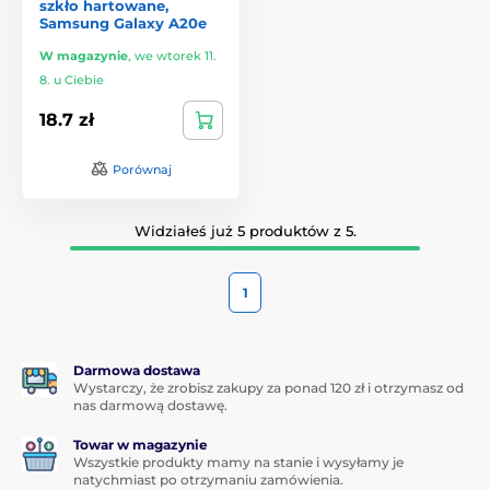
szkło hartowane,
Samsung Galaxy A20e
W magazynie
,
we wtorek 11.
8. u Ciebie
18.7 zł
Porównaj
Widziałeś już 5 produktów z 5.
1
Darmowa dostawa
Wystarczy, że zrobisz zakupy za ponad 120 zł i otrzymasz od
nas darmową dostawę.
Towar w magazynie
Wszystkie produkty mamy na stanie i wysyłamy je
natychmiast po otrzymaniu zamówienia.