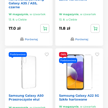
Galaxy A35 / A55,
czarne
W magazynie
,
w czwartek
W magazynie
,
w czwartek
13. 8. u Ciebie
13. 8. u Ciebie
17.0 zł
11.8 zł
Porównaj
Porównaj
Podstawowa
-14%
Podstawowa
Samsung Galaxy A50
Samsung Galaxy A22 5G
Przezroczyste etui
Szkło hartowane
W magazynie
,
w czwartek
W magazynie
,
w czwartek