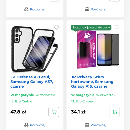
Porównaj
Porównaj
Stosunek jakości do ceny
JP Defense360 etui,
JP Privacy Szkło
Samsung Galaxy A37,
hartowane, Samsung
czarne
Galaxy A15, czarne
W magazynie
,
w czwartek
W magazynie
,
w czwartek
13. 8. u Ciebie
13. 8. u Ciebie
47.8 zł
34.1 zł
Porównaj
Porównaj