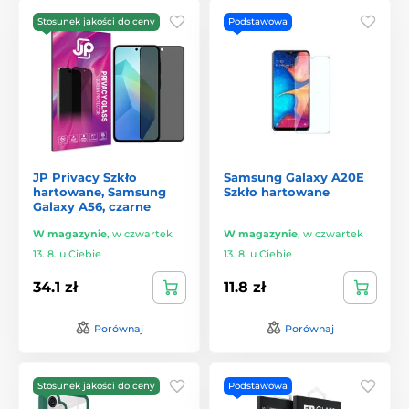
Stosunek jakości do ceny
Podstawowa
JP Privacy Szkło
Samsung Galaxy A20E
hartowane, Samsung
Szkło hartowane
Galaxy A56, czarne
W magazynie
,
w czwartek
W magazynie
,
w czwartek
13. 8. u Ciebie
13. 8. u Ciebie
34.1 zł
11.8 zł
Porównaj
Porównaj
Stosunek jakości do ceny
Podstawowa