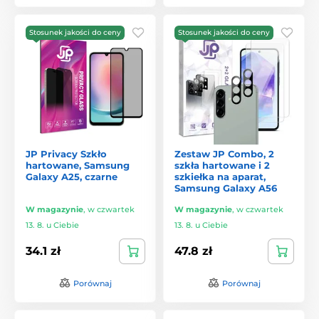
Stosunek jakości do ceny
Stosunek jakości do ceny
JP Privacy Szkło
Zestaw JP Combo, 2
hartowane, Samsung
szkła hartowane i 2
Galaxy A25, czarne
szkiełka na aparat,
Samsung Galaxy A56
W magazynie
,
w czwartek
W magazynie
,
w czwartek
13. 8. u Ciebie
13. 8. u Ciebie
34.1 zł
47.8 zł
Porównaj
Porównaj