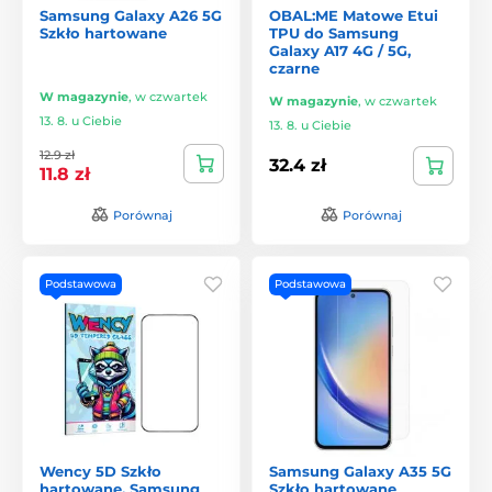
Samsung Galaxy A26 5G
OBAL:ME Matowe Etui
Szkło hartowane
TPU do Samsung
Galaxy A17 4G / 5G,
czarne
W magazynie
,
w czwartek
W magazynie
,
w czwartek
13. 8. u Ciebie
13. 8. u Ciebie
12.9 zł
32.4 zł
11.8 zł
Porównaj
Porównaj
Podstawowa
Podstawowa
Wency 5D Szkło
Samsung Galaxy A35 5G
hartowane, Samsung
Szkło hartowane