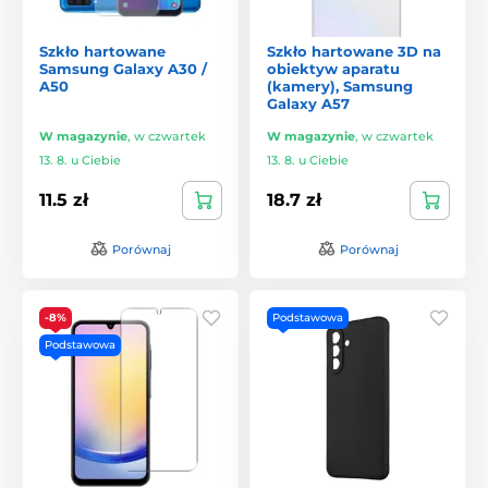
Szkło hartowane
Szkło hartowane 3D na
Samsung Galaxy A30 /
obiektyw aparatu
A50
(kamery), Samsung
Galaxy A57
W magazynie
,
w czwartek
W magazynie
,
w czwartek
13. 8. u Ciebie
13. 8. u Ciebie
11.5 zł
18.7 zł
Porównaj
Porównaj
-8%
Podstawowa
Podstawowa