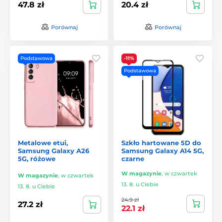
47.8 zł
20.4 zł
Porównaj
Porównaj
Podstawowa
-11%
Podstawowa
Metalowe etui,
Szkło hartowane 5D do
Samsung Galaxy A26
Samsung Galaxy A14 5G,
5G, różowe
czarne
W magazynie
,
w czwartek
W magazynie
,
w czwartek
13. 8. u Ciebie
13. 8. u Ciebie
24.9 zł
27.2 zł
22.1 zł