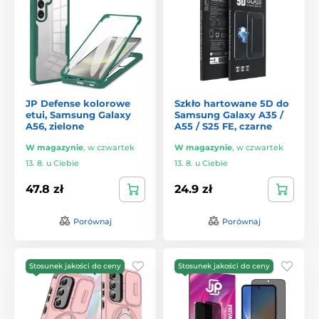
JP Defense kolorowe
Szkło hartowane 5D do
etui, Samsung Galaxy
Samsung Galaxy A35 /
A56, zielone
A55 / S25 FE, czarne
W magazynie
,
w czwartek
W magazynie
,
w czwartek
13. 8. u Ciebie
13. 8. u Ciebie
47.8 zł
24.9 zł
Porównaj
Porównaj
Stosunek jakości do ceny
Stosunek jakości do ceny