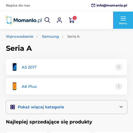
info@momanio.pl
Napisz do nas
0
Menu
Wprowadzenie
Samsung
Seria A
Seria A
A5 2017
1
A6 Plus
1
Pokaż więcej kategorie
Najlepiej sprzedające się produkty