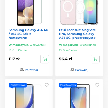
Samsung Galaxy A14 4G
Etui Techsuit MagSafe
/ A14 5G Szkło
Pro, Samsung Galaxy
hartowane
A27 5G, przezroczyste
W magazynie
,
w czwartek
W magazynie
,
w czwartek
13. 8. u Ciebie
13. 8. u Ciebie
11.7 zł
56.4 zł
Porównaj
Porównaj
Podstawowa
Podstawowa