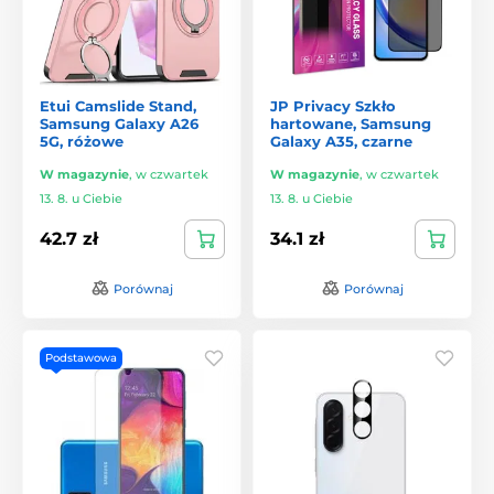
Etui Camslide Stand,
JP Privacy Szkło
Samsung Galaxy A26
hartowane, Samsung
5G, różowe
Galaxy A35, czarne
W magazynie
,
w czwartek
W magazynie
,
w czwartek
13. 8. u Ciebie
13. 8. u Ciebie
42.7 zł
34.1 zł
Porównaj
Porównaj
Podstawowa