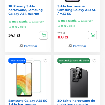
JP Privacy Szkło
Szkło hartowane
hartowane, Samsung
Samsung Galaxy A23 5G
Galaxy A54, czarne
/ M23 5G
W magazynie
,
w czwartek
W magazynie
,
w czwartek
13. 8. u Ciebie
13. 8. u Ciebie
12.9 zł
34.1 zł
11.8 zł
Porównaj
Porównaj
Podstawowa
Stosunek jakości do ceny
Samsung Galaxy A25 5G
3D Szkło hartowane do
Szkło hartowane
obiektywu aparatu