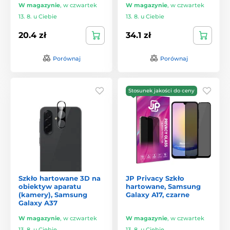
W magazynie
,
w czwartek
W magazynie
,
w czwartek
13. 8. u Ciebie
13. 8. u Ciebie
20.4 zł
34.1 zł
Porównaj
Porównaj
Stosunek jakości do ceny
Szkło hartowane 3D na
JP Privacy Szkło
obiektyw aparatu
hartowane, Samsung
(kamery), Samsung
Galaxy A17, czarne
Galaxy A37
W magazynie
,
w czwartek
W magazynie
,
w czwartek
13. 8. u Ciebie
13. 8. u Ciebie