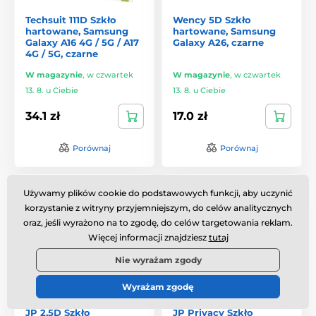
Techsuit 111D Szkło
Wency 5D Szkło
hartowane, Samsung
hartowane, Samsung
Galaxy A16 4G / 5G / A17
Galaxy A26, czarne
4G / 5G, czarne
W magazynie
,
w czwartek
W magazynie
,
w czwartek
13. 8. u Ciebie
13. 8. u Ciebie
34.1 zł
17.0 zł
Porównaj
Porównaj
Stosunek jakości do ceny
Używamy plików cookie do podstawowych funkcji, aby uczynić
korzystanie z witryny przyjemniejszym, do celów analitycznych
oraz, jeśli wyrażono na to zgodę, do celów targetowania reklam.
Więcej informacji znajdziesz
tutaj
Nie wyrażam zgody
Wyrażam zgodę
JP 2,5D Szkło
JP Privacy Szkło