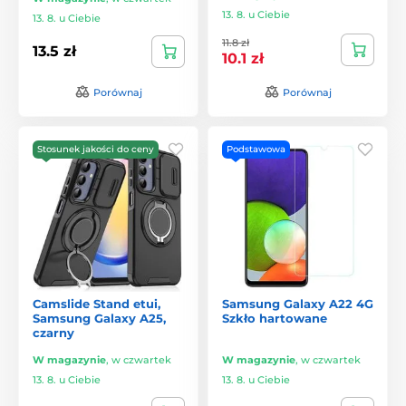
13. 8. u Ciebie
13. 8. u Ciebie
11.8 zł
13.5 zł
10.1 zł
Porównaj
Porównaj
Stosunek jakości do ceny
Podstawowa
Camslide Stand etui,
Samsung Galaxy A22 4G
Samsung Galaxy A25,
Szkło hartowane
czarny
W magazynie
,
w czwartek
W magazynie
,
w czwartek
13. 8. u Ciebie
13. 8. u Ciebie