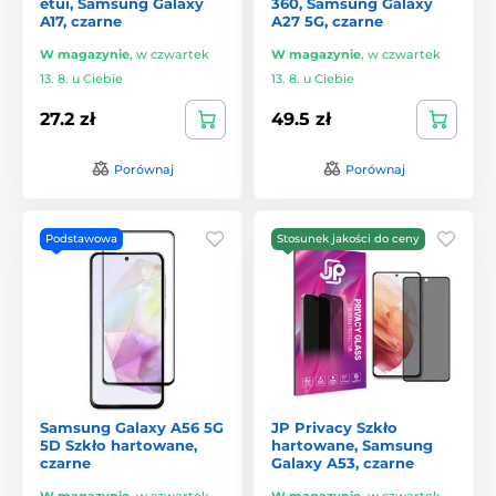
etui, Samsung Galaxy
360, Samsung Galaxy
A17, czarne
A27 5G, czarne
W magazynie
,
w czwartek
W magazynie
,
w czwartek
13. 8. u Ciebie
13. 8. u Ciebie
27.2 zł
49.5 zł
Porównaj
Porównaj
Podstawowa
Stosunek jakości do ceny
Samsung Galaxy A56 5G
JP Privacy Szkło
5D Szkło hartowane,
hartowane, Samsung
czarne
Galaxy A53, czarne
W magazynie
,
w czwartek
W magazynie
,
w czwartek