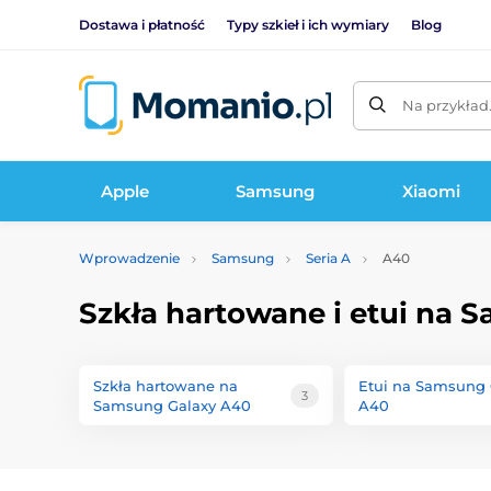
Dostawa i płatność
Typy szkieł i ich wymiary
Blog
Na przykład
Apple
Samsung
Xiaomi
Wprowadzenie
Samsung
Seria A
A40
Szkła hartowane i etui na 
Szkła hartowane na
Etui na Samsung 
3
Samsung Galaxy A40
A40