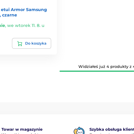
 etui Armor Samsung
, czarne
ie
,
we wtorek 11. 8. u
Do koszyka
Widziałeś już 4 produkty z 
Towar w magazynie
Szybka obsługa klien