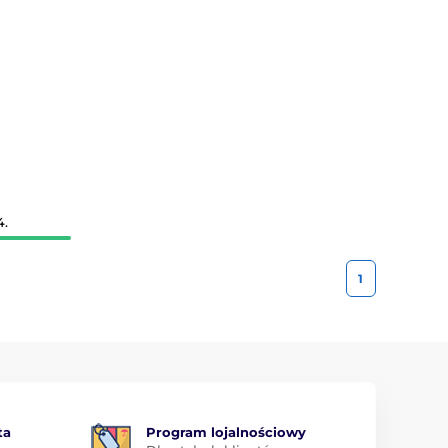
4.
1
ta
Program lojalnościowy