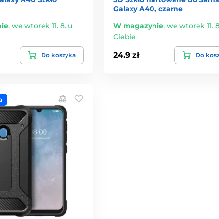
Galaxy A40, czarne
ie
,
we wtorek 11. 8. u
W magazynie
,
we wtorek 11. 8
Ciebie
24.9 zł
Do koszyka
Do kos
a