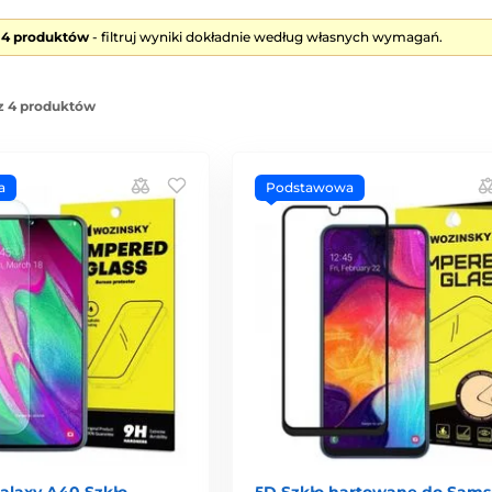
e 4 produktów
- filtruj wyniki dokładnie według własnych wymagań.
z 4 produktów
a
Podstawowa
laxy A40 Szkło
5D Szkło hartowane do Sam