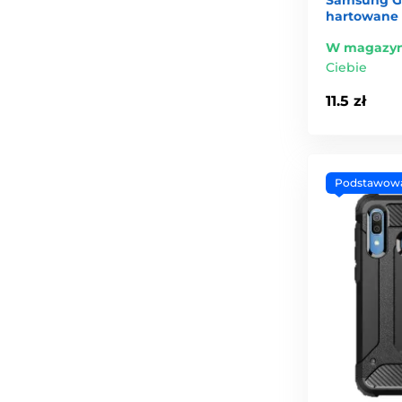
hartowane
W magazyn
Ciebie
11.5 zł
Podstawow