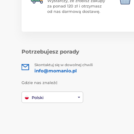
Wystarczy, że zrobisz zakupy
za ponad 120 zł i otrzymasz
od nas darmową dostawę.
Potrzebujesz porady
Skontaktuj się w dowolnej chwili
info@momanio.pl
Gdzie nas znaleźć
Polski