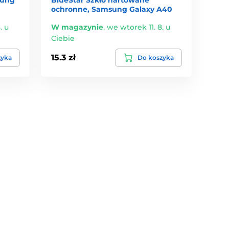
ochronne, Samsung Galaxy A40
. u
W magazynie
,
we wtorek 11. 8. u
Ciebie
15.3 zł
zyka
Do koszyka