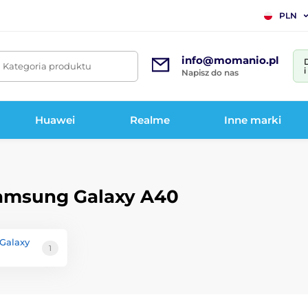
PLN
info@momanio.pl
. Kategoria produktu
Napisz do nas
Huawei
Realme
Inne marki
Samsung Galaxy A40
Galaxy
1