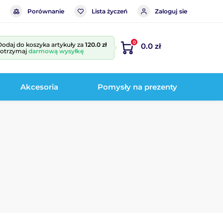
Porównanie
Lista życzeń
Zaloguj sie
0
Dodaj do koszyka artykuły za
120.0 zł
0.0 zł
i otrzymaj
darmową wysyłkę
Akcesoria
Pomysły na prezenty