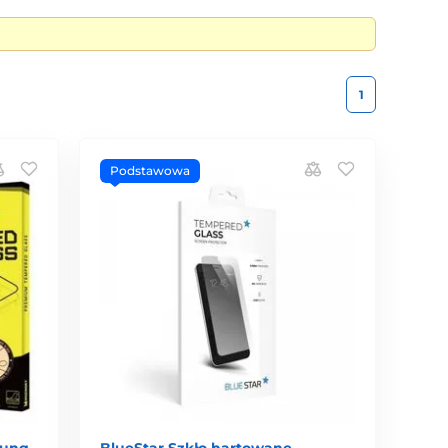
1
Podstawowa
sung
BlueStar Szkło hartowane