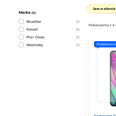
Jest w oferci
Marka
(4)
BlueStar
(1)
Pokazujemy 1-4 
Forcell
(1)
Pro+ Glass
(1)
Podstawow
Wozinsky
(1)
Samsung Ga