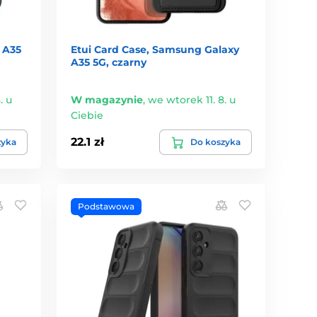
 A35
Etui Card Case, Samsung Galaxy
A35 5G, czarny
. u
W magazynie
,
we wtorek 11. 8. u
Ciebie
22.1 zł
zyka
Do koszyka
Podstawowa