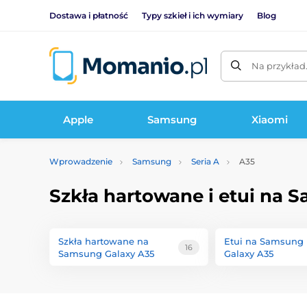
Dostawa i płatność
Typy szkieł i ich wymiary
Blog
Na przykład
Apple
Samsung
Xiaomi
Wprowadzenie
Samsung
Seria A
A35
Szkła hartowane i etui na 
Szkła hartowane na
Etui na Samsung
16
Samsung Galaxy A35
Galaxy A35