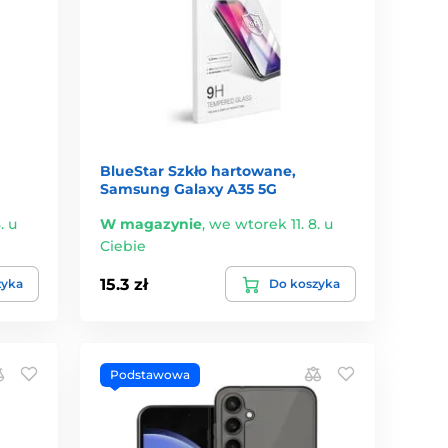
BlueStar Szkło hartowane,
Samsung Galaxy A35 5G
. u
W magazynie
,
we wtorek 11. 8. u
Ciebie
15.3 zł
zyka
Do koszyka
Podstawowa