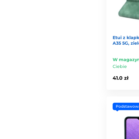
Etui z kla
A35 5G, zie
W magazyn
Ciebie
41.0 zł
Podstawow