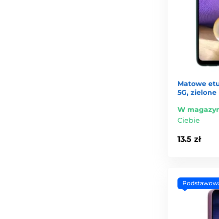
Matowe etu
5G, zielone
W magazyn
Ciebie
13.5 zł
Podstawow