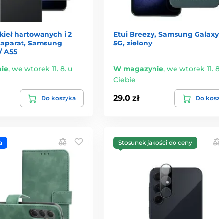
kieł hartowanych i 2
Etui Breezy, Samsung Galaxy
a aparat, Samsung
5G, zielony
/ A55
ie
,
we wtorek 11. 8. u
W magazynie
,
we wtorek 11. 8
Ciebie
29.0 zł
Do koszyka
Do kos
a
Stosunek jakości do ceny