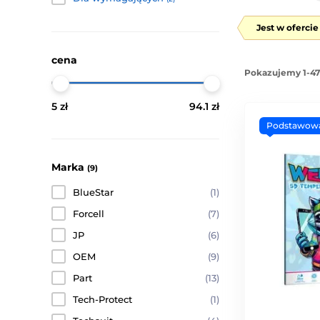
Jest w oferci
cena
Pokazujemy 1-47
5 zł
94.1 zł
Podstawow
Marka
(9)
BlueStar
(1)
Forcell
(7)
JP
(6)
OEM
(9)
Part
(13)
Tech-Protect
(1)