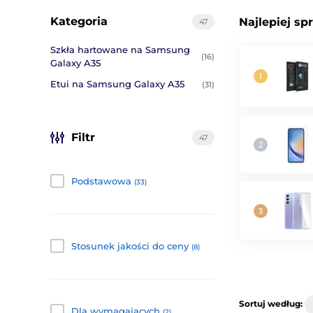
Kategoria
Najlepiej sp
47
Szkła hartowane na Samsung
(16)
Galaxy A35
Etui na Samsung Galaxy A35
(31)
Filtr
47
Podstawowa
(33)
Stosunek jakości do ceny
(8)
Sortuj według:
Dla wymagających
(2)