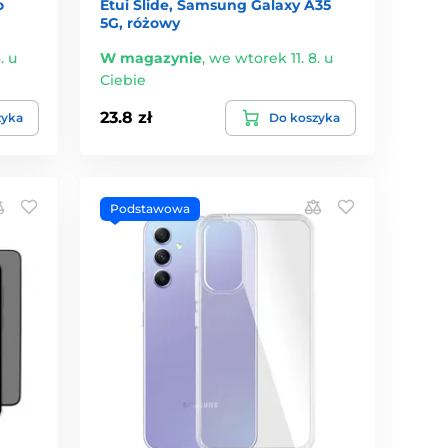
o
Etui Slide, Samsung Galaxy A35
5G, różowy
. u
W magazynie
,
we wtorek 11. 8. u
Ciebie
23.8 zł
zyka
Do koszyka
Podstawowa