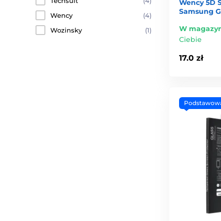
Techsuit
(4)
Wency 5D S
Samsung Ga
Wency
(4)
W magazyn
Wozinsky
(1)
Ciebie
17.0 zł
Podstawow