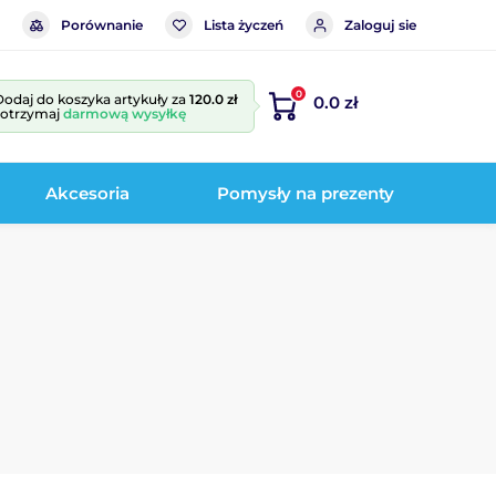
Porównanie
Lista życzeń
Zaloguj sie
0
Dodaj do koszyka artykuły za
120.0 zł
0.0 zł
i otrzymaj
darmową wysyłkę
Akcesoria
Pomysły na prezenty