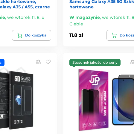
zkło hartowane,
Samsung Galaxy A35 5G Szkł
laxy A35 / A55, czarne
hartowane
ie
,
we wtorek 11. 8. u
W magazynie
,
we wtorek 11. 8
Ciebie
11.8 zł
Do koszyka
Do kos
a
Stosunek jakości do ceny