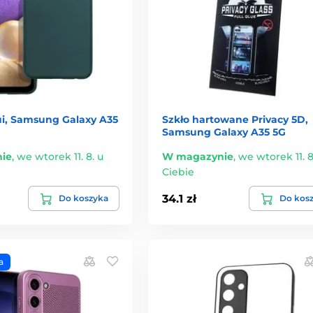
i, Samsung Galaxy A35
Szkło hartowane Privacy 5D,
Samsung Galaxy A35 5G
ie
,
we wtorek 11. 8. u
W magazynie
,
we wtorek 11. 8
Ciebie
34.1 zł
Do koszyka
Do kos
a