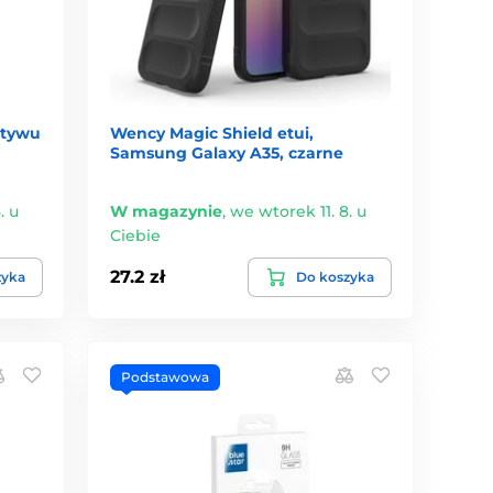
ktywu
Wency Magic Shield etui,
Samsung Galaxy A35, czarne
. u
W magazynie
,
we wtorek 11. 8. u
Ciebie
27.2 zł
zyka
Do koszyka
Podstawowa