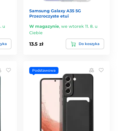
Samsung Galaxy A35 5G
Przezroczyste etui
. u
W magazynie
,
we wtorek 11. 8. u
Ciebie
13.5 zł
zyka
Do koszyka
Podstawowa