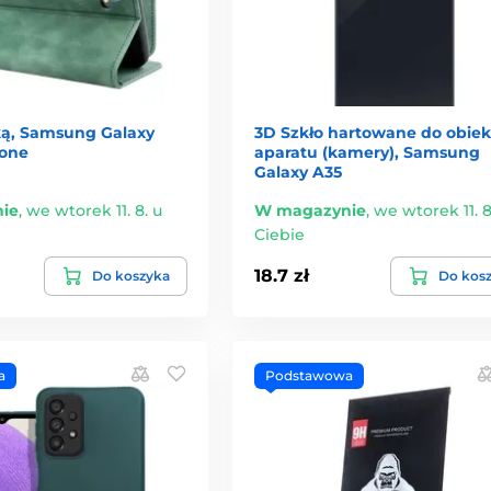
pką, Samsung Galaxy
3D Szkło hartowane do obie
lone
aparatu (kamery), Samsung
Galaxy A35
ie
,
we wtorek 11. 8. u
W magazynie
,
we wtorek 11. 8
Ciebie
18.7 zł
Do koszyka
Do kos
a
Podstawowa