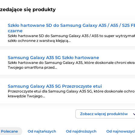
rzedające się produkty
Szkło hartowane 5D do Samsung Galaxy A35 / A55 / S25 FE
czarne
Szkło hartowane 5D do Samsung Galaxy A35 / A55 to super wytrzymał
szkło ochronne z warstwą klejącą…
Samsung Galaxy A35 5G Szkło hartowane
Szkło hartowane do Samsung Galaxy A35, które doskonale chroni ekr
Twojego smartfona przed…
Samsung Galaxy A35 5G Przezroczyste etui
Przezroczyste etui dla Samsung Galaxy A35 5G, które doskonale ochroni
krawędzie Twojego…
Zobacz więcej produktów
Polecane
Od najtańszych
Od najdroższych
Od najnowszyc