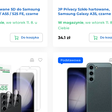
owane 5D do Samsung
JP Privacy Szkło hartowane,
/ A55 / S25 FE, czarne
Samsung Galaxy A35, czarne
ie
,
we wtorek 11. 8. u
W magazynie
,
we wtorek 11. 8
Ciebie
34.1 zł
Do koszyka
Do kos
Podstawowa