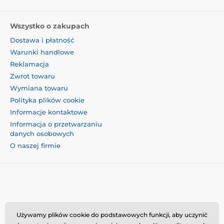
Wszystko o zakupach
Dostawa i płatność
Warunki handlowe
Reklamacja
Zwrot towaru
Wymiana towaru
Polityka plików cookie
Informacje kontaktowe
Informacja o przetwarzaniu
danych osobowych
O naszej firmie
Momanio s.r.o., Okružní 361/14, 74718, Píšť, Czechy,
Używamy plików cookie do podstawowych funkcji, aby uczynić