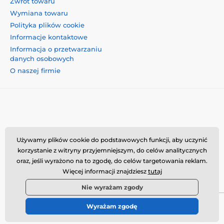
Zwrot towaru
Wymiana towaru
Polityka plików cookie
Informacje kontaktowe
Informacja o przetwarzaniu
danych osobowych
O naszej firmie
Momanio s.r.o., Okružní 361/14, 74718, Píšť, Czechy,
Używamy plików cookie do podstawowych funkcji, aby uczynić
VAT: CZ09604707, info@momanio.pl
korzystanie z witryny przyjemniejszym, do celów analitycznych
oraz, jeśli wyrażono na to zgodę, do celów targetowania reklam.
Więcej informacji znajdziesz
tutaj
Nie wyrażam zgody
Wyrażam zgodę
© 2026 www.momanio.pl ⦁ Utworzono e-sklep
SIMPLIA.cz