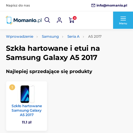
info@momanio.pl
Napisz do nas
0
Menu
Wprowadzenie
Samsung
Seria A
A5 2017
Szkła hartowane i etui na
Samsung Galaxy A5 2017
Najlepiej sprzedające się produkty
Szkło hartowane
Samsung Galaxy
A5 2017
11.1 zł