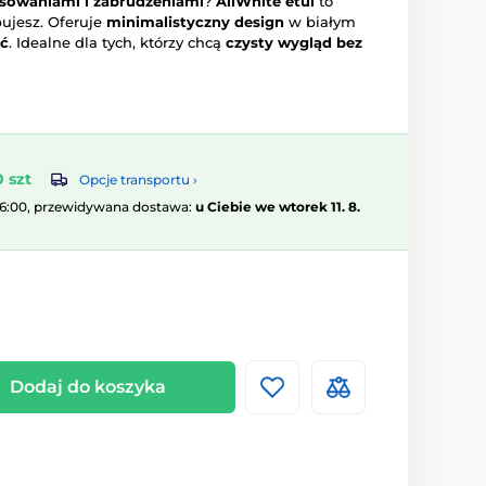
owaniami i zabrudzeniami
?
AllWhite etui
to
bujesz. Oferuje
minimalistyczny design
w białym
ść
. Idealne dla tych, którzy chcą
czysty wygląd bez
 szt
Opcje transportu ›
16:00, przewidywana dostawa:
u Ciebie we wtorek 11. 8.
Dodaj do koszyka