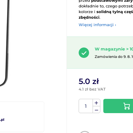
przed
podstawowymi zarys
dokładnie to, czego potrze
kolorze i
solidną tylną czę
zbędności
.
Więcej informacji ›
W magazynie > 10
Zamówienia do 9. 8. 
5.0 zł
4.1 zł bez VAT
pl