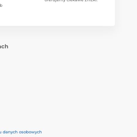
ub
ach
iu danych osobowych