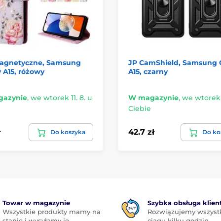
Magnetyczne, Samsung
JP CamShield, Samsung 
 A15, różowy
A15, czarny
azynie
,
we wtorek 11. 8. u
W magazynie
,
we wtorek 1
Ciebie
ł
42.7 zł
Do koszyka
Do ko
Towar w magazynie
Szybka obsługa klien
Wszystkie produkty mamy na
Rozwiązujemy wszyst
stanie i wysyłamy je
ciągu kilku godzin,