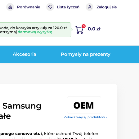
Porównanie
Lista życzeń
Zaloguj sie
0
Dodaj do koszyka artykuły za
120.0 zł
0.0 zł
i otrzymaj
darmową wysyłkę
Akcesoria
Pomysły na prezenty
i, Samsung
ałe
Zobacz więcej produktów ›
tępnego cenowo etui
, które ochroni Twój telefon