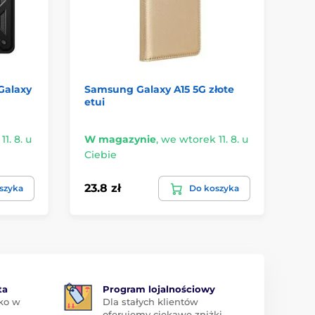
Galaxy
Samsung Galaxy A15 5G złote
Et
etui
A1
1. 8. u
W magazynie
,
we wtorek 11. 8. u
W 
Ciebie
Ci
23.8 zł
29
szyka
Do koszyka
ta
Program lojalnościowy
ko w
Dla stałych klientów
oferujemy ciekawe zniżki.