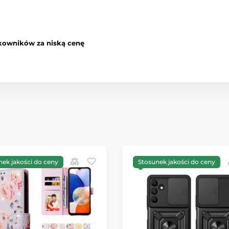
kowników za niską cenę
nek jakości do ceny
Stosunek jakości do ceny