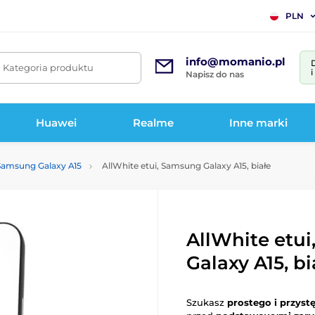
PLN
info@momanio.pl
. Kategoria produktu
Napisz do nas
Huawei
Realme
Inne marki
 Samsung Galaxy A15
AllWhite etui, Samsung Galaxy A15, białe
AllWhite etu
Galaxy A15, bi
Szukasz
prostego i przys