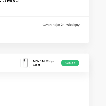
a
od
120.0 zł
Gwarancja:
24 miesięcy
AllWhite etui,…
Kupić
5.0 zł