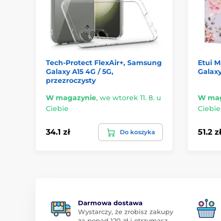
Tech-Protect FlexAir+, Samsung
Etui 
Galaxy A15 4G / 5G,
Galaxy
przezroczysty
W magazynie
,
we wtorek 11. 8. u
W mag
Ciebie
Ciebie
34.1 zł
51.2 z
Do koszyka
Darmowa dostawa
Wystarczy, że zrobisz zakupy
za ponad 120 zł i otrzymasz