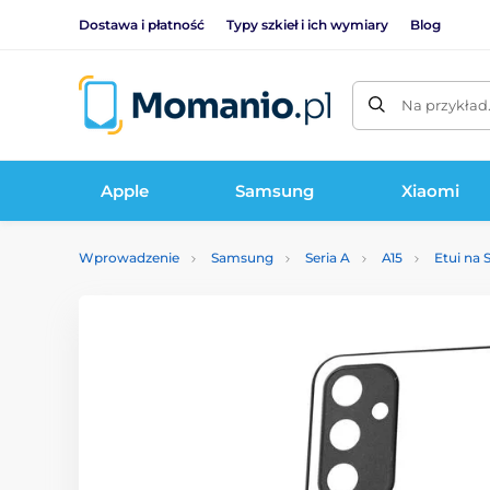
Dostawa i płatność
Typy szkieł i ich wymiary
Blog
Na przykład
Apple
Samsung
Xiaomi
Wprowadzenie
Samsung
Seria A
A15
Etui na