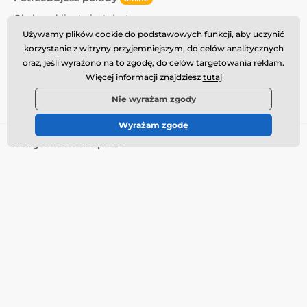
Obsługa klienta jest dostępna
Używamy plików cookie do podstawowych funkcji, aby uczynić
info@momanio.pl
korzystanie z witryny przyjemniejszym, do celów analitycznych
oraz, jeśli wyrażono na to zgodę, do celów targetowania reklam.
Gdzie nas znaleźć
Więcej informacji znajdziesz
tutaj
Polski
Nie wyrażam zgody
Wyrażam zgodę
Wszystko o zakupach
Dostawa i płatność
Warunki handlowe
Reklamacja
Zwrot towaru
Wymiana towaru
Polityka plików cookie
Informacje kontaktowe
Informacja o przetwarzaniu
danych osobowych