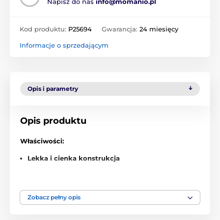
Napisz do nas
info@momanio.pl
Kod produktu:
P25694
Gwarancja:
24 miesięcy
Informacje o sprzedającym
Opis i parametry
Opis produktu
Właściwości:
Lekka i cienka konstrukcja
Podstawowa ochrona przed zarysowaniem
Stylowo czyste białe wykonanie
Zobacz pełny opis
Świetny wybór dla nieskomplikowanych
użytkowników za niską cenę