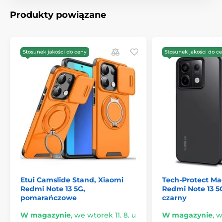
Produkty powiązane
Stosunek jakości do ceny
Stosunek jakości do c
Etui Camslide Stand, Xiaomi
Tech-Protect Ma
Redmi Note 13 5G,
Redmi Note 13 
pomarańczowe
czarny
W magazynie
,
we wtorek 11. 8. u
W magazynie
,
w