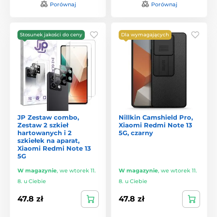
Porównaj
Porównaj
Stosunek jakości do ceny
Dla wymagających
JP Zestaw combo,
Nillkin Camshield Pro,
Zestaw 2 szkieł
Xiaomi Redmi Note 13
hartowanych i 2
5G, czarny
szkiełek na aparat,
Xiaomi Redmi Note 13
5G
W magazynie
,
we wtorek 11.
W magazynie
,
we wtorek 11.
8. u Ciebie
8. u Ciebie
47.8 zł
47.8 zł