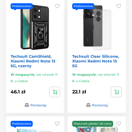
Podstawowa
Podstawowa
Techsuit CamShield,
Techsuit Clear Silicone,
Xiaomi Redmi Note 13
Xiaomi Redmi Note 13
5G, czarny
5G
W magazynie
,
we wtorek 11.
W magazynie
,
we wtorek 11.
8. u Ciebie
8. u Ciebie
46.1 zł
22.1 zł
Porównaj
Porównaj
Podstawowa
Stosunek jakości do ceny