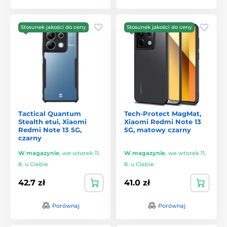
Stosunek jakości do ceny
Stosunek jakości do ceny
Tactical Quantum
Tech-Protect MagMat,
Stealth etui, Xiaomi
Xiaomi Redmi Note 13
Redmi Note 13 5G,
5G, matowy czarny
czarny
W magazynie
,
we wtorek 11.
W magazynie
,
we wtorek 11.
8. u Ciebie
8. u Ciebie
42.7 zł
41.0 zł
Porównaj
Porównaj