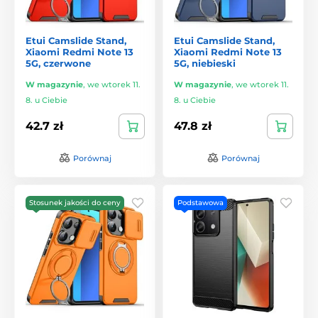
Etui Camslide Stand,
Etui Camslide Stand,
Xiaomi Redmi Note 13
Xiaomi Redmi Note 13
5G, czerwone
5G, niebieski
W magazynie
,
we wtorek 11.
W magazynie
,
we wtorek 11.
8. u Ciebie
8. u Ciebie
42.7 zł
47.8 zł
Porównaj
Porównaj
Stosunek jakości do ceny
Podstawowa