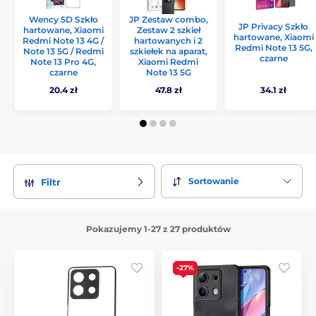
Wency 5D Szkło
JP Zestaw combo,
JP Privacy Szkło
hartowane, Xiaomi
Zestaw 2 szkieł
hartowane, Xiaomi
Redmi Note 13 4G /
hartowanych i 2
Redmi Note 13 5G,
Note 13 5G / Redmi
szkiełek na aparat,
czarne
Note 13 Pro 4G,
Xiaomi Redmi
czarne
Note 13 5G
20.4 zł
47.8 zł
34.1 zł
Sortowanie
Filtr
Pokazujemy 1-27 z 27 produktów
-27%