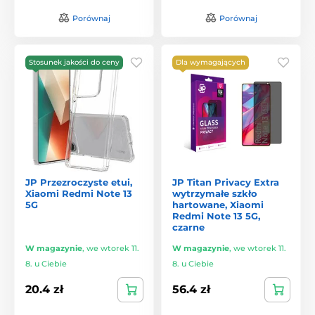
Porównaj
Porównaj
Stosunek jakości do ceny
Dla wymagających
JP Przezroczyste etui,
JP Titan Privacy Extra
Xiaomi Redmi Note 13
wytrzymałe szkło
5G
hartowane, Xiaomi
Redmi Note 13 5G,
czarne
W magazynie
,
we wtorek 11.
W magazynie
,
we wtorek 11.
8. u Ciebie
8. u Ciebie
20.4 zł
56.4 zł