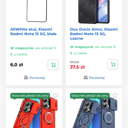
AllWhite etui, Xiaomi
Dux Ducis Aimo, Xiaomi
Redmi Note 13 5G, białe
Redmi Note 13 5G,
czarne
W magazynie
,
we wtorek 11.
W magazynie
,
we wtorek 11.
8. u Ciebie
8. u Ciebie
51.2 zł
6.0 zł
37.5 zł
Porównaj
Porównaj
Stosunek jakości do ceny
Stosunek jakości do ceny