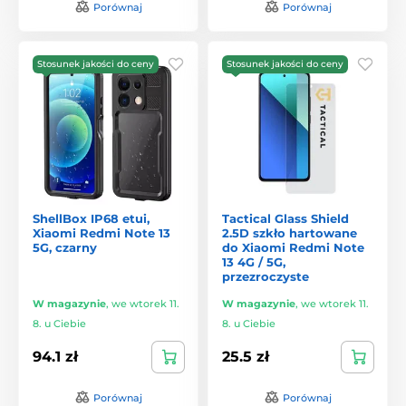
Porównaj
Porównaj
Stosunek jakości do ceny
Stosunek jakości do ceny
ShellBox IP68 etui,
Tactical Glass Shield
Xiaomi Redmi Note 13
2.5D szkło hartowane
5G, czarny
do Xiaomi Redmi Note
13 4G / 5G,
przezroczyste
W magazynie
,
we wtorek 11.
W magazynie
,
we wtorek 11.
8. u Ciebie
8. u Ciebie
94.1 zł
25.5 zł
Porównaj
Porównaj