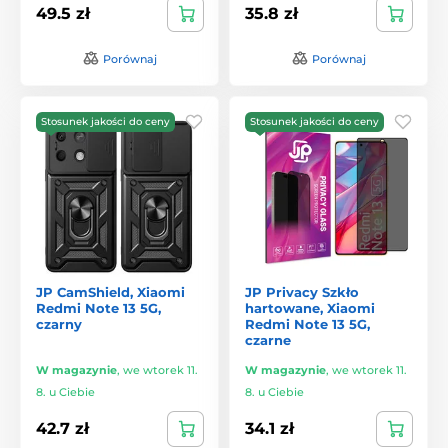
49.5 zł
35.8 zł
Porównaj
Porównaj
Stosunek jakości do ceny
Stosunek jakości do ceny
JP CamShield, Xiaomi
JP Privacy Szkło
Redmi Note 13 5G,
hartowane, Xiaomi
czarny
Redmi Note 13 5G,
czarne
W magazynie
,
we wtorek 11.
W magazynie
,
we wtorek 11.
8. u Ciebie
8. u Ciebie
42.7 zł
34.1 zł