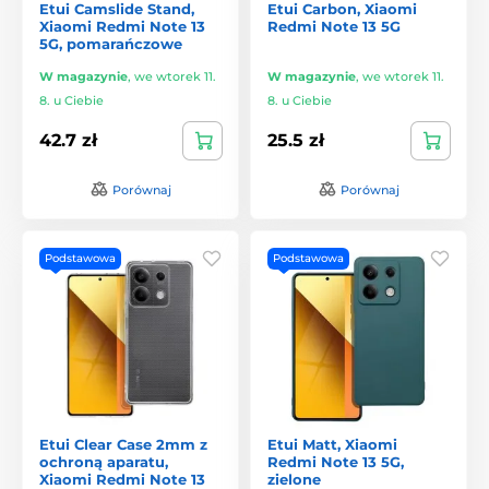
Etui Camslide Stand,
Etui Carbon, Xiaomi
Xiaomi Redmi Note 13
Redmi Note 13 5G
5G, pomarańczowe
W magazynie
,
we wtorek 11.
W magazynie
,
we wtorek 11.
8. u Ciebie
8. u Ciebie
42.7 zł
25.5 zł
Porównaj
Porównaj
Podstawowa
Podstawowa
Etui Clear Case 2mm z
Etui Matt, Xiaomi
ochroną aparatu,
Redmi Note 13 5G,
Xiaomi Redmi Note 13
zielone