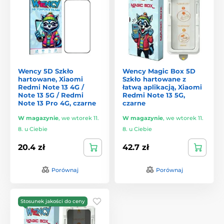
Wency 5D Szkło
Wency Magic Box 5D
hartowane, Xiaomi
Szkło hartowane z
Redmi Note 13 4G /
łatwą aplikacją, Xiaomi
Note 13 5G / Redmi
Redmi Note 13 5G,
Note 13 Pro 4G, czarne
czarne
W magazynie
,
we wtorek 11.
W magazynie
,
we wtorek 11.
8. u Ciebie
8. u Ciebie
20.4 zł
42.7 zł
Porównaj
Porównaj
Stosunek jakości do ceny