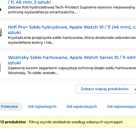
/ 11, 46 mm, 2 sztuki
Zestaw folii hydrożelowej Tech-Protect Supreme stanowi niezawodną
ochronę wyświetlacza smartwatcha.…
Hofi Pro+ Szkło hybrydowe, Apple Watch 10 / 11 (46 mm), c
sztuki
Krystalicznie przejrzyste szkło hartowane, które doskonale odzwiercie
wyświetlane kolory i nie…
Wozinsky Szkło hartowane, Apple Watch Series 10 / 11 46
sztuki
Zapewnij swoim zegarkom najwyższą ochronę dzięki szkłu hartowan
Wozinsky. To szkło zostało…
Zobacz więcej produktów
Polecane
Od najtańszych
Od najdroższych
Od najnowszyc
e 13 produktów
- filtruj wyniki dokładnie według własnych wymagań.