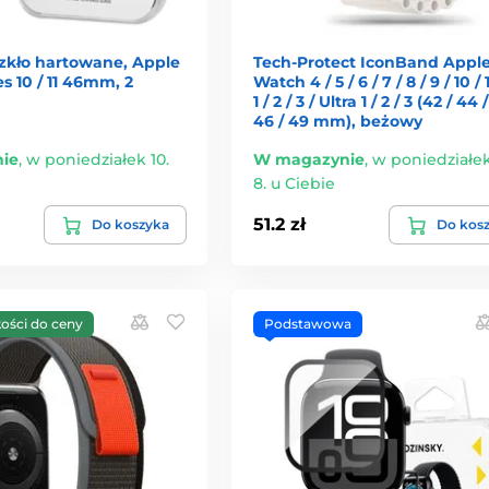
zkło hartowane, Apple
Tech-Protect IconBand Appl
s 10 / 11 46mm, 2
Watch 4 / 5 / 6 / 7 / 8 / 9 / 10 / 
1 / 2 / 3 / Ultra 1 / 2 / 3 (42 / 44 
46 / 49 mm), beżowy
ie
,
w poniedziałek 10.
W magazynie
,
w poniedziałek
8. u Ciebie
51.2 zł
Do koszyka
Do kos
kości do ceny
Podstawowa