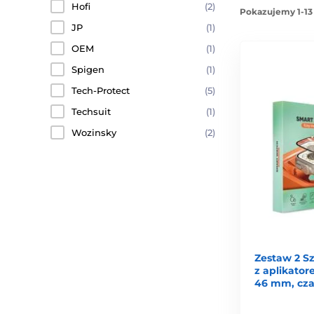
Hofi
(2)
Pokazujemy 1-13
JP
(1)
OEM
(1)
Spigen
(1)
Tech-Protect
(5)
Techsuit
(1)
Wozinsky
(2)
Zestaw 2 S
z aplikator
46 mm, cz