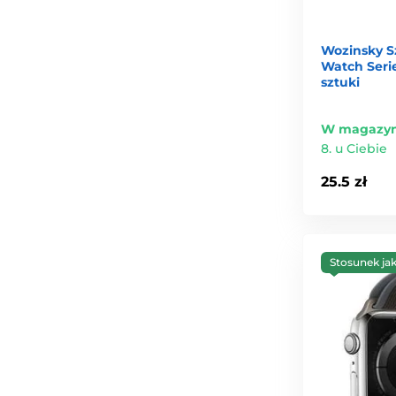
Wozinsky S
Watch Serie
sztuki
W magazyn
8. u Ciebie
25.5 zł
Stosunek ja