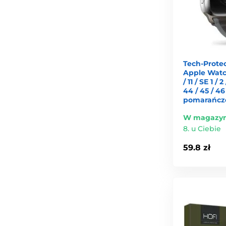
Tech-Prote
Apple Watch 4
/ 11 / SE 1 / 2
44 / 45 / 4
pomarańcz
W magazyn
8. u Ciebie
59.8 zł