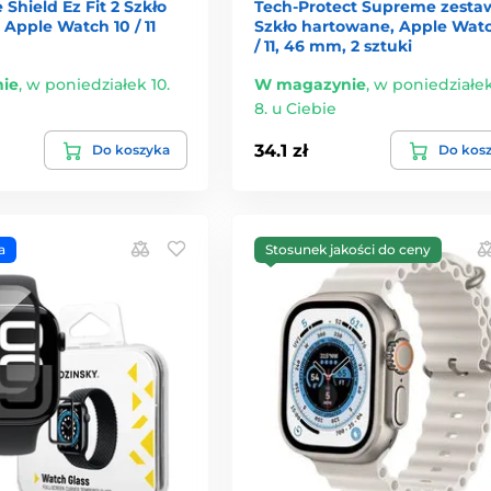
 Shield Ez Fit 2 Szkło
Tech-Protect Supreme zesta
Apple Watch 10 / 11
Szkło hartowane, Apple Watc
/ 11, 46 mm, 2 sztuki
ie
,
w poniedziałek 10.
W magazynie
,
w poniedziałek
8. u Ciebie
34.1 zł
Do koszyka
Do kos
a
Stosunek jakości do ceny