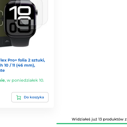
ex Pro+ folia 2 sztuki,
 10 / 11 (46 mm),
ste
ie
,
w poniedziałek 10.
Do koszyka
Widziałeś już 13 produktów z 