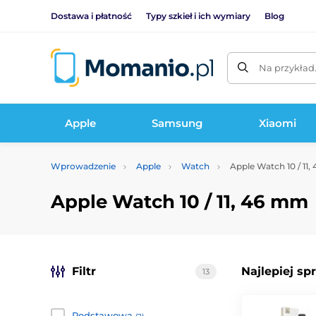
Dostawa i płatność
Typy szkieł i ich wymiary
Blog
Na przykład
Apple
Samsung
Xiaomi
Wprowadzenie
Apple
Watch
Apple Watch 10 / 11
Apple Watch 10 / 11, 46 mm
Filtr
Najlepiej sp
13
Podstawowa