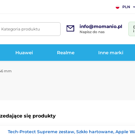
PLN
info@momanio.pl
. Kategoria produktu
Napisz do nas
Huawei
Realme
Inne marki
, 46 mm
rzedające się produkty
Tech-Protect Supreme zestaw, Szkło hartowane, Apple W