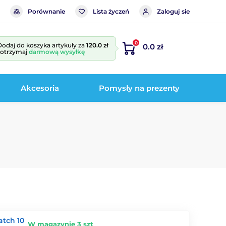
Porównanie
Lista życzeń
Zaloguj sie
0
Dodaj do koszyka artykuły za
120.0 zł
0.0 zł
i otrzymaj
darmową wysyłkę
Akcesoria
Pomysły na prezenty
atch 10
W magazynie 3 szt