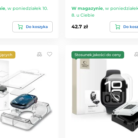
ie
,
w poniedziałek 10.
W magazynie
,
w poniedziałek
8. u Ciebie
42.7 zł
Do koszyka
Do kos
jących
Stosunek jakości do ceny