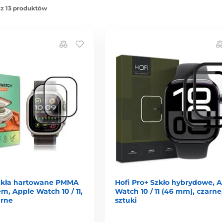
 z 13 produktów
zkła hartowane PMMA
Hofi Pro+ Szkło hybrydowe, 
em, Apple Watch 10 / 11,
Watch 10 / 11 (46 mm), czarne
arne
sztuki