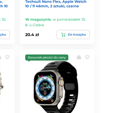
w,
Techsuit Nano Flex, Apple Watch
h 10
10 / 11 46mm, 2 sztuki, czarne
 10.
W magazynie
,
w poniedziałek 10.
8. u Ciebie
20.4 zł
zyka
Do koszyka
Stosunek jakości do ceny