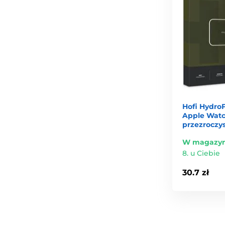
Hofi HydroFl
Apple Watch
przezroczy
W magazyn
8. u Ciebie
30.7 zł