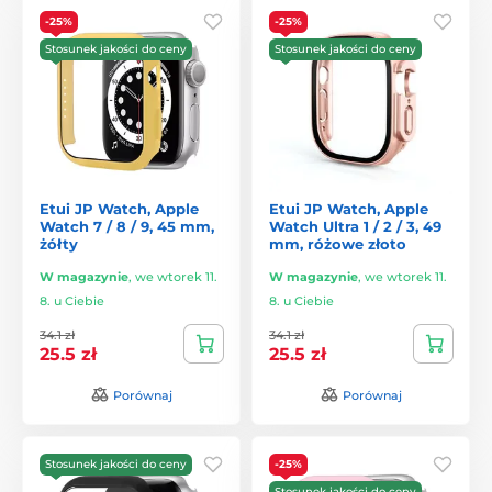
-25%
-25%
Stosunek jakości do ceny
Stosunek jakości do ceny
Etui JP Watch, Apple
Etui JP Watch, Apple
Watch 7 / 8 / 9, 45 mm,
Watch Ultra 1 / 2 / 3, 49
żółty
mm, różowe złoto
W magazynie
,
we wtorek 11.
W magazynie
,
we wtorek 11.
8. u Ciebie
8. u Ciebie
34.1 zł
34.1 zł
25.5 zł
25.5 zł
Porównaj
Porównaj
Stosunek jakości do ceny
-25%
Stosunek jakości do ceny