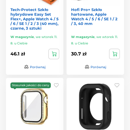
Tech-Protect Szkło
Hofi Pro+ Szkło
hybrydowe Easy Set
hartowane, Apple
Flex+, Apple Watch 4 / 5
Watch 4 / 5 / 6 / SE 1 / 2
/ 6 / SE 1 / 2 / 3 (40 mm),
/ 3, 40 mm
czarne, 3 sztuki
W magazynie
,
we wtorek 11.
W magazynie
,
we wtorek 11.
8. u Ciebie
8. u Ciebie
46.1 zł
30.7 zł
Porównaj
Porównaj
Stosunek jakości do ceny