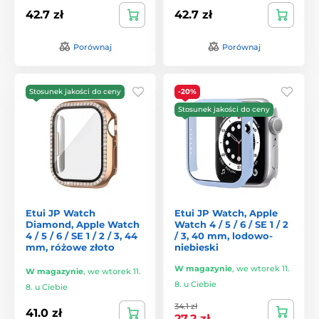
42.7 zł
42.7 zł
Porównaj
Porównaj
Stosunek jakości do ceny
-20%
Stosunek jakości do ceny
Etui JP Watch
Etui JP Watch, Apple
Diamond, Apple Watch
Watch 4 / 5 / 6 / SE 1 / 2
4 / 5 / 6 / SE 1 / 2 / 3, 44
/ 3, 40 mm, lodowo-
mm, różowe złoto
niebieski
W magazynie
,
we wtorek 11.
W magazynie
,
we wtorek 11.
8. u Ciebie
8. u Ciebie
34.1 zł
41.0 zł
27.2 zł