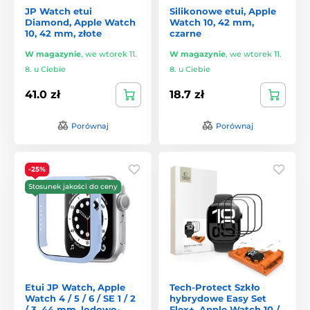
JP Watch etui
Silikonowe etui, Apple
Diamond, Apple Watch
Watch 10, 42 mm,
10, 42 mm, złote
czarne
W magazynie
,
we wtorek 11.
W magazynie
,
we wtorek 11.
8. u Ciebie
8. u Ciebie
41.0 zł
18.7 zł
Porównaj
Porównaj
-25%
Stosunek jakości do ceny
Etui JP Watch, Apple
Tech-Protect Szkło
Watch 4 / 5 / 6 / SE 1 / 2
hybrydowe Easy Set
/ 3, 44 mm, lodowo-
Flex+, Apple Watch 10 /