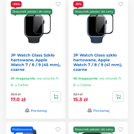
-34%
-31%
Stosunek jakości do ceny
Stosunek jakości do ceny
JP Watch Glass Szkło
JP Watch Glass szkło
hartowane, Apple
hartowane, Apple
Watch 7 / 8 / 9 (45 mm),
Watch 7 / 8 / 9 (41 mm),
czarne
czarne
W magazynie
,
we wtorek 11.
W magazynie
,
we wtorek 11.
8. u Ciebie
8. u Ciebie
25.5 zł
22.1 zł
17.0 zł
15.3 zł
Porównaj
Porównaj
Podstawowa
Stosunek jakości do ceny