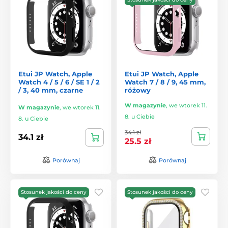
Etui JP Watch, Apple
Etui JP Watch, Apple
Watch 4 / 5 / 6 / SE 1 / 2
Watch 7 / 8 / 9, 45 mm,
/ 3, 40 mm, czarne
różowy
W magazynie
,
we wtorek 11.
W magazynie
,
we wtorek 11.
8. u Ciebie
8. u Ciebie
34.1 zł
34.1 zł
25.5 zł
Porównaj
Porównaj
Stosunek jakości do ceny
Stosunek jakości do ceny