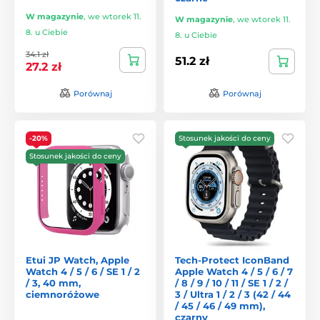
W magazynie
,
we wtorek 11.
W magazynie
,
we wtorek 11.
8. u Ciebie
8. u Ciebie
34.1 zł
51.2 zł
27.2 zł
Porównaj
Porównaj
-20%
Stosunek jakości do ceny
Stosunek jakości do ceny
Etui JP Watch, Apple
Tech-Protect IconBand
Watch 4 / 5 / 6 / SE 1 / 2
Apple Watch 4 / 5 / 6 / 7
/ 3, 40 mm,
/ 8 / 9 / 10 / 11 / SE 1 / 2 /
ciemnoróżowe
3 / Ultra 1 / 2 / 3 (42 / 44
/ 45 / 46 / 49 mm),
czarny