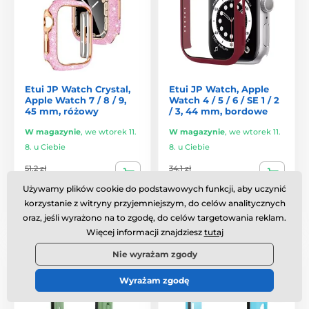
Etui JP Watch Crystal,
Etui JP Watch, Apple
Apple Watch 7 / 8 / 9,
Watch 4 / 5 / 6 / SE 1 / 2
45 mm, różowy
/ 3, 44 mm, bordowe
W magazynie
,
we wtorek 11.
W magazynie
,
we wtorek 11.
8. u Ciebie
8. u Ciebie
51.2 zł
34.1 zł
34.1 zł
18.7 zł
Używamy plików cookie do podstawowych funkcji, aby uczynić
korzystanie z witryny przyjemniejszym, do celów analitycznych
Porównaj
Porównaj
oraz, jeśli wyrażono na to zgodę, do celów targetowania reklam.
Więcej informacji znajdziesz
tutaj
-45%
-45%
Nie wyrażam zgody
Stosunek jakości do ceny
Stosunek jakości do ceny
Wyrażam zgodę