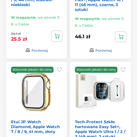
niebieski
11 (46 mm), czarne, 3
sztuki
W magazynie
,
we wtorek 11.
W magazynie
,
we wtorek 11.
8. u Ciebie
8. u Ciebie
34.1 zł
46.1 zł
25.5 zł
Porównaj
Porównaj
Stosunek jakości do ceny
Stosunek jakości do ceny
Etui JP Watch
Tech-Protect Szkło
Diamond, Apple Watch
hartowane Easy Set+,
7 / 8 / 9, 41 mm, złoty
Apple Watch Ultra 1 / 2 /
3 (49 mm), 2 sztuki