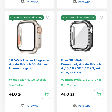
Porównaj
Porównaj
Stosunek jakości do ceny
Stosunek jakości do ceny
JP Watch etui Upgrade,
Etui JP Watch
Apple Watch 10, 42 mm,
Diamond, Apple Watch
titanium gold
4 / 5 / 6 / SE 1 / 2 / 3, 44
mm, czarne
W magazynie
,
we wtorek 11.
W magazynie
,
we wtorek 11.
8. u Ciebie
8. u Ciebie
41.0 zł
41.0 zł
Porównaj
Porównaj