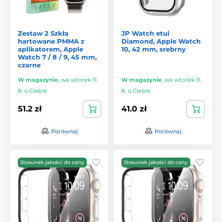
Zestaw 2 Szkła
JP Watch etui
hartowane PMMA z
Diamond, Apple Watch
aplikatorem, Apple
10, 42 mm, srebrny
Watch 7 / 8 / 9, 45 mm,
czarne
W magazynie
,
we wtorek 11.
W magazynie
,
we wtorek 11.
8. u Ciebie
8. u Ciebie
51.2 zł
41.0 zł
Porównaj
Porównaj
Stosunek jakości do ceny
Stosunek jakości do ceny