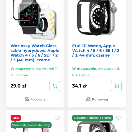
Wozinsky Watch Glass
Etui JP Watch, Apple
szkło hybrydowe, Apple
Watch 4 / 5 / 6 / SE 1 / 2
Watch 4 / 5 / 6 / SE 1 / 2
/ 3, 44 mm, czarne
/ 3 (40 mm), czarne
W magazynie
,
we wtorek 11.
W magazynie
,
we wtorek 11.
8. u Ciebie
8. u Ciebie
29.0 zł
34.1 zł
Porównaj
Porównaj
-25%
Stosunek jakości do ceny
Stosunek jakości do ceny