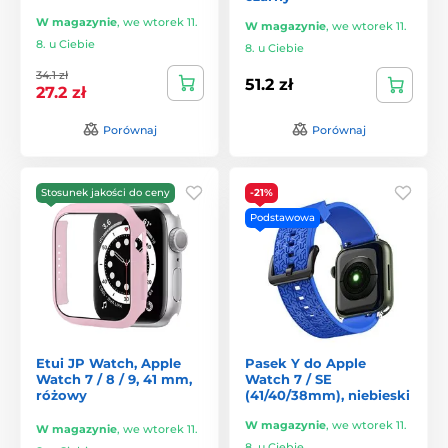
W magazynie
,
we wtorek 11.
W magazynie
,
we wtorek 11.
8. u Ciebie
8. u Ciebie
34.1 zł
51.2 zł
27.2 zł
Porównaj
Porównaj
Stosunek jakości do ceny
-21%
Podstawowa
Etui JP Watch, Apple
Pasek Y do Apple
Watch 7 / 8 / 9, 41 mm,
Watch 7 / SE
różowy
(41/40/38mm), niebieski
W magazynie
,
we wtorek 11.
W magazynie
,
we wtorek 11.
8. u Ciebie