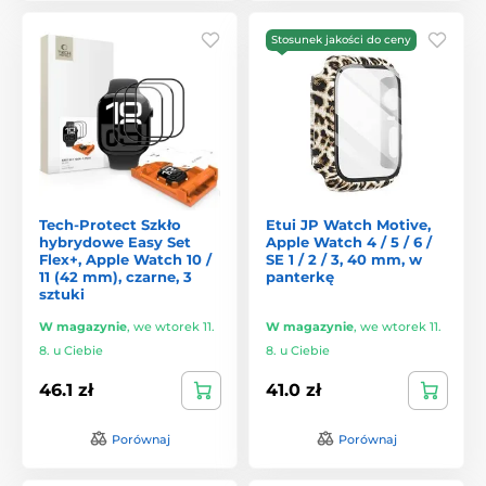
Stosunek jakości do ceny
Tech-Protect Szkło
Etui JP Watch Motive,
hybrydowe Easy Set
Apple Watch 4 / 5 / 6 /
Flex+, Apple Watch 10 /
SE 1 / 2 / 3, 40 mm, w
11 (42 mm), czarne, 3
panterkę
sztuki
W magazynie
,
we wtorek 11.
W magazynie
,
we wtorek 11.
8. u Ciebie
8. u Ciebie
46.1 zł
41.0 zł
Porównaj
Porównaj