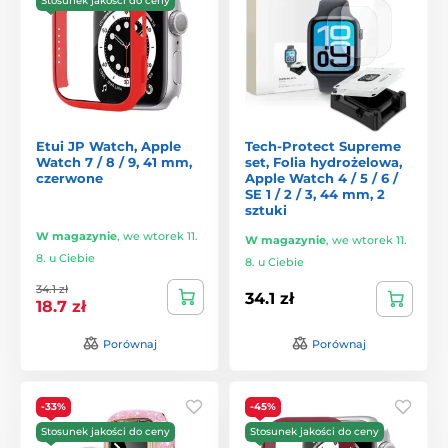
Stosunek jakości do ceny
Etui JP Watch, Apple
Tech-Protect Supreme
Watch 7 / 8 / 9, 41 mm,
set, Folia hydrożelowa,
czerwone
Apple Watch 4 / 5 / 6 /
SE 1 / 2 / 3, 44 mm, 2
sztuki
W magazynie
,
we wtorek 11.
W magazynie
,
we wtorek 11.
8. u Ciebie
8. u Ciebie
34.1 zł
34.1 zł
18.7 zł
Porównaj
Porównaj
-33%
-45%
Stosunek jakości do ceny
Stosunek jakości do ceny