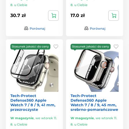
8. u Ciebie
8. u Ciebie
30.7 zł
17.0 zł
Porównaj
Porównaj
Stosunek jakości do ceny
Stosunek jakości do ceny
Tech-Protect
Tech-Protect
Defense360 Apple
Defense360 Apple
Watch 7 / 8 / 9, 41 mm,
Watch 7 / 8 / 9, 45 mm,
przezroczyste
srebrno-pomarańczowe
W magazynie
,
we wtorek 11.
W magazynie
,
we wtorek 11.
8. u Ciebie
8. u Ciebie