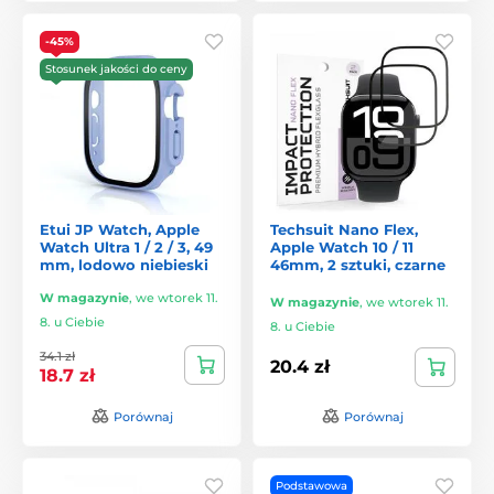
-45%
Stosunek jakości do ceny
Etui JP Watch, Apple
Techsuit Nano Flex,
Watch Ultra 1 / 2 / 3, 49
Apple Watch 10 / 11
mm, lodowo niebieski
46mm, 2 sztuki, czarne
W magazynie
,
we wtorek 11.
W magazynie
,
we wtorek 11.
8. u Ciebie
8. u Ciebie
34.1 zł
20.4 zł
18.7 zł
Porównaj
Porównaj
Podstawowa