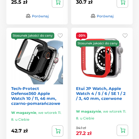
25.5 zł
30.7 zł
Porównaj
Porównaj
Stosunek jakości do ceny
-20%
Stosunek jakości do ceny
Tech-Protect
Etui JP Watch, Apple
Defense360 Apple
Watch 4 / 5 / 6 / SE 1 / 2
Watch 10 / 11, 46 mm,
/ 3, 40 mm, czerwone
czarno-pomarańczowe
W magazynie
,
we wtorek 11.
W magazynie
,
we wtorek 11.
8. u Ciebie
8. u Ciebie
34.1 zł
42.7 zł
27.2 zł