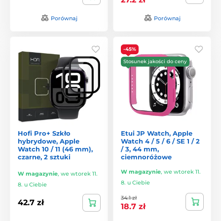
Porównaj
Porównaj
-45%
Stosunek jakości do ceny
Hofi Pro+ Szkło
Etui JP Watch, Apple
hybrydowe, Apple
Watch 4 / 5 / 6 / SE 1 / 2
Watch 10 / 11 (46 mm),
/ 3, 44 mm,
czarne, 2 sztuki
ciemnoróżowe
W magazynie
,
we wtorek 11.
W magazynie
,
we wtorek 11.
8. u Ciebie
8. u Ciebie
34.1 zł
42.7 zł
18.7 zł