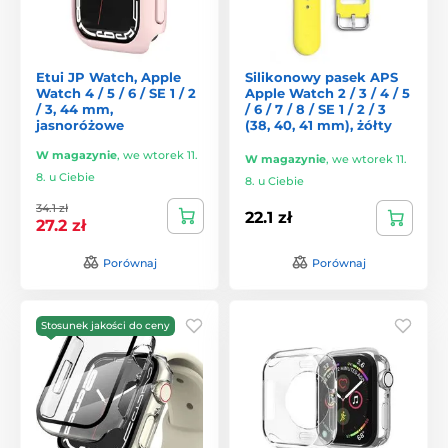
Etui JP Watch, Apple
Silikonowy pasek APS
Watch 4 / 5 / 6 / SE 1 / 2
Apple Watch 2 / 3 / 4 / 5
/ 3, 44 mm,
/ 6 / 7 / 8 / SE 1 / 2 / 3
jasnoróżowe
(38, 40, 41 mm), żółty
W magazynie
,
we wtorek 11.
W magazynie
,
we wtorek 11.
8. u Ciebie
8. u Ciebie
34.1 zł
22.1 zł
27.2 zł
Porównaj
Porównaj
Stosunek jakości do ceny