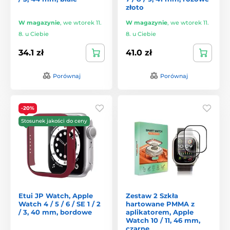
złoto
W magazynie
,
we wtorek 11.
W magazynie
,
we wtorek 11.
8. u Ciebie
8. u Ciebie
34.1 zł
41.0 zł
Porównaj
Porównaj
-20%
Stosunek jakości do ceny
Etui JP Watch, Apple
Zestaw 2 Szkła
Watch 4 / 5 / 6 / SE 1 / 2
hartowane PMMA z
/ 3, 40 mm, bordowe
aplikatorem, Apple
Watch 10 / 11, 46 mm,
czarne