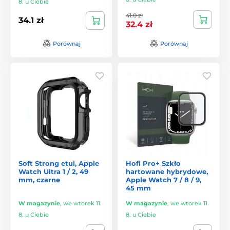
8. u Ciebie
41.0 zł
34.1 zł
32.4 zł
Porównaj
Porównaj
Soft Strong etui, Apple
Hofi Pro+ Szkło
Watch Ultra 1 / 2, 49
hartowane hybrydowe,
mm, czarne
Apple Watch 7 / 8 / 9,
45 mm
W magazynie
,
we wtorek 11.
W magazynie
,
we wtorek 11.
8. u Ciebie
8. u Ciebie