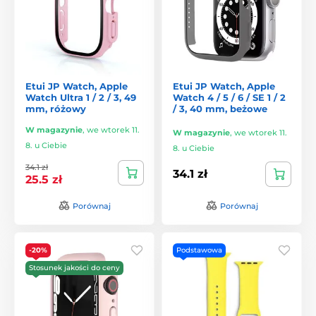
Etui JP Watch, Apple
Etui JP Watch, Apple
Watch Ultra 1 / 2 / 3, 49
Watch 4 / 5 / 6 / SE 1 / 2
mm, różowy
/ 3, 40 mm, beżowe
W magazynie
,
we wtorek 11.
W magazynie
,
we wtorek 11.
8. u Ciebie
8. u Ciebie
34.1 zł
34.1 zł
25.5 zł
Porównaj
Porównaj
-20%
Podstawowa
Stosunek jakości do ceny