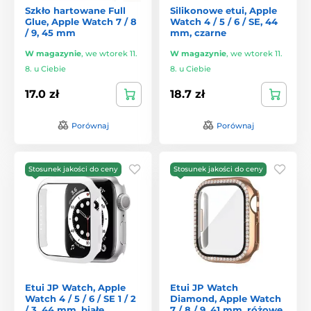
Szkło hartowane Full
Silikonowe etui, Apple
Glue, Apple Watch 7 / 8
Watch 4 / 5 / 6 / SE, 44
/ 9, 45 mm
mm, czarne
W magazynie
,
we wtorek 11.
W magazynie
,
we wtorek 11.
8. u Ciebie
8. u Ciebie
17.0 zł
18.7 zł
Porównaj
Porównaj
Stosunek jakości do ceny
Stosunek jakości do ceny
Etui JP Watch, Apple
Etui JP Watch
Watch 4 / 5 / 6 / SE 1 / 2
Diamond, Apple Watch
/ 3, 44 mm, białe
7 / 8 / 9, 41 mm, różowe