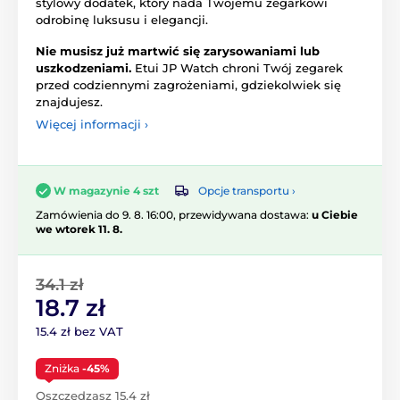
stylowy dodatek, który nada Twojemu zegarkowi
odrobinę luksusu i elegancji.
Nie musisz już martwić się zarysowaniami lub
uszkodzeniami.
Etui JP Watch chroni Twój zegarek
przed codziennymi zagrożeniami, gdziekolwiek się
znajdujesz.
Więcej informacji ›
Opcje transportu ›
W magazynie 4 szt
Zamówienia do 9. 8. 16:00, przewidywana dostawa:
u Ciebie
we wtorek 11. 8.
34.1 zł
18.7 zł
15.4 zł bez VAT
Zniżka
-45%
Oszczędzasz 15.4 zł