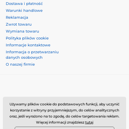
Dostawa i płatność
Warunki handlowe
Reklamacja
Zwrot towaru
Wymiana towaru
Polityka plików cookie
Informacje kontaktowe
Informacja o przetwarzaniu
danych osobowych
O naszej firmie
Momanio s.r.o., Okružní 361/14, 74718, Píšť, Czechy,
Używamy plików cookie do podstawowych funkcji, aby uczynić
VAT: CZ09604707, info@momanio.pl
korzystanie z witryny przyjemniejszym, do celów analitycznych
oraz, jeśli wyrażono na to zgodę, do celów targetowania reklam.
Więcej informacji znajdziesz
tutaj