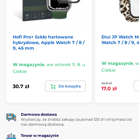
Zawartość opakowania:
1 x etui JP Watch
Nie czekaj i zapewnij swojemu zegarowi to, co
najlepsze.
Dzięki etui JP Watch masz nie tylko styl, ale
i doskonałą ochronę, na którą zasługuje.
Hofi Pro+ Szkło hartowane
Etui JP Watch M
hybrydowe, Apple Watch 7 / 8 /
Watch 7 / 8 / 9,
9, 45 mm
W magazynie
,
w
W magazynie
,
we wtorek 11. 8. u
Ciebie
Ciebie
41.0 zł
30.7 zł
Do koszyka
17.0 zł
Darmowa dostawa
Wystarczy, że zrobisz zakupy za ponad 120 zł i otrzymasz od
nas darmową dostawę.
Towar w magazynie