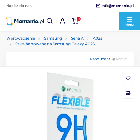
info@momanio.pl
Napisz do nas
0
Menu
Wprowadzenie
Samsung
Seria A
A02s
Szkła hartowane na Samsung Galaxy A02S
Producent