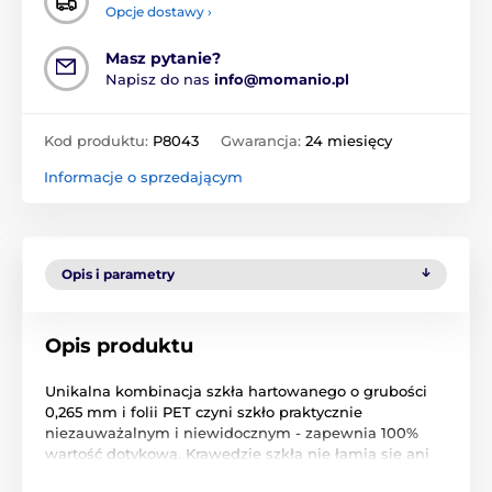
Opcje dostawy ›
Masz pytanie?
Napisz do nas
info@momanio.pl
Kod produktu:
P8043
Gwarancja:
24 miesięcy
Informacje o sprzedającym
Opis i parametry
Opis produktu
Unikalna kombinacja szkła hartowanego o grubości
0,265 mm i folii PET czyni szkło praktycznie
niezauważalnym i niewidocznym - zapewnia 100%
wartość dotykową. Krawędzie szkła nie łamią się ani
nie pękają - szkło jest bardzo elastyczne (można je