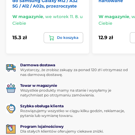
do Samsung Galaxy M12 / A32
hartowane
Materiał: hybrid szkła hartowanego i folii PET
5G / A12 / A02s, przezroczyste
Grubość: 0,265 mm
W magazynie
,
we wtorek 11. 8. u
W magazynie
,
w
Wygląd: przezroczysty na całej powierzchni (bez
Ciebie
Ciebie
kolorowej krawędzi)
Powłoka oleofilowa: Tak
15.3 zł
12.9 zł
Do koszyka
Superelastyczne, niewidoczne, zapewnia świetną
jakość obrazu
W opakowaniu:
Darmowa dostawa
Wystarczy, że zrobisz zakupy za ponad 120 zł i otrzymasz od
Szkło hartowane
nas darmową dostawę.
Wilgotna ściereczka
Towar w magazynie
Sucha ściereczka
Wszystkie produkty mamy na stanie i wysyłamy je
natychmiast po otrzymaniu zamówienia.
Naklejki przeciwpyłowe
Szybka obsługa klienta
Rozwiązujemy wszystko w ciągu kilku godzin, reklamacje,
pytania lub wymianę towaru.
Program lojalnościowy
Dla stałych klientów oferujemy ciekawe zniżki.