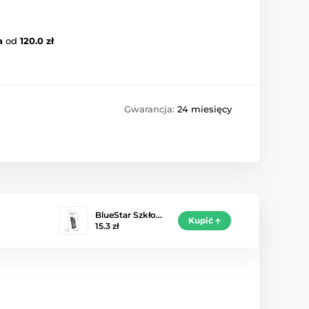
a
od
120.0 zł
Gwarancja:
24 miesięcy
BlueStar Szkło…
Kupić
15.3 zł