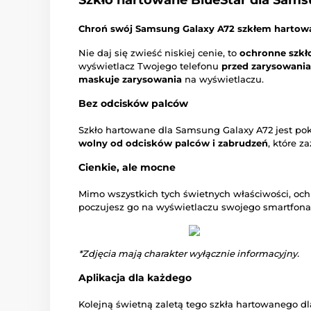
Szkło hartowane BlueStar dla Sams
Chroń swój Samsung Galaxy A72 szkłem hartowa
Nie daj się zwieść niskiej cenie, to
ochronne szkł
wyświetlacz Twojego telefonu
przed zarysowani
maskuje zarysowania
na wyświetlaczu.
Bez odcisków palców
Szkło hartowane dla Samsung Galaxy A72 jest pok
wolny od odcisków palców i zabrudzeń
, które z
Cienkie, ale mocne
Mimo wszystkich tych świetnych właściwości, oc
poczujesz go na wyświetlaczu swojego smartfona
*Zdjęcia mają charakter wyłącznie informacyjny.
Aplikacja dla każdego
Kolejną świetną zaletą tego szkła hartowanego d