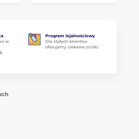
ta
Program lojalnościowy
ko w
Dla stałych klientów
oferujemy ciekawe zniżki.
ub
ach