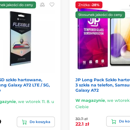
nek jakości do ceny
Zniżka
-28%
Stosunek jakości do ceny
5D szkło hartowane,
JP Long Pack Szkło hart
g Galaxy A72 LTE / 5G,
3 szkła na telefon, Sams
e
Galaxy A72
W magazynie
,
we wtorek 1
azynie
,
we wtorek 11. 8. u
Ciebie
30.7 zł
Do ko
ł
Do koszyka
22.1 zł