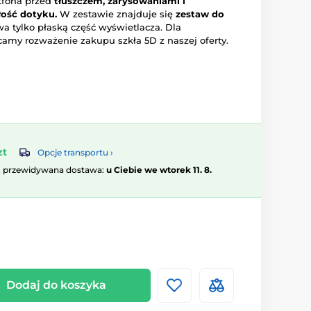
tfona przed
tłuszczem, zarysowaniami i
ość dotyku.
W zestawie znajduje się
zestaw do
wa tylko płaską część wyświetlacza. Dla
amy rozważenie zakupu szkła 5D z naszej oferty.
zt
Opcje transportu ›
, przewidywana dostawa:
u Ciebie we wtorek 11. 8.
Dodaj do koszyka