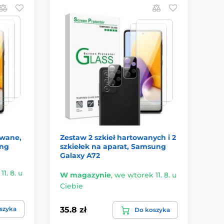
Z
S
owane,
Zestaw 2 szkieł hartowanych i 2
JP
ung
szkiełek na aparat, Samsung
Sa
Galaxy A72
1. 8. u
W 
W magazynie
,
we wtorek 11. 8. u
Ci
Ciebie
34.
szyka
35.8 zł
Do koszyka
23