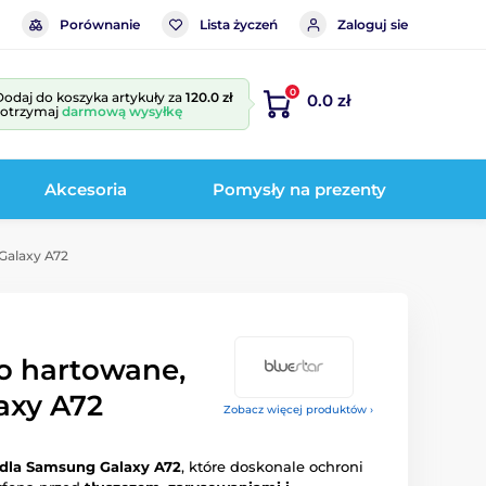
Porównanie
Lista życzeń
Zaloguj sie
0
Dodaj do koszyka artykuły za
120.0 zł
0.0 zł
i otrzymaj
darmową wysyłkę
Akcesoria
Pomysły na prezenty
Galaxy A72
ło hartowane,
axy A72
Zobacz więcej produktów ›
 dla Samsung Galaxy A72
, które doskonale ochroni