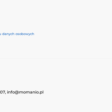
iu danych osobowych
4707, info@momanio.pl