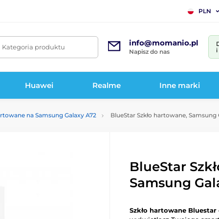
PLN
info@momanio.pl
. Kategoria produktu
Napisz do nas
Huawei
Realme
Inne marki
artowane na Samsung Galaxy A72
BlueStar Szkło hartowane, Samsung 
BlueStar Szk
Samsung Gal
Szkło hartowane Bluestar