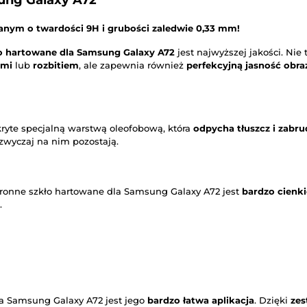
ung Galaxy A72
nym o twardości 9H i grubości zaledwie 0,33 mm!
o hartowane dla Samsung Galaxy A72
jest najwyższej jakości. Nie
ami
lub
rozbitiem
, ale zapewnia również
perfekcyjną jasność obra
ryte specjalną warstwą oleofobową, która
odpycha tłuszcz i zabru
azwyczaj na nim pozostają.
hronne szkło hartowane dla Samsung Galaxy A72 jest
bardzo cienki
.
la Samsung Galaxy A72 jest jego
bardzo łatwa aplikacja
. Dzięki
zes