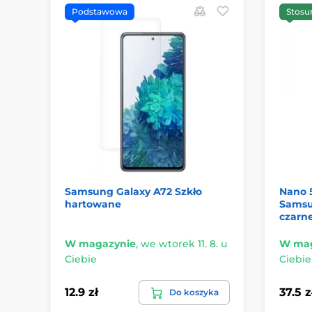
Podstawowa
Stosu
Samsung Galaxy A72 Szkło
Nano 
hartowane
Samsun
czarn
W magazynie
,
we wtorek 11. 8. u
W mag
Ciebie
Ciebie
12.9 zł
37.5 z
Do koszyka