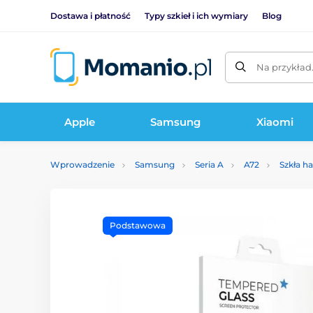
Dostawa i płatność
Typy szkieł i ich wymiary
Blog
Na przykład
Apple
Samsung
Xiaomi
Wprowadzenie
Samsung
Seria A
A72
Szkła h
Podstawowa