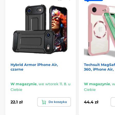
Hybrid Armor iPhone Air,
Techsuit MagSaf
czarne
360, iPhone Air,
W magazynie
,
we wtorek 11. 8. u
W magazynie
,
w
Ciebie
Ciebie
22.1 zł
44.4 zł
Do koszyka