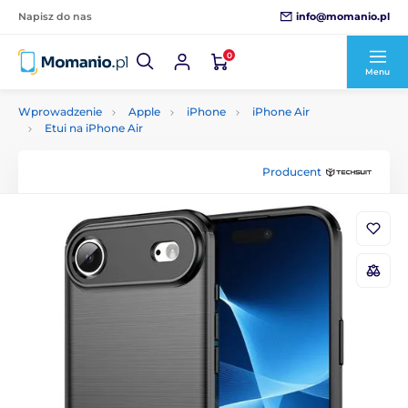
info@momanio.pl
Napisz do nas
0
Menu
Wprowadzenie
Apple
iPhone
iPhone Air
Etui na iPhone Air
Producent