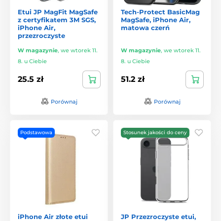
Etui JP MagFit MagSafe
Tech-Protect BasicMag
z certyfikatem 3M SGS,
MagSafe, iPhone Air,
iPhone Air,
matowa czerń
przezroczyste
W magazynie
,
we wtorek 11.
W magazynie
,
we wtorek 11.
8. u Ciebie
8. u Ciebie
25.5 zł
51.2 zł
Porównaj
Porównaj
Podstawowa
Stosunek jakości do ceny
iPhone Air złote etui
JP Przezroczyste etui,