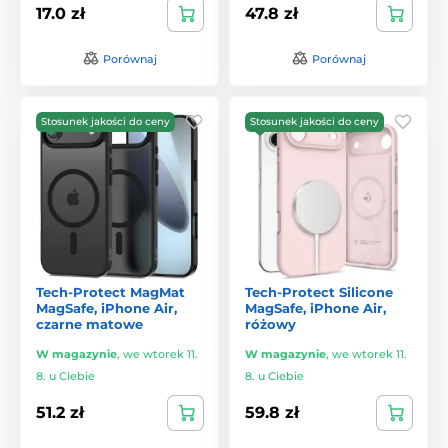
17.0 zł
47.8 zł
Porównaj
Porównaj
Stosunek jakości do ceny
Stosunek jakości do ceny
Tech-Protect MagMat
Tech-Protect Silicone
MagSafe, iPhone Air,
MagSafe, iPhone Air,
czarne matowe
różowy
W magazynie
,
we wtorek 11.
W magazynie
,
we wtorek 11.
8. u Ciebie
8. u Ciebie
51.2 zł
59.8 zł