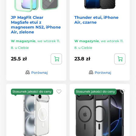
JP MagFit Clear
Thunder etui, iPhone
MagSafe etui z
Air, czarne
magnesem N52, iPhone
Air, zielone
W magazynie
,
we wtorek 11.
W magazynie
,
we wtorek 11.
8. u Ciebie
8. u Ciebie
25.5 zł
23.8 zł
Porównaj
Porównaj
Stosunek jakości do ceny
Stosunek jakości do ceny