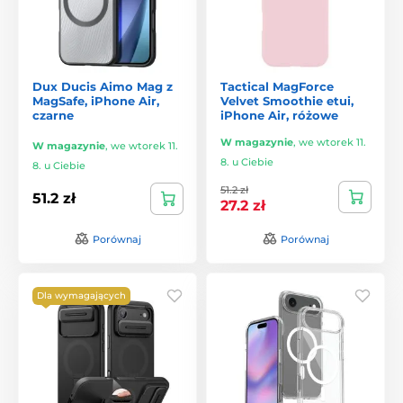
Dux Ducis Aimo Mag z
Tactical MagForce
MagSafe, iPhone Air,
Velvet Smoothie etui,
czarne
iPhone Air, różowe
W magazynie
,
we wtorek 11.
W magazynie
,
we wtorek 11.
8. u Ciebie
8. u Ciebie
51.2 zł
51.2 zł
27.2 zł
Porównaj
Porównaj
Dla wymagających