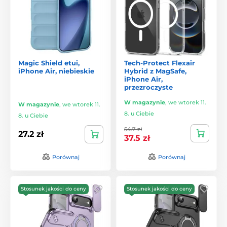
Magic Shield etui,
Tech-Protect Flexair
iPhone Air, niebieskie
Hybrid z MagSafe,
iPhone Air,
przezroczyste
W magazynie
,
we wtorek 11.
W magazynie
,
we wtorek 11.
8. u Ciebie
8. u Ciebie
54.7 zł
27.2 zł
37.5 zł
Porównaj
Porównaj
Stosunek jakości do ceny
Stosunek jakości do ceny