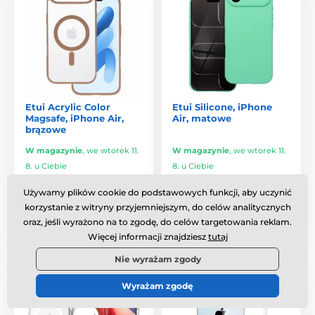
Etui Acrylic Color
Etui Silicone, iPhone
Magsafe, iPhone Air,
Air, matowe
brązowe
W magazynie
,
we wtorek 11.
W magazynie
,
we wtorek 11.
8. u Ciebie
8. u Ciebie
37.5 zł
30.7 zł
Używamy plików cookie do podstawowych funkcji, aby uczynić
korzystanie z witryny przyjemniejszym, do celów analitycznych
oraz, jeśli wyrażono na to zgodę, do celów targetowania reklam.
Porównaj
Porównaj
Więcej informacji znajdziesz
tutaj
Nie wyrażam zgody
-43%
Podstawowa
Dla wymagających
Wyrażam zgodę