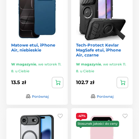
Matowe etui, iPhone
Tech-Protect Kevlar
Air, niebieskie
MagSafe etui, iPhone
Air, czarne
W magazynie
,
we wtorek 11.
W magazynie
,
we wtorek 11.
8. u Ciebie
8. u Ciebie
13.5 zł
102.7 zł
Porównaj
Porównaj
-47%
Stosunek jakości do ceny