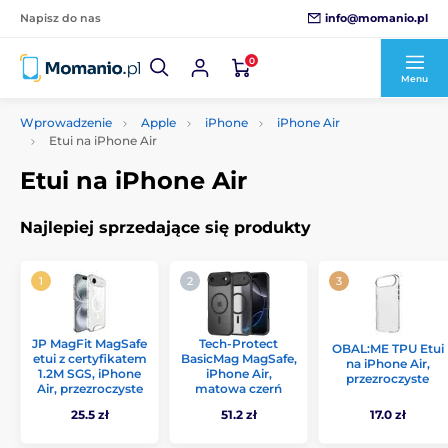
info@momanio.pl
Napisz do nas
0
Menu
Wprowadzenie
Apple
iPhone
iPhone Air
Etui na iPhone Air
Etui na iPhone Air
Najlepiej sprzedające się produkty
JP MagFit MagSafe
Tech-Protect
OBAL:ME TPU Etui
etui z certyfikatem
BasicMag MagSafe,
na iPhone Air,
1.2M SGS, iPhone
iPhone Air,
przezroczyste
Air, przezroczyste
matowa czerń
25.5 zł
51.2 zł
17.0 zł