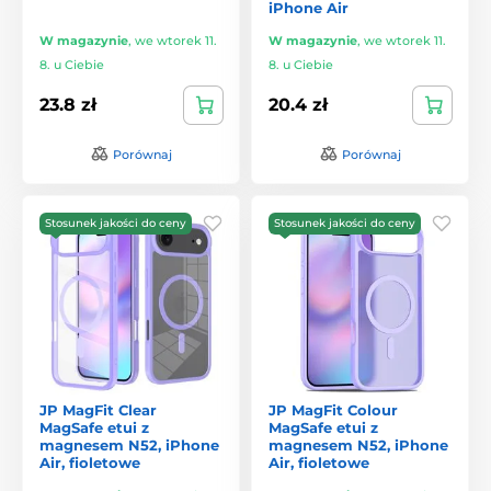
iPhone Air
W magazynie
,
we wtorek 11.
W magazynie
,
we wtorek 11.
8. u Ciebie
8. u Ciebie
23.8 zł
20.4 zł
Porównaj
Porównaj
Stosunek jakości do ceny
Stosunek jakości do ceny
JP MagFit Clear
JP MagFit Colour
MagSafe etui z
MagSafe etui z
magnesem N52, iPhone
magnesem N52, iPhone
Air, fioletowe
Air, fioletowe