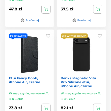
47.8 zł
37.5 zł
Porównaj
Porównaj
Podstawowa
Dla wymagających
Etui Fancy Book,
Benks Magnetic Vita
iPhone Air, czarne
Pro Silicone etui,
iPhone Air, czarne
W magazynie
,
we wtorek 11.
W magazynie
,
we wtorek 11.
8. u Ciebie
8. u Ciebie
23.8 zł
82.1 zł