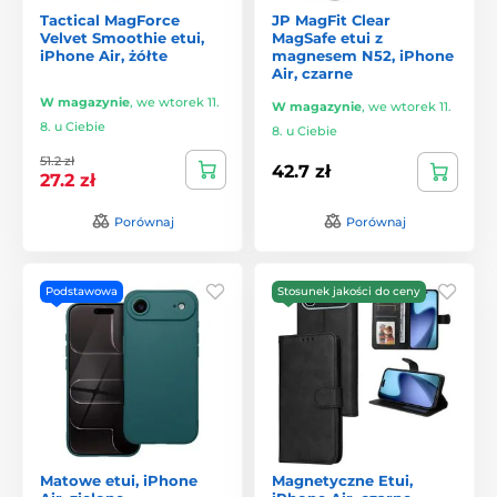
Tactical MagForce
JP MagFit Clear
Velvet Smoothie etui,
MagSafe etui z
iPhone Air, żółte
magnesem N52, iPhone
Air, czarne
W magazynie
,
we wtorek 11.
W magazynie
,
we wtorek 11.
8. u Ciebie
8. u Ciebie
51.2 zł
42.7 zł
27.2 zł
Porównaj
Porównaj
Podstawowa
Stosunek jakości do ceny
Matowe etui, iPhone
Magnetyczne Etui,