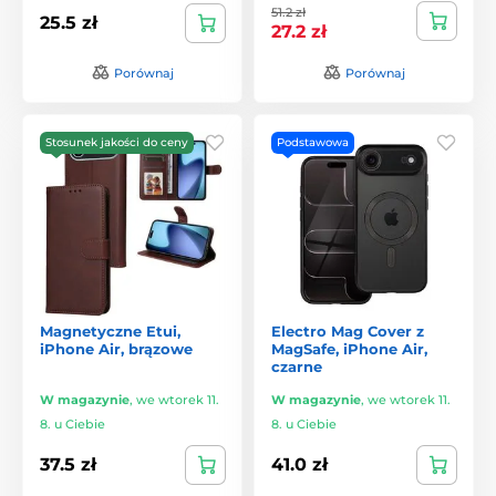
51.2 zł
25.5 zł
27.2 zł
Porównaj
Porównaj
Stosunek jakości do ceny
Podstawowa
Magnetyczne Etui,
Electro Mag Cover z
iPhone Air, brązowe
MagSafe, iPhone Air,
czarne
W magazynie
,
we wtorek 11.
W magazynie
,
we wtorek 11.
8. u Ciebie
8. u Ciebie
37.5 zł
41.0 zł