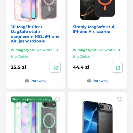
JP MagFit Clear
Simply MagSafe etui,
MagSafe etui z
iPhone Air, czarne
magnesem N52, iPhone
Air, jasnoróżowe
W magazynie
,
we wtorek 11.
W magazynie
,
we wtorek 11.
8. u Ciebie
8. u Ciebie
25.5 zł
44.4 zł
Porównaj
Porównaj
Stosunek jakości do ceny