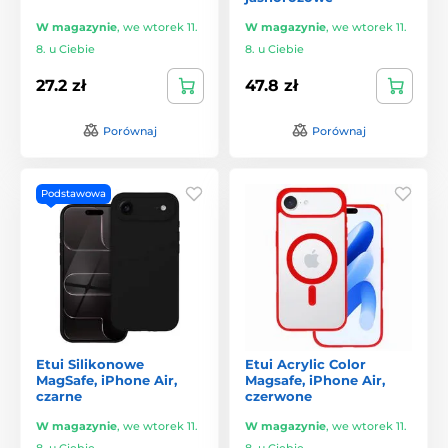
W magazynie
,
we wtorek 11.
W magazynie
,
we wtorek 11.
8. u Ciebie
8. u Ciebie
27.2 zł
47.8 zł
Porównaj
Porównaj
Podstawowa
Etui Silikonowe
Etui Acrylic Color
MagSafe, iPhone Air,
Magsafe, iPhone Air,
czarne
czerwone
W magazynie
,
we wtorek 11.
W magazynie
,
we wtorek 11.
8. u Ciebie
8. u Ciebie