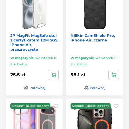
JP MagFit MagSafe etui
Nillkin CamShield Pro,
z certyfikatem 1.2M SGS,
iPhone Air, czarne
iPhone Air,
przezroczyste
W magazynie
,
we wtorek 11.
W magazynie
,
we wtorek 11.
8. u Ciebie
8. u Ciebie
25.5 zł
58.1 zł
Porównaj
Porównaj
Stosunek jakości do ceny
Stosunek jakości do ceny