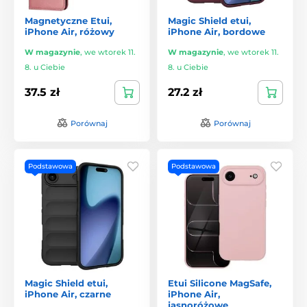
Magnetyczne Etui,
Magic Shield etui,
iPhone Air, różowy
iPhone Air, bordowe
W magazynie
,
we wtorek 11.
W magazynie
,
we wtorek 11.
8. u Ciebie
8. u Ciebie
37.5 zł
27.2 zł
Porównaj
Porównaj
Podstawowa
Podstawowa
Magic Shield etui,
Etui Silicone MagSafe,
iPhone Air, czarne
iPhone Air,
jasnoróżowe