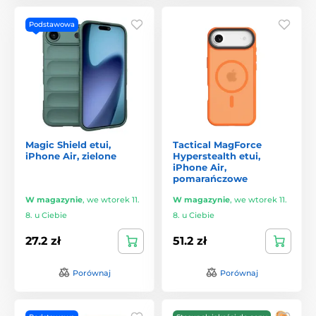
Podstawowa
Magic Shield etui,
Tactical MagForce
iPhone Air, zielone
Hyperstealth etui,
iPhone Air,
pomarańczowe
W magazynie
,
we wtorek 11.
W magazynie
,
we wtorek 11.
8. u Ciebie
8. u Ciebie
27.2 zł
51.2 zł
Porównaj
Porównaj