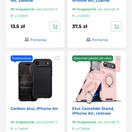
Air, zielone
iPhone Air, czarne
W magazynie
,
we wtorek 11.
W magazynie
,
we wtorek 11.
8. u Ciebie
8. u Ciebie
13.5 zł
37.5 zł
Porównaj
Porównaj
Podstawowa
Stosunek jakości do ceny
Carbon etui, iPhone Air
Etui Camslide Stand,
iPhone Air, różowe
W magazynie
,
we wtorek 11.
W magazynie
,
we wtorek 11.
8. u Ciebie
8. u Ciebie