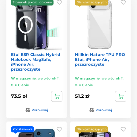
Stosunek jakości do ceny
Dla wymagających
Etui ESR Classic Hybrid
Nillkin Nature TPU PRO
HaloLock MagSafe,
Etui, iPhone Air,
iPhone Air,
przezroczyste
przezroczyste
W magazynie
,
we wtorek 11.
W magazynie
,
we wtorek 11.
8. u Ciebie
8. u Ciebie
73.5 zł
51.2 zł
Porównaj
Porównaj
Podstawowa
Dla wymagających