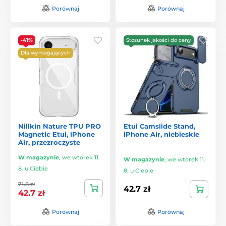
Porównaj
Porównaj
-41%
Stosunek jakości do ceny
Dla wymagających
Nillkin Nature TPU PRO
Etui Camslide Stand,
Magnetic Etui, iPhone
iPhone Air, niebieskie
Air, przezroczyste
W magazynie
,
we wtorek 11.
W magazynie
,
we wtorek 11.
8. u Ciebie
8. u Ciebie
71.8 zł
42.7 zł
42.7 zł
Porównaj
Porównaj