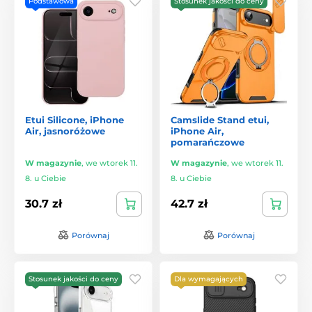
Podstawowa
Stosunek jakości do ceny
Etui Silicone, iPhone
Camslide Stand etui,
Air, jasnoróżowe
iPhone Air,
pomarańczowe
W magazynie
,
we wtorek 11.
W magazynie
,
we wtorek 11.
8. u Ciebie
8. u Ciebie
30.7 zł
42.7 zł
Porównaj
Porównaj
Stosunek jakości do ceny
Dla wymagających