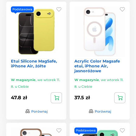
Podstawowa
Etui Silicone MagSafe,
Acrylic Color Magsafe
iPhone Air, żółte
etui, iPhone Air,
jasnoróżowe
W magazynie
,
we wtorek 11.
W magazynie
,
we wtorek 11.
8. u Ciebie
8. u Ciebie
47.8 zł
37.5 zł
Porównaj
Porównaj
Podstawowa