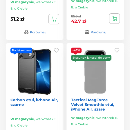
W magazynie
,
we wtorek 11.
W magazynie
,
we wtorek 11.
8. u Ciebie
8. u Ciebie
85.5 zł
51.2 zł
42.7 zł
Porównaj
Porównaj
Podstawowa
-47%
Stosunek jakości do ceny
Carbon etui, iPhone Air,
Tactical MagForce
czarne
Velvet Smoothie etui,
iPhone Air, szare
W magazynie
,
we wtorek 11.
W magazynie
,
we wtorek 11.
8. u Ciebie
8. u Ciebie