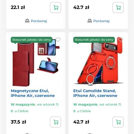
22.1 zł
42.7 zł
Porównaj
Porównaj
Stosunek jakości do ceny
Stosunek jakości do ceny
Magnetyczne Etui,
Etui Camslide Stand,
iPhone Air, czerwone
iPhone Air, czerwone
W magazynie
,
we wtorek 11.
W magazynie
,
we wtorek 11.
8. u Ciebie
8. u Ciebie
37.5 zł
42.7 zł