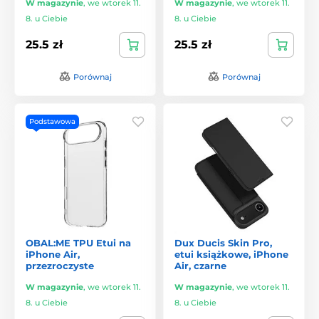
W magazynie
,
we wtorek 11.
W magazynie
,
we wtorek 11.
8. u Ciebie
8. u Ciebie
25.5 zł
25.5 zł
Porównaj
Porównaj
Podstawowa
OBAL:ME TPU Etui na
Dux Ducis Skin Pro,
iPhone Air,
etui książkowe, iPhone
przezroczyste
Air, czarne
W magazynie
,
we wtorek 11.
W magazynie
,
we wtorek 11.
8. u Ciebie
8. u Ciebie