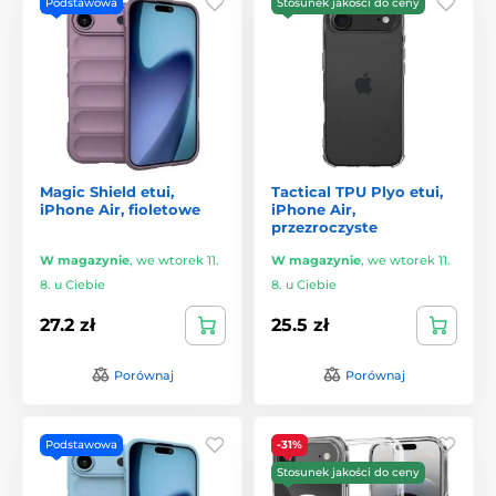
Podstawowa
Stosunek jakości do ceny
Magic Shield etui,
Tactical TPU Plyo etui,
iPhone Air, fioletowe
iPhone Air,
przezroczyste
W magazynie
,
we wtorek 11.
W magazynie
,
we wtorek 11.
8. u Ciebie
8. u Ciebie
27.2 zł
25.5 zł
Porównaj
Porównaj
Podstawowa
-31%
Stosunek jakości do ceny