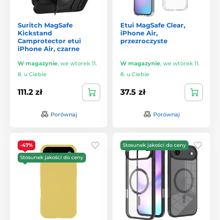
Suritch MagSafe
Etui MagSafe Clear,
Kickstand
iPhone Air,
Camprotector etui
przezroczyste
iPhone Air, czarne
W magazynie
,
we wtorek 11.
W magazynie
,
we wtorek 11.
8. u Ciebie
8. u Ciebie
111.2 zł
37.5 zł
Porównaj
Porównaj
-47%
Stosunek jakości do ceny
Stosunek jakości do ceny