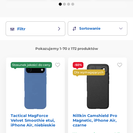
Sortowanie
Filtr
Pokazujemy 1-70 z 172 produktów
Stosunek jakości do ceny
-50%
Dla wymagających
Tactical MagForce
Nillkin Camshield Pro
Velvet Smoothie etui,
Magnetic, iPhone Air,
iPhone Air, niebieskie
czarne