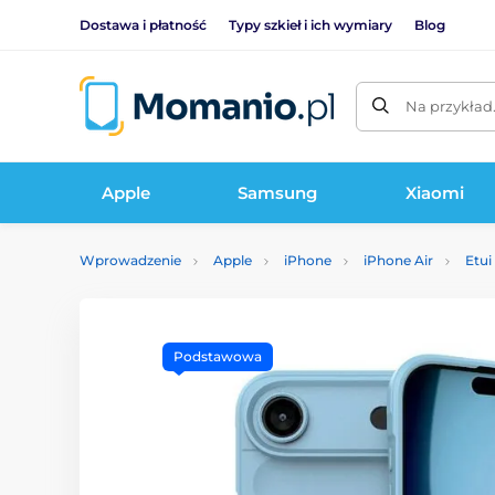
Dostawa i płatność
Typy szkieł i ich wymiary
Blog
Na przykład
Apple
Samsung
Xiaomi
Wprowadzenie
Apple
iPhone
iPhone Air
Etui
Podstawowa