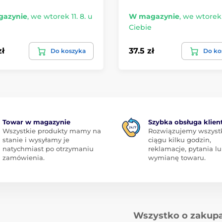
azynie
,
we wtorek 11. 8. u
W magazynie
,
we wtorek 1
Ciebie
zł
37.5 zł
Do koszyka
Do ko
Towar w magazynie
Szybka obsługa klien
Wszystkie produkty mamy na
Rozwiązujemy wszyst
stanie i wysyłamy je
ciągu kilku godzin,
natychmiast po otrzymaniu
reklamacje, pytania l
zamówienia.
wymianę towaru.
Wszystko o zakup