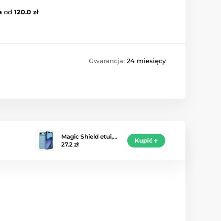
a
od
120.0 zł
Gwarancja:
24 miesięcy
Magic Shield etui,…
Kupić
27.2 zł