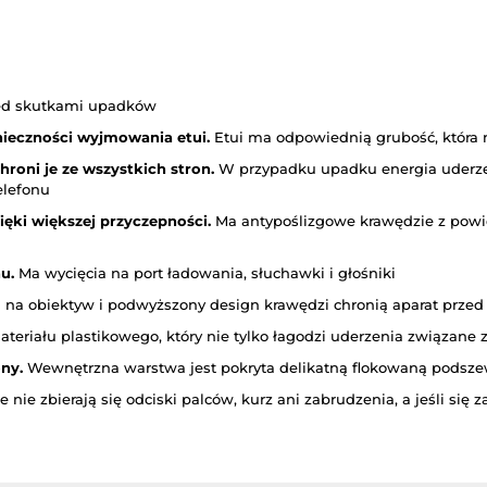
ed skutkami upadków
ieczności wyjmowania etui.
Etui ma odpowiednią grubość, która
hroni je ze wszystkich stron.
W przypadku upadku energia uderzen
elefonu
ęki większej przyczepności.
Ma antypoślizgowe krawędzie z pow
u.
Ma wycięcia na port ładowania, słuchawki i głośniki
 na obiektyw i podwyższony design krawędzi chronią aparat prze
ateriału plastikowego, który nie tylko łagodzi uderzenia związane 
ny.
Wewnętrzna warstwa jest pokryta delikatną flokowaną podsz
nie zbierają się odciski palców, kurz ani zabrudzenia, a jeśli się 