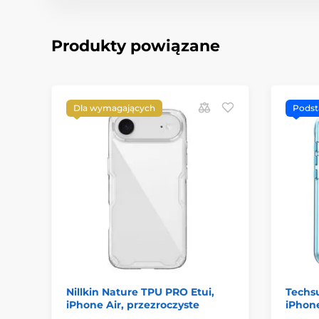
Produkty powiązane
Dla wymagających
Pods
Nillkin Nature TPU PRO Etui,
Techs
iPhone Air, przezroczyste
iPhone