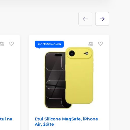
Podstawowa
D
tui na
Etui Silicone MagSafe, iPhone
Be
Air, żółte
et