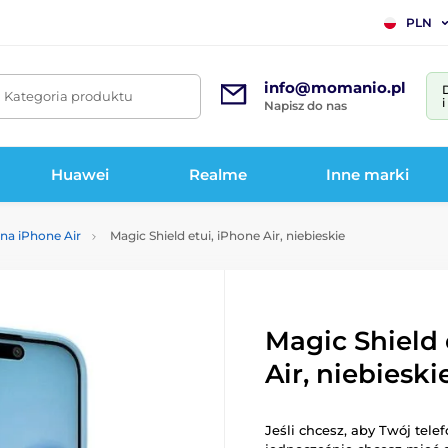
PLN
info@momanio.pl
. Kategoria produktu
Napisz do nas
Huawei
Realme
Inne marki
 na iPhone Air
Magic Shield etui, iPhone Air, niebieskie
Magic Shield 
Air, niebieski
Jeśli chcesz, aby Twój tele