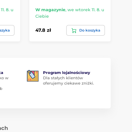
1. 8. u
W magazynie
,
we wtorek 11. 8. u
W 
Ciebie
Ci
47.8 zł
59
szyka
Do koszyka
ta
Program lojalnościowy
ko w
Dla stałych klientów
oferujemy ciekawe zniżki.
ub
ach