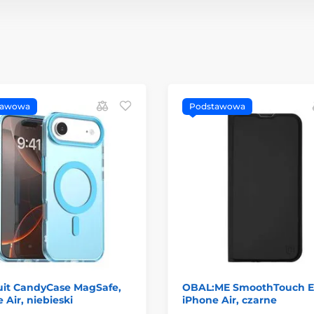
tawowa
Podstawowa
uit CandyCase MagSafe,
OBAL:ME SmoothTouch E
 Air, niebieski
iPhone Air, czarne