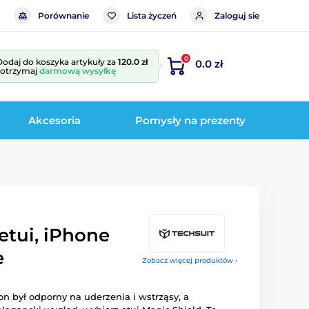
Porównanie
Lista życzeń
Zaloguj sie
0
Dodaj do koszyka artykuły za
120.0 zł
0.0 zł
i otrzymaj
darmową wysyłkę
Akcesoria
Pomysły na prezenty
etui, iPhone
e
Zobacz więcej produktów ›
fon był odporny na uderzenia i wstrząsy, a