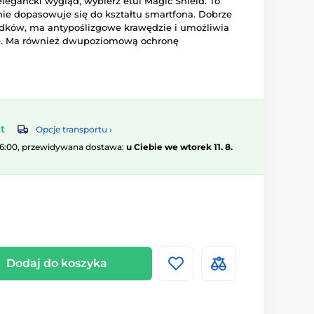
legancki wygląd, wybierz etui Magic Shield. To
lnie dopasowuje się do kształtu smartfona. Dobrze
dków, ma antypoślizgowe krawędzie i umożliwia
. Ma również dwupoziomową ochronę
t
Opcje transportu ›
16:00, przewidywana dostawa:
u Ciebie we wtorek 11. 8.
Dodaj do koszyka