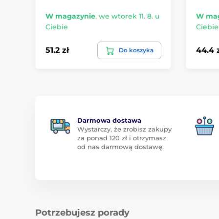
W magazynie
,
we wtorek 11. 8. u
W mag
Ciebie
Ciebie
51.2 zł
44.4 
Do koszyka
Darmowa dostawa
Wystarczy, że zrobisz zakupy
za ponad 120 zł i otrzymasz
od nas darmową dostawę.
Potrzebujesz porady