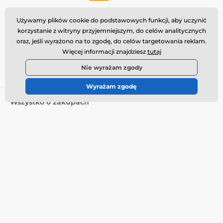
Obsługa klienta jest dostępna
Używamy plików cookie do podstawowych funkcji, aby uczynić
info@momanio.pl
korzystanie z witryny przyjemniejszym, do celów analitycznych
oraz, jeśli wyrażono na to zgodę, do celów targetowania reklam.
Gdzie nas znaleźć
Więcej informacji znajdziesz
tutaj
Polski
Nie wyrażam zgody
Wyrażam zgodę
Wszystko o zakupach
Dostawa i płatność
Warunki handlowe
Reklamacja
Zwrot towaru
Wymiana towaru
Polityka plików cookie
Informacje kontaktowe
Informacja o przetwarzaniu
danych osobowych
O naszej firmie