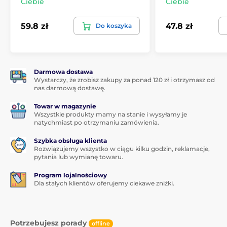
Ciebie
Ciebie
zdejmować etui za każdym razem, gdy potrzebujesz
naładować swój telefon. Idealne dla tych, którzy
59.8 zł
47.8 zł
Do koszyka
prowadzą aktywny tryb życia.
Darmowa dostawa
Wystarczy, że zrobisz zakupy za ponad 120 zł i otrzymasz od
nas darmową dostawę.
Towar w magazynie
Wszystkie produkty mamy na stanie i wysyłamy je
natychmiast po otrzymaniu zamówienia.
Szybka obsługa klienta
Rozwiązujemy wszystko w ciągu kilku godzin, reklamacje,
pytania lub wymianę towaru.
Program lojalnościowy
Dla stałych klientów oferujemy ciekawe zniżki.
Potrzebujesz porady
offline