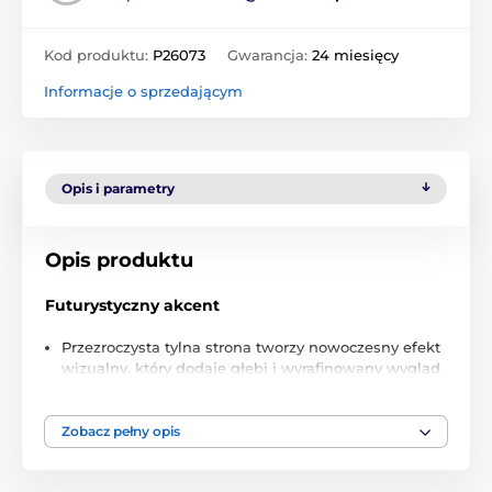
Kod produktu:
P26073
Gwarancja:
24 miesięcy
Informacje o sprzedającym
Opis i parametry
Opis produktu
Futurystyczny akcent
Przezroczysta tylna strona tworzy nowoczesny efekt
wizualny, który dodaje głębi i wyrafinowany wygląd.
Idealne dla tych, którzy doceniają innowacyjne i
stylowe dodatki.
Zobacz pełny opis
Antypoślizgowe detale
Etui zostało zaprojektowane z dwoma