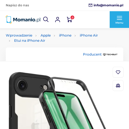
info@momanio.pl
Napisz do nas
0
Menu
Wprowadzenie
Apple
iPhone
iPhone Air
Etui na iPhone Air
Producent