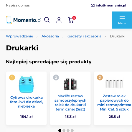
info@momanio.pl
Napisz do nas
0
Menu
Wprowadzenie
Akcesoria
Gadżety i akcesoria
Drukarki
Drukarki
Najlepiej sprzedające się produkty
Maxlife zestaw
Zestaw rolek
Cyfrowa drukarka
samoprzylepnych
papierowych do
foto 2w1 dla dzieci,
rolek do drukarki
mini termoprintera
niebieska
termicznej (5szt)
Mini Cat, 5 sztuk
154.1 zł
15.3 zł
25.5 zł