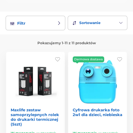
Sortowanie
Filtr
Pokazujemy 1-11 z 11 produktów
Darmowa dostawa
Maxlife zestaw
Cyfrowa drukarka foto
samoprzylepnych rolek
2w1 dla dzieci, niebieska
do drukarki termicznej
(5szt)
W magazynie
,
w czwartek
W magazynie
,
w czwartek