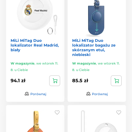
MiLi MiTag Duo
MiLi MiTag Duo
lokalizator Real Madrid,
lokalizator bagażu ze
biały
skórzanym etui,
niebieski
W magazynie
,
we wtorek 11.
W magazynie
,
we wtorek 11.
8. u Ciebie
8. u Ciebie
94.1 zł
85.5 zł
Porównaj
Porównaj