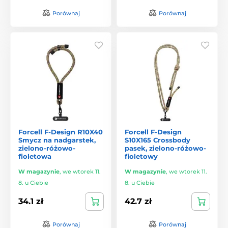
Porównaj
Porównaj
Forcell F-Design R10X40
Forcell F-Design
Smycz na nadgarstek,
S10X165 Crossbody
zielono-różowo-
pasek, zielono-różowo-
fioletowa
fioletowy
W magazynie
,
we wtorek 11.
W magazynie
,
we wtorek 11.
8. u Ciebie
8. u Ciebie
34.1 zł
42.7 zł
Porównaj
Porównaj