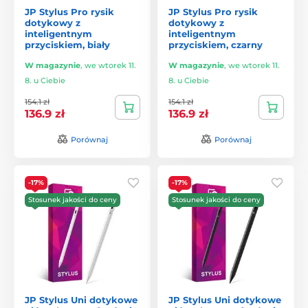
JP Stylus Pro rysik
JP Stylus Pro rysik
dotykowy z
dotykowy z
inteligentnym
inteligentnym
przyciskiem, biały
przyciskiem, czarny
W magazynie
,
we wtorek 11.
W magazynie
,
we wtorek 11.
8. u Ciebie
8. u Ciebie
154.1 zł
154.1 zł
136.9 zł
136.9 zł
Porównaj
Porównaj
-17%
-17%
Stosunek jakości do ceny
Stosunek jakości do ceny
JP Stylus Uni dotykowe
JP Stylus Uni dotykowe