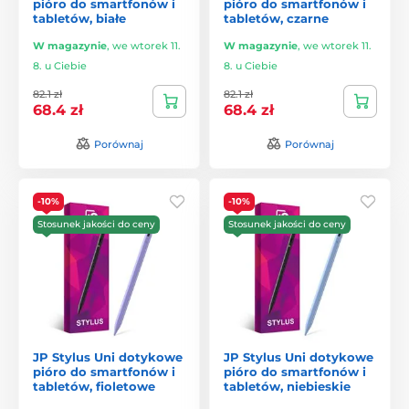
pióro do smartfonów i
pióro do smartfonów i
tabletów, białe
tabletów, czarne
W magazynie
,
we wtorek 11.
W magazynie
,
we wtorek 11.
8. u Ciebie
8. u Ciebie
82.1 zł
82.1 zł
68.4 zł
68.4 zł
Porównaj
Porównaj
-10%
-10%
Stosunek jakości do ceny
Stosunek jakości do ceny
JP Stylus Uni dotykowe
JP Stylus Uni dotykowe
pióro do smartfonów i
pióro do smartfonów i
tabletów, fioletowe
tabletów, niebieskie