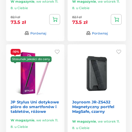
W magazynie
,
we wtorek 11.
W magazynie
,
we wtorek 11.
8. u Ciebie
8. u Ciebie
82.1 zł
82.1 zł
73.5 zł
73.5 zł
Porównaj
Porównaj
-10%
Stosunek jakości do ceny
JP Stylus Uni dotykowe
Joyroom JR-ZS432
pióro do smartfonów i
Magnetyczny portfel
tabletów, różowe
MagSafe, czarny
W magazynie
,
we wtorek 11.
W magazynie
,
we wtorek 11.
8. u Ciebie
8. u Ciebie