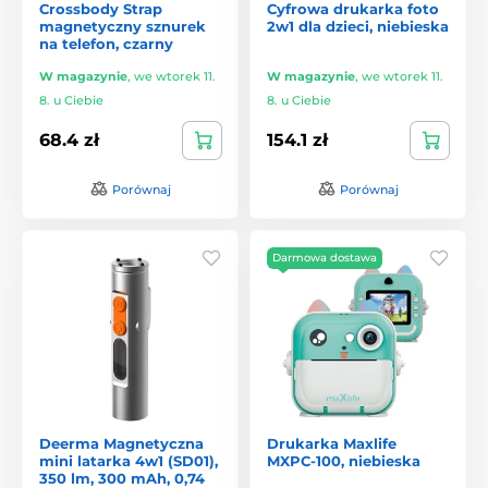
Crossbody Strap
Cyfrowa drukarka foto
magnetyczny sznurek
2w1 dla dzieci, niebieska
na telefon, czarny
W magazynie
,
we wtorek 11.
W magazynie
,
we wtorek 11.
8. u Ciebie
8. u Ciebie
68.4 zł
154.1 zł
Porównaj
Porównaj
Darmowa dostawa
Deerma Magnetyczna
Drukarka Maxlife
mini latarka 4w1 (SD01),
MXPC-100, niebieska
350 lm, 300 mAh, 0,74