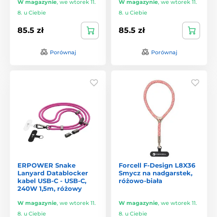
W magazynie
,
we wtorek 11.
W magazynie
,
we wtorek 11.
8. u Ciebie
8. u Ciebie
85.5 zł
85.5 zł
Porównaj
Porównaj
ERPOWER Snake
Forcell F-Design L8X36
Lanyard Datablocker
Smycz na nadgarstek,
kabel USB-C - USB-C,
różowo-biała
240W 1,5m, różowy
W magazynie
,
we wtorek 11.
W magazynie
,
we wtorek 11.
8. u Ciebie
8. u Ciebie