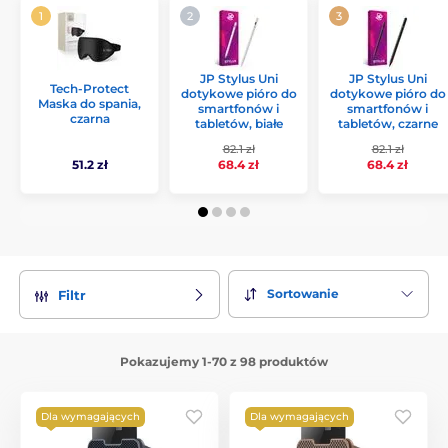
JP Stylus Uni
JP Stylus Uni
Tech-Protect
dotykowe pióro do
dotykowe pióro do
Maska do spania,
smartfonów i
smartfonów i
czarna
tabletów, białe
tabletów, czarne
82.1 zł
82.1 zł
51.2 zł
68.4 zł
68.4 zł
Sortowanie
Filtr
Pokazujemy 1-70 z 98 produktów
Dla wymagających
Dla wymagających