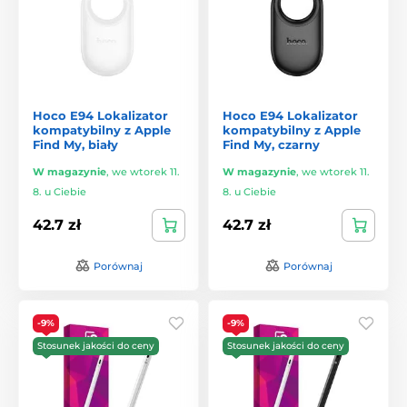
Hoco E94 Lokalizator
Hoco E94 Lokalizator
kompatybilny z Apple
kompatybilny z Apple
Find My, biały
Find My, czarny
W magazynie
,
we wtorek 11.
W magazynie
,
we wtorek 11.
8. u Ciebie
8. u Ciebie
42.7 zł
42.7 zł
Porównaj
Porównaj
-9%
-9%
Stosunek jakości do ceny
Stosunek jakości do ceny