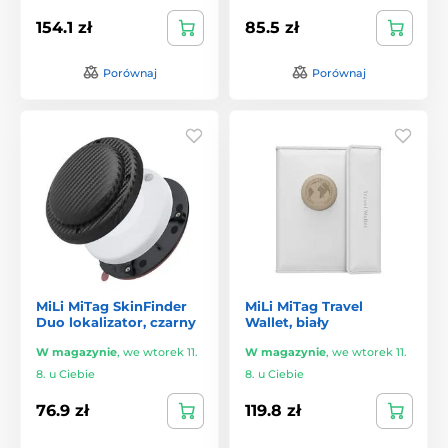
154.1 zł
85.5 zł
Porównaj
Porównaj
MiLi MiTag SkinFinder
MiLi MiTag Travel
Duo lokalizator, czarny
Wallet, biały
W magazynie
,
we wtorek 11.
W magazynie
,
we wtorek 11.
8. u Ciebie
8. u Ciebie
76.9 zł
119.8 zł