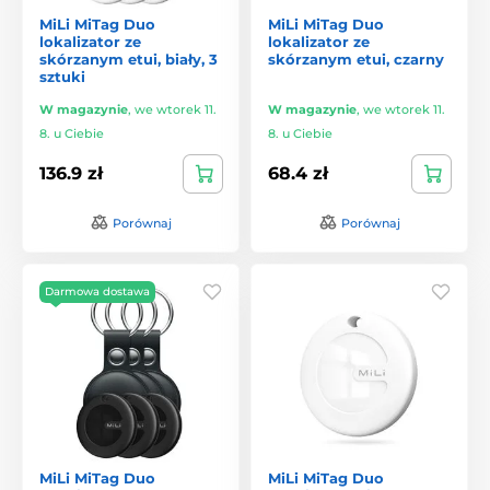
MiLi MiTag Duo
MiLi MiTag Duo
lokalizator ze
lokalizator ze
skórzanym etui, biały, 3
skórzanym etui, czarny
sztuki
W magazynie
,
we wtorek 11.
W magazynie
,
we wtorek 11.
8. u Ciebie
8. u Ciebie
136.9 zł
68.4 zł
Porównaj
Porównaj
Darmowa dostawa
MiLi MiTag Duo
MiLi MiTag Duo