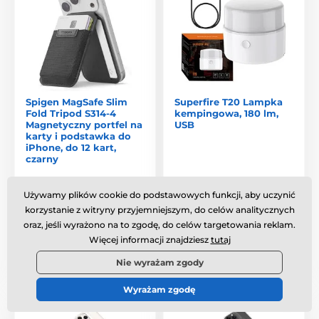
Spigen MagSafe Slim
Superfire T20 Lampka
Fold Tripod S314-4
kempingowa, 180 lm,
Magnetyczny portfel na
USB
karty i podstawka do
iPhone, do 12 kart,
czarny
W magazynie
,
we wtorek 11.
W magazynie
,
we wtorek 11.
Używamy plików cookie do podstawowych funkcji, aby uczynić
8. u Ciebie
8. u Ciebie
korzystanie z witryny przyjemniejszym, do celów analitycznych
94.1 zł
32.4 zł
oraz, jeśli wyrażono na to zgodę, do celów targetowania reklam.
Więcej informacji znajdziesz
tutaj
Porównaj
Porównaj
Nie wyrażam zgody
Wyrażam zgodę