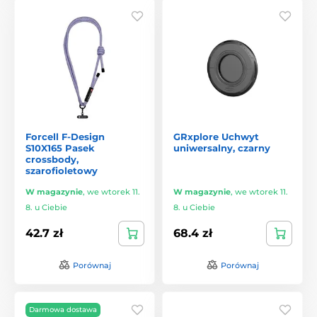
Forcell F-Design
GRxplore Uchwyt
S10X165 Pasek
uniwersalny, czarny
crossbody,
szarofioletowy
W magazynie
,
we wtorek 11.
W magazynie
,
we wtorek 11.
8. u Ciebie
8. u Ciebie
42.7 zł
68.4 zł
Porównaj
Porównaj
Darmowa dostawa