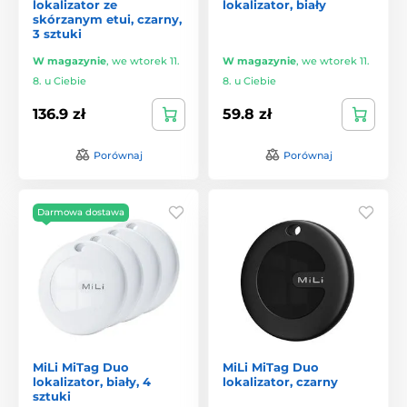
lokalizator ze
lokalizator, biały
skórzanym etui, czarny,
3 sztuki
W magazynie
,
we wtorek 11.
W magazynie
,
we wtorek 11.
8. u Ciebie
8. u Ciebie
136.9 zł
59.8 zł
Porównaj
Porównaj
Darmowa dostawa
MiLi MiTag Duo
MiLi MiTag Duo
lokalizator, biały, 4
lokalizator, czarny
sztuki