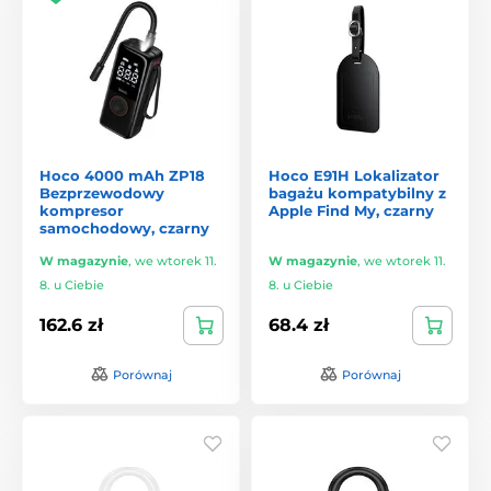
Hoco 4000 mAh ZP18
Hoco E91H Lokalizator
Bezprzewodowy
bagażu kompatybilny z
kompresor
Apple Find My, czarny
samochodowy, czarny
W magazynie
,
we wtorek 11.
W magazynie
,
we wtorek 11.
8. u Ciebie
8. u Ciebie
162.6 zł
68.4 zł
Porównaj
Porównaj