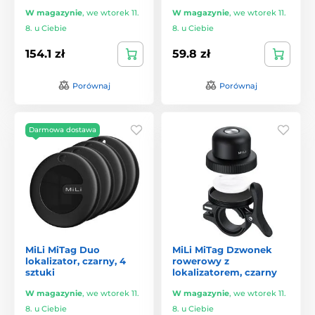
W magazynie
,
we wtorek 11.
W magazynie
,
we wtorek 11.
8. u Ciebie
8. u Ciebie
154.1 zł
59.8 zł
Porównaj
Porównaj
Darmowa dostawa
MiLi MiTag Duo
MiLi MiTag Dzwonek
lokalizator, czarny, 4
rowerowy z
sztuki
lokalizatorem, czarny
W magazynie
,
we wtorek 11.
W magazynie
,
we wtorek 11.
8. u Ciebie
8. u Ciebie