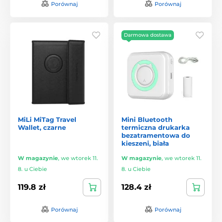
Porównaj
Porównaj
Darmowa dostawa
MiLi MiTag Travel
Mini Bluetooth
Wallet, czarne
termiczna drukarka
bezatramentowa do
kieszeni, biała
W magazynie
,
we wtorek 11.
W magazynie
,
we wtorek 11.
8. u Ciebie
8. u Ciebie
119.8 zł
128.4 zł
Porównaj
Porównaj