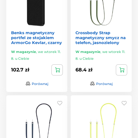
Benks magnetyczny
Crossbody Strap
portfel ze stojakiem
magnetyczny smycz na
ArmorGo Kevlar, czarny
telefon, jasnozielony
W magazynie
,
we wtorek 11.
W magazynie
,
we wtorek 11.
8. u Ciebie
8. u Ciebie
102.7 zł
68.4 zł
Porównaj
Porównaj