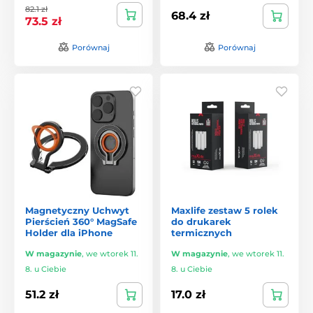
82.1 zł
68.4 zł
73.5 zł
Porównaj
Porównaj
Magnetyczny Uchwyt
Maxlife zestaw 5 rolek
Pierścień 360° MagSafe
do drukarek
Holder dla iPhone
termicznych
W magazynie
,
we wtorek 11.
W magazynie
,
we wtorek 11.
8. u Ciebie
8. u Ciebie
51.2 zł
17.0 zł