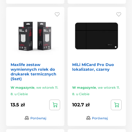
Maxlife zestaw
MiLi MiCard Pro Duo
wymiennych rolek do
lokalizator, czarny
drukarek termicznych
(5szt)
W magazynie
,
we wtorek 11.
W magazynie
,
we wtorek 11.
8. u Ciebie
8. u Ciebie
13.5 zł
102.7 zł
Porównaj
Porównaj