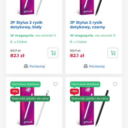
JP Stylus 2 rysik
JP Stylus 2 rysik
dotykowy, biały
dotykowy, czarny
W magazynie
,
we wtorek 11.
W magazynie
,
we wtorek 11.
8. u Ciebie
8. u Ciebie
90.7 zł
90.7 zł
82.1 zł
82.1 zł
Porównaj
Porównaj
Darmowa dostawa
Darmowa dostawa
-11%
-11%
Stosunek jakości do ceny
Stosunek jakości do ceny