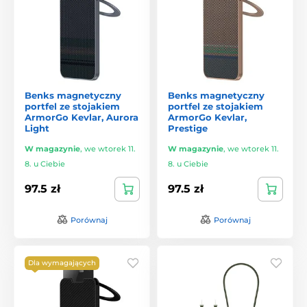
Benks magnetyczny
Benks magnetyczny
portfel ze stojakiem
portfel ze stojakiem
ArmorGo Kevlar, Aurora
ArmorGo Kevlar,
Light
Prestige
W magazynie
,
we wtorek 11.
W magazynie
,
we wtorek 11.
8. u Ciebie
8. u Ciebie
97.5 zł
97.5 zł
Porównaj
Porównaj
Dla wymagających