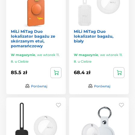
MiLi MiTag Duo
MiLi MiTag Duo
lokalizator bagażu ze
lokalizator bagażu,
skórzanym etui,
biały
pomarańczowy
W magazynie
,
we wtorek 11.
W magazynie
,
we wtorek 11.
8. u Ciebie
8. u Ciebie
85.5 zł
68.4 zł
Porównaj
Porównaj