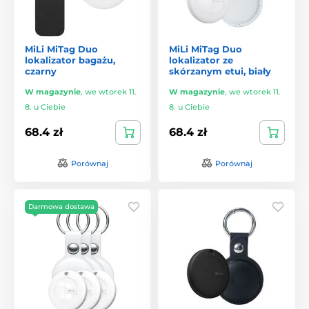
MiLi MiTag Duo
MiLi MiTag Duo
lokalizator bagażu,
lokalizator ze
czarny
skórzanym etui, biały
W magazynie
,
we wtorek 11.
W magazynie
,
we wtorek 11.
8. u Ciebie
8. u Ciebie
68.4 zł
68.4 zł
Porównaj
Porównaj
Darmowa dostawa