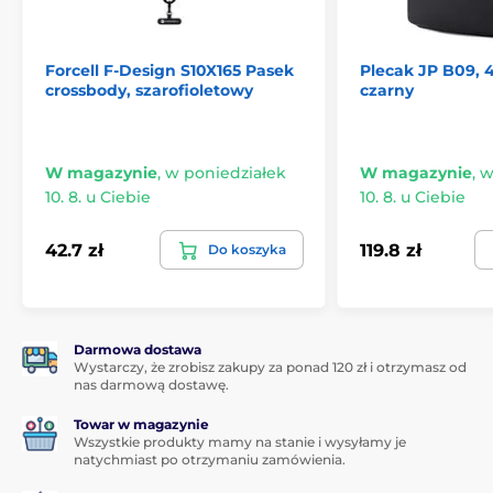
Forcell F-Design S10X165 Pasek
Plecak JP B09, 
crossbody, szarofioletowy
czarny
W magazynie
,
w poniedziałek
W magazynie
,
w
10. 8. u Ciebie
10. 8. u Ciebie
42.7 zł
119.8 zł
Do koszyka
Darmowa dostawa
Wystarczy, że zrobisz zakupy za ponad 120 zł i otrzymasz od
nas darmową dostawę.
Towar w magazynie
Wszystkie produkty mamy na stanie i wysyłamy je
natychmiast po otrzymaniu zamówienia.