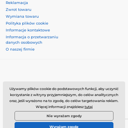
Reklamacja
Zwrot towaru
Wymiana towaru
Polityka plików cookie
Informacje kontaktowe
Informacja o przetwarzaniu
danych osobowych
O naszej firmie
Momanio s.r.o., Okružní 361/14, 74718, Píšť, Czechy,
Używamy plików cookie do podstawowych funkcji, aby uczynić
VAT: CZ09604707, info@momanio.pl
korzystanie z witryny przyjemniejszym, do celów analitycznych
oraz, jeśli wyrażono na to zgodę, do celów targetowania reklam.
Więcej informacji znajdziesz
tutaj
Nie wyrażam zgody
Wyrażam zgodę
© 2026 www.momanio.pl ⦁ Utworzono e-sklep
SIMPLIA.cz