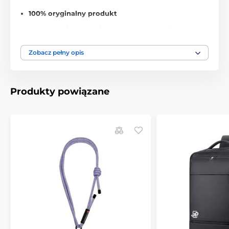
100% oryginalny produkt
Opakowanie w oryginalnym opakowaniu
Cienki, prawie niewidoczny design
Zobacz pełny opis
Łatwa i szybka instalacja
Nowoczesny i dyskretny wygląd
Produkty powiązane
Zawartość opakowania:
3× zasłonka
Tech-Protect Cam Fit+
Produkt znajduje się w kategoriach