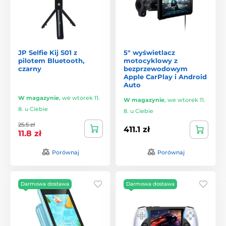
JP Selfie Kij S01 z
5" wyświetlacz
pilotem Bluetooth,
motocyklowy z
czarny
bezprzewodowym
Apple CarPlay i Android
Auto
W magazynie
,
we wtorek 11.
W magazynie
,
we wtorek 11.
8. u Ciebie
8. u Ciebie
25.5 zł
411.1 zł
11.8 zł
Porównaj
Porównaj
Darmowa dostawa
Darmowa dostawa