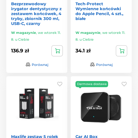
Bezprzewodowy
Tech-Protect
irygator dentystyczny z
Wymienne końcówki
zestawem końcówek, 4
do Apple Pencil, 4 szt.,
tryby, zbiornik 300 ml,
białe
USB-C, czarny
W magazynie
,
we wtorek 11.
W magazynie
,
we wtorek 11.
8. u Ciebie
8. u Ciebie
136.9 zł
34.1 zł
Porównaj
Porównaj
Darmowa dostawa
Maxlife zestaw 5 rolek
Car AI Box