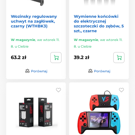
Wozinsky regulowany
Wymienne końcówki
uchwyt na zagłówek,
do elektrycznej
czarny (WTHBK3)
szczoteczki do zębów, 5
szt., czarne
W magazynie
,
we wtorek 11.
W magazynie
,
we wtorek 11.
8. u Ciebie
8. u Ciebie
63.2 zł
39.2 zł
Porównaj
Porównaj