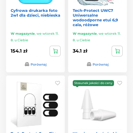
Cyfrowa drukarka foto
Tech-Protect UWC7
2w1 dla dzieci, niebieska
Uniwersalne
wodoodporne etui 6,9
cala, różowe
W magazynie
,
we wtorek 11.
W magazynie
,
we wtorek 11.
8. u Ciebie
8. u Ciebie
154.1 zł
34.1 zł
Porównaj
Porównaj
Stosunek jakości do ceny