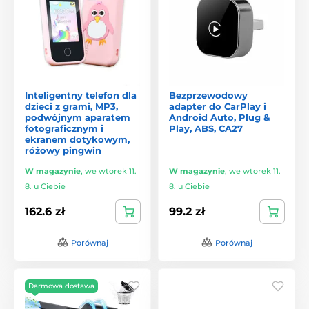
Inteligentny telefon dla
Bezprzewodowy
dzieci z grami, MP3,
adapter do CarPlay i
podwójnym aparatem
Android Auto, Plug &
fotograficznym i
Play, ABS, CA27
ekranem dotykowym,
różowy pingwin
W magazynie
,
we wtorek 11.
W magazynie
,
we wtorek 11.
8. u Ciebie
8. u Ciebie
162.6 zł
99.2 zł
Porównaj
Porównaj
Darmowa dostawa