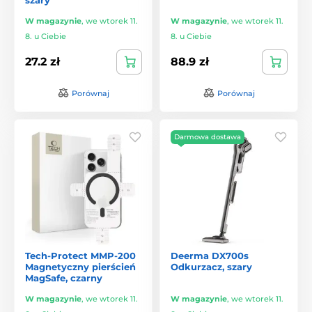
W magazynie
,
we wtorek 11.
W magazynie
,
we wtorek 11.
8. u Ciebie
8. u Ciebie
27.2 zł
88.9 zł
Porównaj
Porównaj
Darmowa dostawa
Tech-Protect MMP-200
Deerma DX700s
Magnetyczny pierścień
Odkurzacz, szary
MagSafe, czarny
W magazynie
,
we wtorek 11.
W magazynie
,
we wtorek 11.