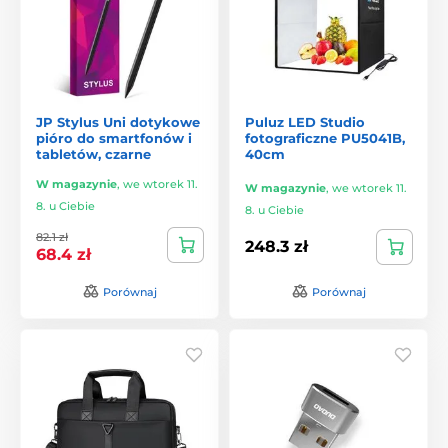
JP Stylus Uni dotykowe
Puluz LED Studio
pióro do smartfonów i
fotograficzne PU5041B,
tabletów, czarne
40cm
W magazynie
,
we wtorek 11.
W magazynie
,
we wtorek 11.
8. u Ciebie
8. u Ciebie
82.1 zł
248.3 zł
68.4 zł
Porównaj
Porównaj