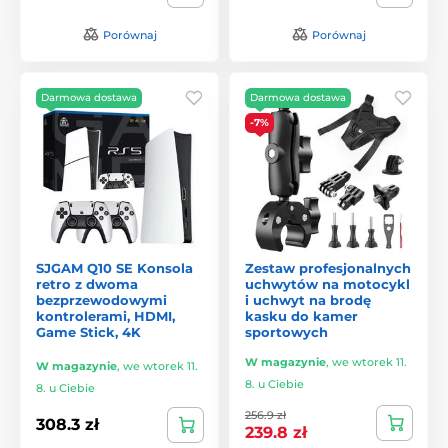
Porównaj
Porównaj
Darmowa dostawa
Darmowa dostawa
-7%
SJGAM Q10 SE Konsola
Zestaw profesjonalnych
retro z dwoma
uchwytów na motocykl
bezprzewodowymi
i uchwyt na brodę
kontrolerami, HDMI,
kasku do kamer
Game Stick, 4K
sportowych
W magazynie
,
we wtorek 11.
W magazynie
,
we wtorek 11.
8. u Ciebie
8. u Ciebie
256.9 zł
308.3 zł
239.8 zł