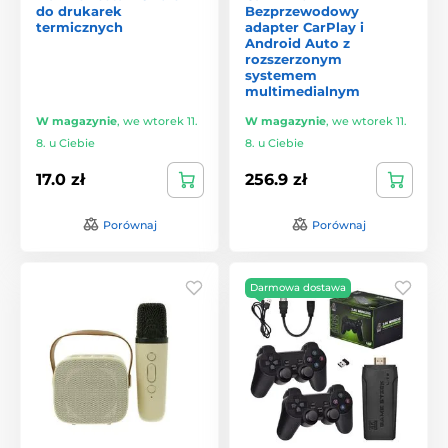
do drukarek
Bezprzewodowy
termicznych
adapter CarPlay i
Android Auto z
rozszerzonym
systemem
multimedialnym
W magazynie
,
we wtorek 11.
W magazynie
,
we wtorek 11.
8. u Ciebie
8. u Ciebie
17.0 zł
256.9 zł
Porównaj
Porównaj
Darmowa dostawa