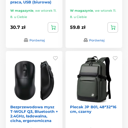
praca, USB (biurowa)
W magazynie
,
we wtorek 11.
W magazynie
,
we wtorek 11.
8. u Ciebie
8. u Ciebie
30.7 zł
59.8 zł
Porównaj
Porównaj
Bezprzewodowa mysz
Plecak JP B01, 48*32*16
T-WOLF Q3, Bluetooth +
cm, czarny
2.4GHz, ładowalna,
cicha, ergonomiczna