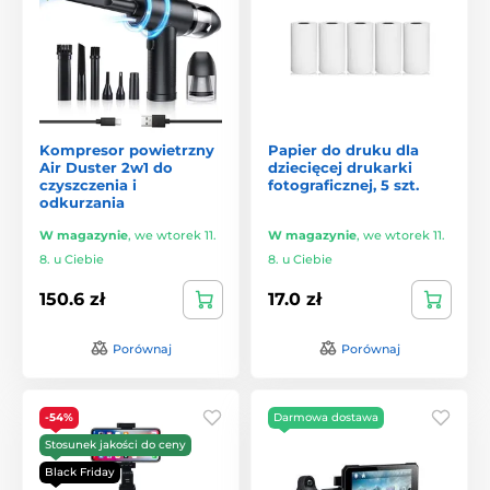
Kompresor powietrzny
Papier do druku dla
Air Duster 2w1 do
dziecięcej drukarki
czyszczenia i
fotograficznej, 5 szt.
odkurzania
W magazynie
,
we wtorek 11.
W magazynie
,
we wtorek 11.
8. u Ciebie
8. u Ciebie
150.6 zł
17.0 zł
Porównaj
Porównaj
-54%
Darmowa dostawa
Stosunek jakości do ceny
Black Friday