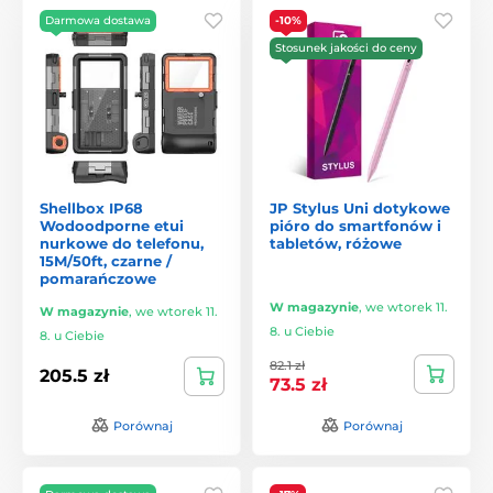
Darmowa dostawa
-10%
Stosunek jakości do ceny
Shellbox IP68
JP Stylus Uni dotykowe
Wodoodporne etui
pióro do smartfonów i
nurkowe do telefonu,
tabletów, różowe
15M/50ft, czarne /
pomarańczowe
W magazynie
,
we wtorek 11.
W magazynie
,
we wtorek 11.
8. u Ciebie
8. u Ciebie
82.1 zł
205.5 zł
73.5 zł
Porównaj
Porównaj