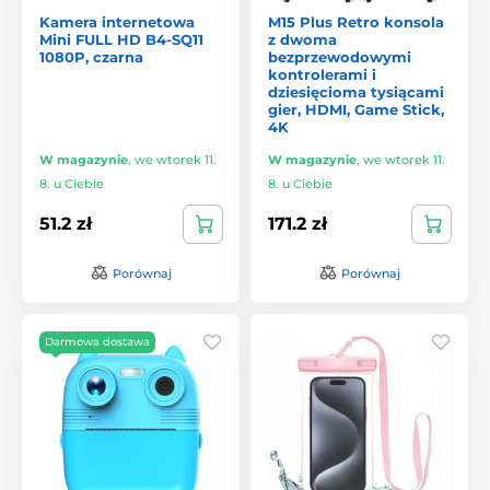
Kamera internetowa
M15 Plus Retro konsola
Mini FULL HD B4-SQ11
z dwoma
1080P, czarna
bezprzewodowymi
kontrolerami i
dziesięcioma tysiącami
gier, HDMI, Game Stick,
4K
W magazynie
,
we wtorek 11.
W magazynie
,
we wtorek 11.
8. u Ciebie
8. u Ciebie
51.2 zł
171.2 zł
Porównaj
Porównaj
Darmowa dostawa