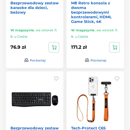
Bezprzewodowy zestaw
M8 Retro konsola z
karaoke dla dzieci,
dwoma
beżowy
bezprzewodowymi
kontrolerami, HDMI,
Game Stick, 4K
W magazynie
,
we wtorek 11.
W magazynie
,
we wtorek 11.
8. u Ciebie
8. u Ciebie
76.9 zł
171.2 zł
Porównaj
Porównaj
Bezprzewodowy zestaw
Tech-Protect C6S