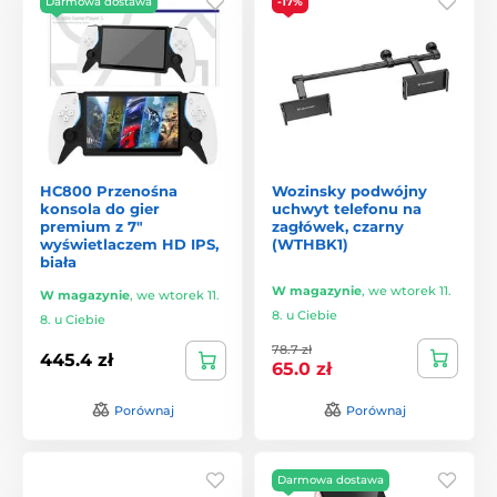
Darmowa dostawa
-17%
HC800 Przenośna
Wozinsky podwójny
konsola do gier
uchwyt telefonu na
premium z 7"
zagłówek, czarny
wyświetlaczem HD IPS,
(WTHBK1)
biała
W magazynie
,
we wtorek 11.
W magazynie
,
we wtorek 11.
8. u Ciebie
8. u Ciebie
78.7 zł
445.4 zł
65.0 zł
Porównaj
Porównaj
Darmowa dostawa