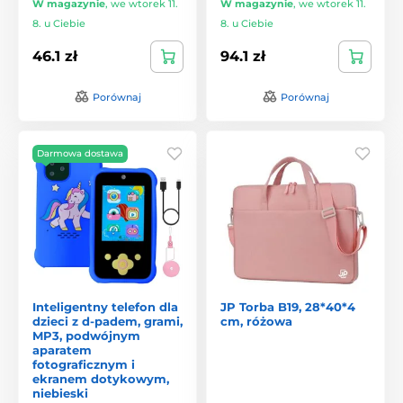
W magazynie
,
we wtorek 11.
W magazynie
,
we wtorek 11.
8. u Ciebie
8. u Ciebie
46.1 zł
94.1 zł
Porównaj
Porównaj
Darmowa dostawa
Inteligentny telefon dla
JP Torba B19, 28*40*4
dzieci z d-padem, grami,
cm, różowa
MP3, podwójnym
aparatem
fotograficznym i
ekranem dotykowym,
niebieski