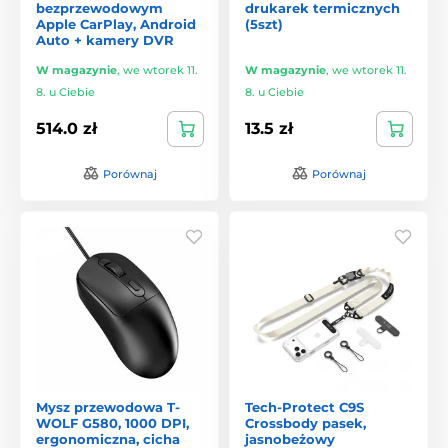
bezprzewodowym
drukarek termicznych
Apple CarPlay, Android
(5szt)
Auto + kamery DVR
W magazynie
,
we wtorek 11.
W magazynie
,
we wtorek 11.
8. u Ciebie
8. u Ciebie
514.0 zł
13.5 zł
Porównaj
Porównaj
Mysz przewodowa T-
Tech-Protect C9S
WOLF G580, 1000 DPI,
Crossbody pasek,
ergonomiczna, cicha
jasnobeżowy