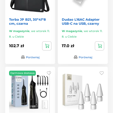
Torba JP B21, 30*41*8
Dudao L16AC Adapter
cm, czarna
USB-C na USB, czarny
W magazynie
,
we wtorek 11.
W magazynie
,
we wtorek 11.
8. u Ciebie
8. u Ciebie
102.7 zł
17.0 zł
Porównaj
Porównaj
Darmowa dostawa