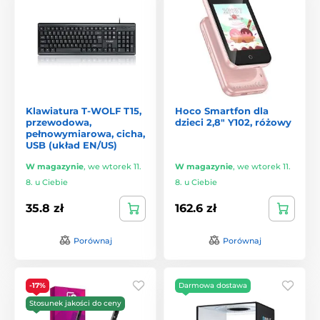
Klawiatura T-WOLF T15,
Hoco Smartfon dla
przewodowa,
dzieci 2,8" Y102, różowy
pełnowymiarowa, cicha,
USB (układ EN/US)
W magazynie
,
we wtorek 11.
W magazynie
,
we wtorek 11.
8. u Ciebie
8. u Ciebie
35.8 zł
162.6 zł
Porównaj
Porównaj
-17%
Darmowa dostawa
Stosunek jakości do ceny