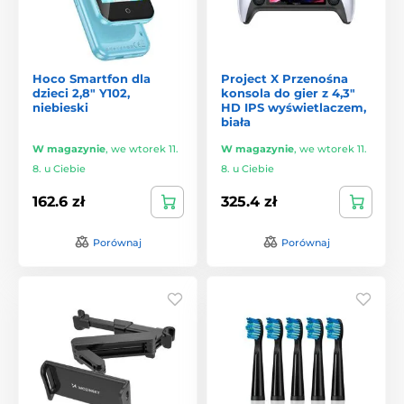
Hoco Smartfon dla
Project X Przenośna
dzieci 2,8" Y102,
konsola do gier z 4,3"
niebieski
HD IPS wyświetlaczem,
biała
W magazynie
,
we wtorek 11.
W magazynie
,
we wtorek 11.
8. u Ciebie
8. u Ciebie
162.6 zł
325.4 zł
Porównaj
Porównaj