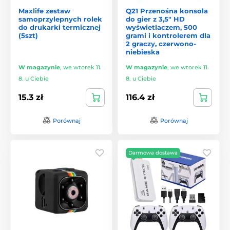
Maxlife zestaw
Q21 Przenośna konsola
samoprzylepnych rolek
do gier z 3,5" HD
do drukarki termicznej
wyświetlaczem, 500
(5szt)
grami i kontrolerem dla
2 graczy, czerwono-
niebieska
W magazynie
,
we wtorek 11.
W magazynie
,
we wtorek 11.
8. u Ciebie
8. u Ciebie
15.3 zł
116.4 zł
Porównaj
Porównaj
Darmowa dostawa