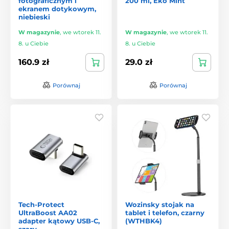
fotograficznym i
200 ml, Eko Mint
ekranem dotykowym,
niebieski
W magazynie
,
we wtorek 11.
W magazynie
,
we wtorek 11.
8. u Ciebie
8. u Ciebie
160.9 zł
29.0 zł
Porównaj
Porównaj
Tech-Protect
Wozinsky stojak na
UltraBoost AA02
tablet i telefon, czarny
adapter kątowy USB-C,
(WTHBK4)
szary