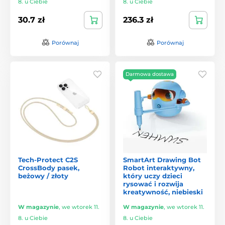
8. u Ciebie
8. u Ciebie
30.7 zł
236.3 zł
Porównaj
Porównaj
Darmowa dostawa
Tech-Protect C2S
SmartArt Drawing Bot
CrossBody pasek,
Robot interaktywny,
beżowy / złoty
który uczy dzieci
rysować i rozwija
kreatywność, niebieski
W magazynie
,
we wtorek 11.
W magazynie
,
we wtorek 11.
8. u Ciebie
8. u Ciebie