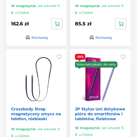
W magazynie
,
we wtorek 11.
W magazynie
,
we wtorek 11.
8. u Ciebie
8. u Ciebie
162.6 zł
85.5 zł
Porównaj
Porównaj
-10%
Stosunek jakości do ceny
Crossbody Strap
JP Stylus Uni dotykowe
magnetyczny smycz na
pióro do smartfonów i
telefon, niebieski
tabletów, fioletowe
W magazynie
,
we wtorek 11.
W magazynie
,
we wtorek 11.
8. u Ciebie
8. u Ciebie