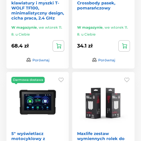
klawiatury i myszki T-
Crossbody pasek,
WOLF TF100,
pomarańczowy
minimalistyczny design,
cicha praca, 2.4 GHz
W magazynie
,
we wtorek 11.
W magazynie
,
we wtorek 11.
8. u Ciebie
8. u Ciebie
68.4 zł
34.1 zł
Porównaj
Porównaj
Darmowa dostawa
5" wyświetlacz
Maxlife zestaw
motocyklowy z
wymiennych rolek do