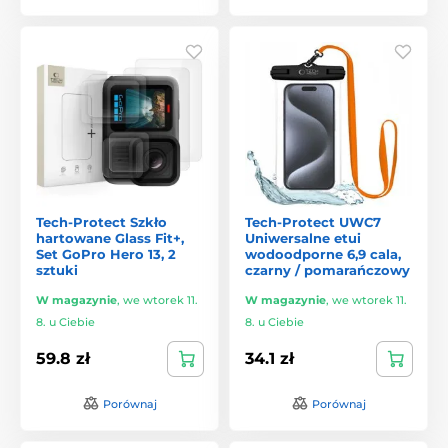
Tech-Protect Szkło
Tech-Protect UWC7
hartowane Glass Fit+,
Uniwersalne etui
Set GoPro Hero 13, 2
wodoodporne 6,9 cala,
sztuki
czarny / pomarańczowy
W magazynie
,
we wtorek 11.
W magazynie
,
we wtorek 11.
8. u Ciebie
8. u Ciebie
59.8 zł
34.1 zł
Porównaj
Porównaj