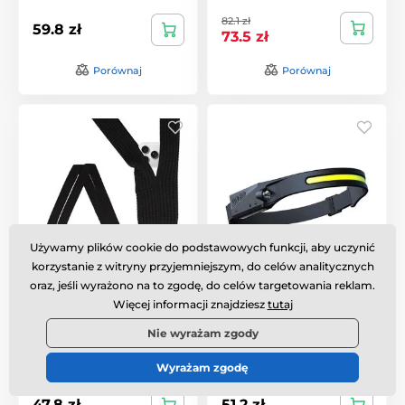
82.1 zł
59.8 zł
73.5 zł
Porównaj
Porównaj
Używamy plików cookie do podstawowych funkcji, aby uczynić
korzystanie z witryny przyjemniejszym, do celów analitycznych
Pasek z kieszonką,
Czołówka LED
oraz, jeśli wyrażono na to zgodę, do celów targetowania reklam.
czarny
WLCHL03 z czujnikiem
Więcej informacji znajdziesz
tutaj
ruchu, IPX4, USB-C, 1200
mAh, czarna
Nie wyrażam zgody
W magazynie
,
we wtorek 11.
W magazynie
,
we wtorek 11.
Wyrażam zgodę
8. u Ciebie
8. u Ciebie
47.8 zł
51.2 zł