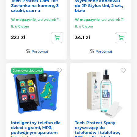
Tech-Protect Cam Fit+
Wymienne końcówki
Zasłonka na kamerę, 3
do JP Stylus Uni, 2 szt.,
sztuki, czarna
białe
W magazynie
,
we wtorek 11.
W magazynie
,
we wtorek 11.
8. u Ciebie
8. u Ciebie
22.1 zł
34.1 zł
Porównaj
Porównaj
Darmowa dostawa
Inteligentny telefon dla
Tech-Protect Spray
dzieci z grami, MP3,
czyszczący do
podwójnym aparatem
telefonów i tabletów,