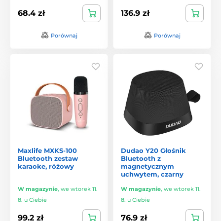
68.4 zł
136.9 zł
Porównaj
Porównaj
Maxlife MXKS-100
Dudao Y20 Głośnik
Bluetooth zestaw
Bluetooth z
karaoke, różowy
magnetycznym
uchwytem, czarny
W magazynie
,
we wtorek 11.
W magazynie
,
we wtorek 11.
8. u Ciebie
8. u Ciebie
99.2 zł
76.9 zł