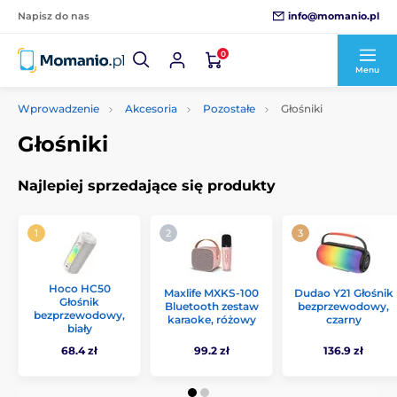
info@momanio.pl
Napisz do nas
0
Menu
Wprowadzenie
Akcesoria
Pozostałe
Głośniki
Głośniki
Najlepiej sprzedające się produkty
Hoco HC50
Maxlife MXKS-100
Dudao Y21 Głośnik
Głośnik
Bluetooth zestaw
bezprzewodowy,
bezprzewodowy,
karaoke, różowy
czarny
biały
68.4 zł
99.2 zł
136.9 zł