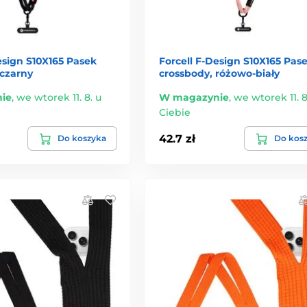
esign S10X165 Pasek
Forcell F-Design S10X165 Pas
 czarny
crossbody, różowo-biały
ie
,
we wtorek 11. 8. u
W magazynie
,
we wtorek 11. 8
Ciebie
42.7 zł
Do koszyka
Do kos