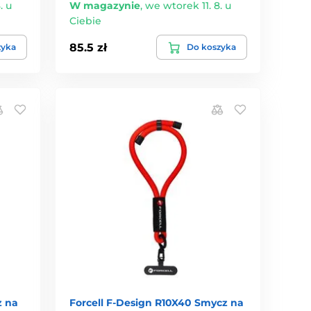
. u
W magazynie
,
we wtorek 11. 8. u
Ciebie
85.5 zł
zyka
Do koszyka
z na
Forcell F-Design R10X40 Smycz na