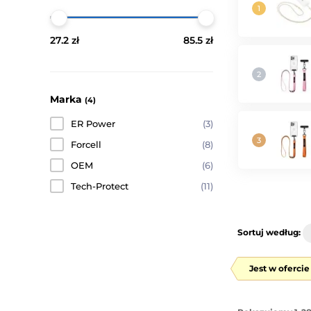
27.2 zł
85.5 zł
Marka
(4)
ER Power
(3)
Forcell
(8)
OEM
(6)
Tech-Protect
(11)
Sortuj według:
Jest w oferci