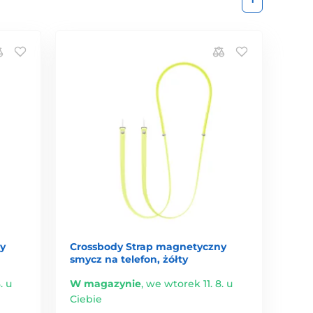
y
Crossbody Strap magnetyczny
smycz na telefon, żółty
. u
W magazynie
,
we wtorek 11. 8. u
Ciebie