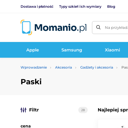
Dostawa i płatność
Typy szkieł i ich wymiary
Blog
Na przykład
Apple
Samsung
Xiaomi
Wprowadzenie
Akcesoria
Gadżety i akcesoria
Pas
Paski
Filtr
Najlepiej sp
28
cena