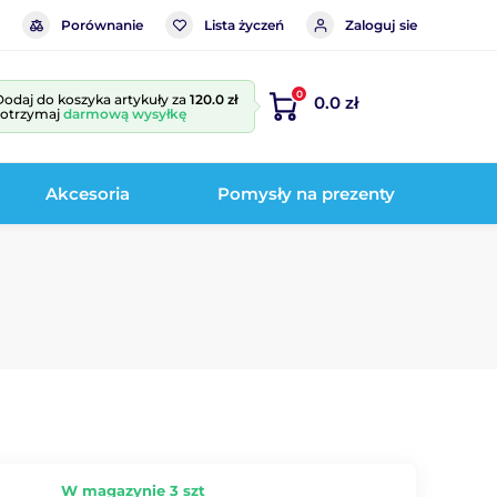
Porównanie
Lista życzeń
Zaloguj sie
0
Dodaj do koszyka artykuły za
120.0 zł
0.0 zł
i otrzymaj
darmową wysyłkę
Akcesoria
Pomysły na prezenty
W magazynie 3 szt