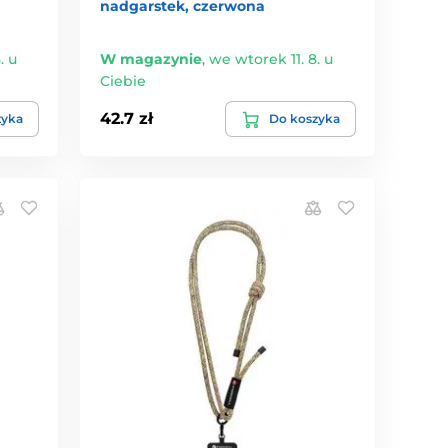
nadgarstek, czerwona
. u
W magazynie
,
we wtorek 11. 8. u
Ciebie
42.7 zł
zyka
Do koszyka