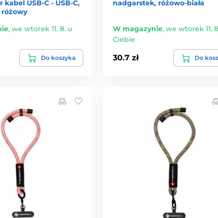
r kabel USB-C - USB-C,
nadgarstek, różowo-biała
 różowy
ie
,
we wtorek 11. 8. u
W magazynie
,
we wtorek 11. 8
Ciebie
30.7 zł
Do koszyka
Do kos