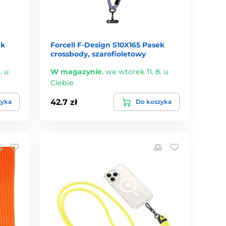
ek
Forcell F-Design S10X165 Pasek
crossbody, szarofioletowy
. u
W magazynie
,
we wtorek 11. 8. u
Ciebie
42.7 zł
zyka
Do koszyka