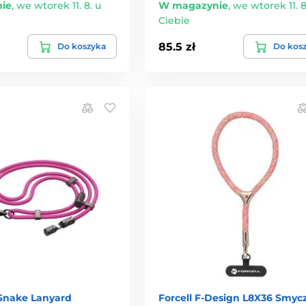
ie
,
we wtorek 11. 8. u
W magazynie
,
we wtorek 11. 8
Ciebie
85.5 zł
Do koszyka
Do kos
nake Lanyard
Forcell F-Design L8X36 Smyc