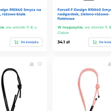
Design R10X40 Smycz na
Forcell F-Design R10X40 Smy
, różowo-biała
nadgarstek, zielono-różowo-
fioletowa
ie
,
we wtorek 11. 8. u
W magazynie
,
we wtorek 11. 8
Ciebie
34.1 zł
Do koszyka
Do kos