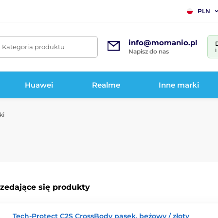
PLN
info@momanio.pl
. Kategoria produktu
Napisz do nas
Huawei
Realme
Inne marki
ki
rzedające się produkty
Tech-Protect C2S CrossBody pasek, beżowy / złoty