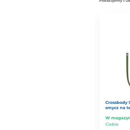
Pokazujemy 1-28
Crossbody 
smycz na te
W magazyn
Ciebie