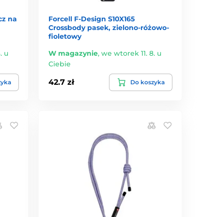
cz na
Forcell F-Design S10X165
Crossbody pasek, zielono-różowo-
fioletowy
. u
W magazynie
,
we wtorek 11. 8. u
Ciebie
42.7 zł
zyka
Do koszyka