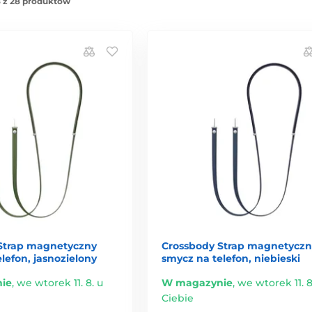
 z 28 produktów
Strap magnetyczny
Crossbody Strap magnetyczn
lefon, jasnozielony
smycz na telefon, niebieski
ie
,
we wtorek 11. 8. u
W magazynie
,
we wtorek 11. 8
Ciebie