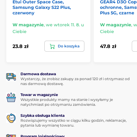
Etui Outer Space Case,
GEAR4 D3O Cop
Samsung Galaxy S22 Plus,
ochronne, Sams
czerwony
Plus 5G, czarne
W magazynie
,
we wtorek 11. 8. u
W magazynie
,
w
Ciebie
Ciebie
23.8 zł
47.8 zł
Do koszyka
Darmowa dostawa
Wystarczy, że zrobisz zakupy za ponad 120 zł i otrzymasz od
nas darmową dostawę.
Towar w magazynie
Wszystkie produkty mamy na stanie i wysyłamy je
natychmiast po otrzymaniu zamówienia.
Szybka obsługa klienta
Rozwiązujemy wszystko w ciągu kilku godzin, reklamacje,
pytania lub wymianę towaru.
Program lojalnościowy