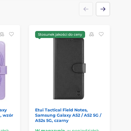
Stosunek jakości do ceny
P
axy
Etui Tactical Field Notes,
Et
G, wzór
Samsung Galaxy A52 / A52 5G /
Ga
A52s 5G, czarny
ałek
W magazynie
,
w poniedziałek
W 