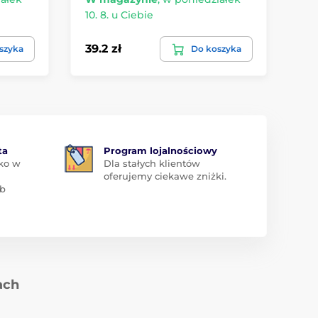
10. 8. u Ciebie
10.
39.2 zł
17.
szyka
Do koszyka
ta
Program lojalnościowy
ko w
Dla stałych klientów
oferujemy ciekawe zniżki.
ub
ach