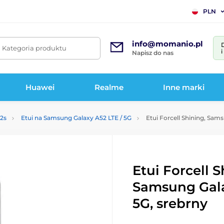
PLN
info@momanio.pl
. Kategoria produktu
Napisz do nas
Huawei
Realme
Inne marki
52s
Etui na Samsung Galaxy A52 LTE / 5G
Etui Forcell Shining, Sams
Etui Forcell S
Samsung Gala
5G, srebrny