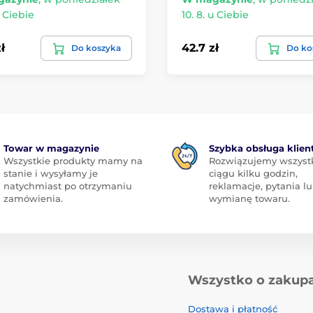
u Ciebie
10. 8. u Ciebie
ł
42.7 zł
Do koszyka
Do ko
Towar w magazynie
Szybka obsługa klien
Wszystkie produkty mamy na
Rozwiązujemy wszyst
stanie i wysyłamy je
ciągu kilku godzin,
natychmiast po otrzymaniu
reklamacje, pytania l
zamówienia.
wymianę towaru.
Wszystko o zakup
Dostawa i płatność