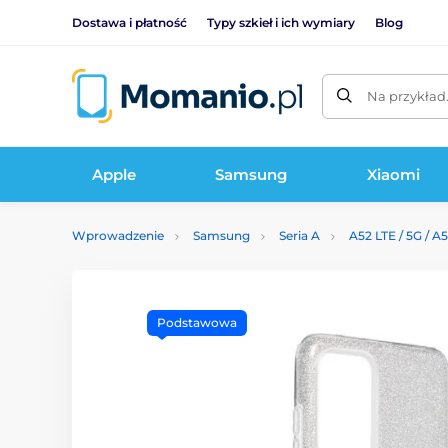
Dostawa i płatność
Typy szkieł i ich wymiary
Blog
Na przykład
Apple
Samsung
Xiaomi
Wprowadzenie
Samsung
Seria A
A52 LTE / 5G / A
Podstawowa