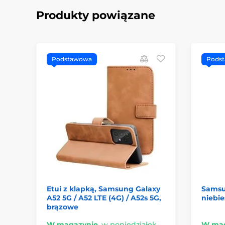
Produkty powiązane
Podstawowa
Pods
Etui z klapką, Samsung Galaxy
Samsu
A52 5G / A52 LTE (4G) / A52s 5G,
niebie
brązowe
W magazynie
,
w poniedziałek
W mag