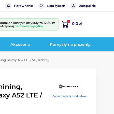
Porównanie
Lista życzeń
Zaloguj sie
0
Dodaj do koszyka artykuły za
120.0 zł
0.0 zł
i otrzymaj
darmową wysyłkę
Akcesoria
Pomysły na prezenty
ung Galaxy A52 LTE / 5G, srebrny
hining,
xy A52 LTE /
Zobacz więcej produktów ›