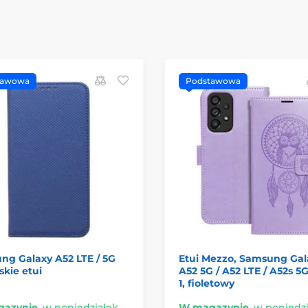
tawowa
Podstawowa
ng Galaxy A52 LTE / 5G
Etui Mezzo, Samsung Gal
skie etui
A52 5G / A52 LTE / A52s 5
1, fioletowy
azynie
,
w poniedziałek
W magazynie
,
w poniedzi