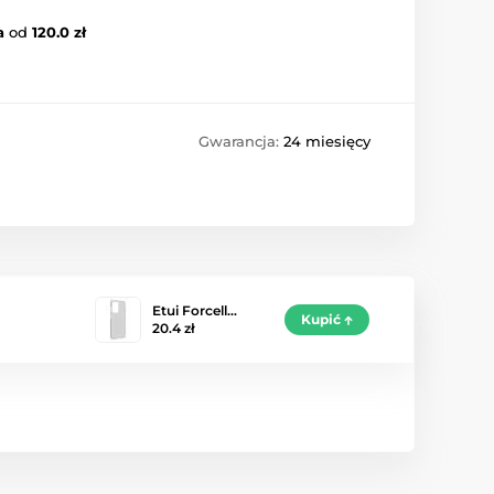
a
od
120.0 zł
Gwarancja:
24 miesięcy
Etui Forcell…
Kupić
20.4 zł