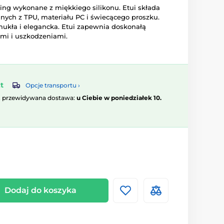
ining wykonane z miękkiego silikonu. Etui składa
nych z TPU, materiału PC i świecącego proszku.
smukła i elegancka. Etui zapewnia doskonałą
mi i uszkodzeniami.
t
Opcje transportu ›
, przewidywana dostawa:
u Ciebie w poniedziałek 10.
Dodaj do koszyka