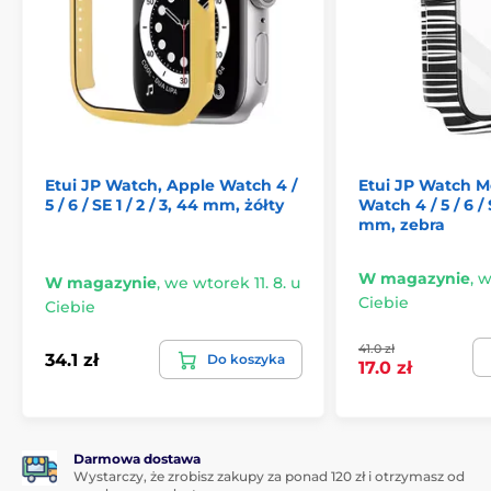
powodując ich uszkodzeń.
Zawartość opakowania:
1 x etui JP Watch
Nie czekaj i zapewnij swoim zegarkom to, co
najlepsze.
Dzięki etui JP Watch masz nie tylko styl, ale
i idealną ochronę, na jaką zasługują.
Etui JP Watch, Apple Watch 4 /
Etui JP Watch M
5 / 6 / SE 1 / 2 / 3, 44 mm, żółty
Watch 4 / 5 / 6 / S
mm, zebra
W magazynie
,
w
W magazynie
,
we wtorek 11. 8. u
Ciebie
Ciebie
41.0 zł
34.1 zł
Do koszyka
17.0 zł
Darmowa dostawa
Wystarczy, że zrobisz zakupy za ponad 120 zł i otrzymasz od