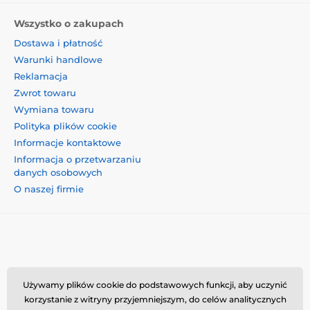
Wszystko o zakupach
Dostawa i płatność
Warunki handlowe
Reklamacja
Zwrot towaru
Wymiana towaru
Polityka plików cookie
Informacje kontaktowe
Informacja o przetwarzaniu
danych osobowych
O naszej firmie
Momanio s.r.o., Okružní 361/14, 74718, Píšť, Czechy,
Używamy plików cookie do podstawowych funkcji, aby uczynić
VAT: CZ09604707, info@momanio.pl
korzystanie z witryny przyjemniejszym, do celów analitycznych