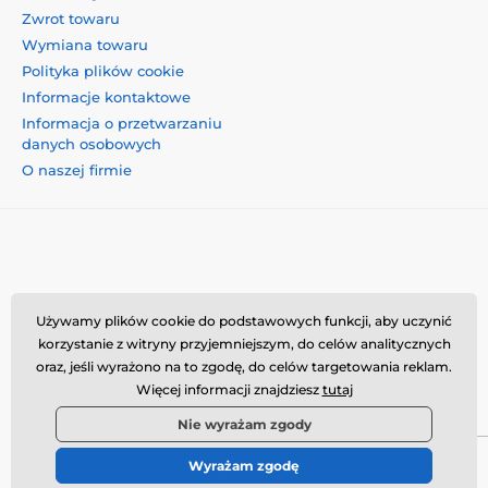
Zwrot towaru
Wymiana towaru
Polityka plików cookie
Informacje kontaktowe
Informacja o przetwarzaniu
danych osobowych
O naszej firmie
Momanio s.r.o., Okružní 361/14, 74718, Píšť, Czechy,
Używamy plików cookie do podstawowych funkcji, aby uczynić
VAT: CZ09604707, info@momanio.pl
korzystanie z witryny przyjemniejszym, do celów analitycznych
oraz, jeśli wyrażono na to zgodę, do celów targetowania reklam.
Więcej informacji znajdziesz
tutaj
Nie wyrażam zgody
Wyrażam zgodę
© 2026 www.momanio.pl ⦁ Utworzono e-sklep
SIMPLIA.cz