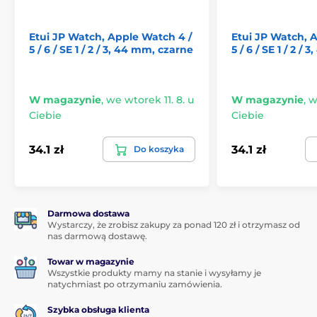
Nie czekaj i zapewnij swojemu zegarowi to, co
najlepsze.
Dzięki etui JP Watch masz nie tylko styl, ale
i doskonałą ochronę, na którą zasługuje.
Etui JP Watch, Apple Watch 4 /
Etui JP Watch, 
5 / 6 / SE 1 / 2 / 3, 44 mm, czarne
5 / 6 / SE 1 / 2 /
W magazynie
,
we wtorek 11. 8. u
W magazynie
,
w
Ciebie
Ciebie
34.1 zł
34.1 zł
Do koszyka
Darmowa dostawa
Wystarczy, że zrobisz zakupy za ponad 120 zł i otrzymasz od
nas darmową dostawę.
Towar w magazynie
Wszystkie produkty mamy na stanie i wysyłamy je
natychmiast po otrzymaniu zamówienia.
Szybka obsługa klienta