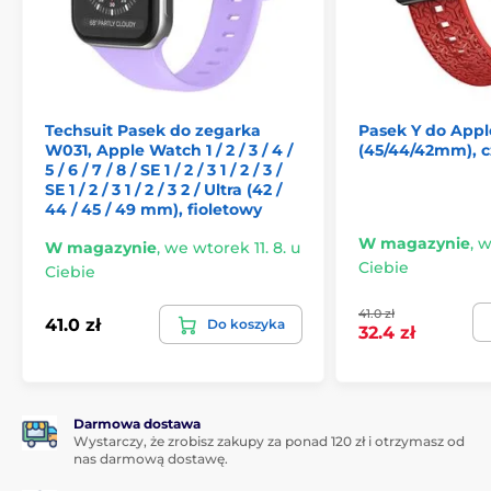
Zawartość opakowania:
1 x etui JP Watch
Nie czekaj i zapewnij swojemu zegarowi to, co
najlepsze.
Dzięki etui JP Watch masz nie tylko styl, ale
i doskonałą ochronę, na którą zasługuje.
Techsuit Pasek do zegarka
Pasek Y do Appl
W031, Apple Watch 1 / 2 / 3 / 4 /
(45/44/42mm), 
5 / 6 / 7 / 8 / SE 1 / 2 / 3 1 / 2 / 3 /
SE 1 / 2 / 3 1 / 2 / 3 2 / Ultra (42 /
44 / 45 / 49 mm), fioletowy
W magazynie
,
w
W magazynie
,
we wtorek 11. 8. u
Ciebie
Ciebie
41.0 zł
41.0 zł
Do koszyka
32.4 zł
Darmowa dostawa
Wystarczy, że zrobisz zakupy za ponad 120 zł i otrzymasz od
nas darmową dostawę.