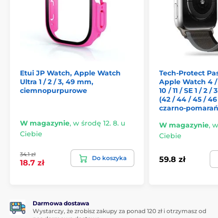
Zawartość opakowania:
1 x etui JP Watch
Nie czekaj i zapewnij swoim zegarkom to, co
najlepsze.
Dzięki etui JP Watch masz nie tylko styl, ale
i doskonałą ochronę, na którą zasługują.
Etui JP Watch, Apple Watch
Tech-Protect Pa
Ultra 1 / 2 / 3, 49 mm,
Apple Watch 4 / 5 
ciemnopurpurowe
10 / 11 / SE 1 / 2 / 3
(42 / 44 / 45 / 4
czarno-pomara
W magazynie
,
w środę 12. 8. u
W magazynie
,
w
Ciebie
Ciebie
34.1 zł
Do koszyka
59.8 zł
18.7 zł
Darmowa dostawa
Wystarczy, że zrobisz zakupy za ponad 120 zł i otrzymasz od