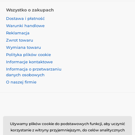
Wszystko o zakupach
Dostawa i płatność
Warunki handlowe
Reklamacja
Zwrot towaru
Wymiana towaru
Polityka plików cookie
Informacje kontaktowe
Informacja o przetwarzaniu
danych osobowych
O naszej firmie
Momanio s.r.o., Okružní 361/14, 74718, Píšť, Czechy,
Używamy plików cookie do podstawowych funkcji, aby uczynić
VAT: CZ09604707, info@momanio.pl
korzystanie z witryny przyjemniejszym, do celów analitycznych