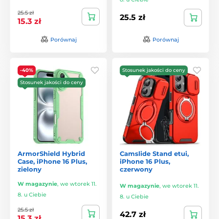
25.5 zł
25.5 zł
15.3 zł
Porównaj
Porównaj
-40%
Stosunek jakości do ceny
Stosunek jakości do ceny
ArmorShield Hybrid
Camslide Stand etui,
Case, iPhone 16 Plus,
iPhone 16 Plus,
zielony
czerwony
W magazynie
,
we wtorek 11.
W magazynie
,
we wtorek 11.
8. u Ciebie
8. u Ciebie
25.5 zł
42.7 zł
15.3 zł