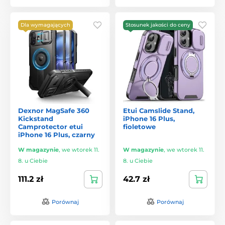
Dla wymagających
Stosunek jakości do ceny
Dexnor MagSafe 360
Etui Camslide Stand,
Kickstand
iPhone 16 Plus,
Camprotector etui
fioletowe
iPhone 16 Plus, czarny
W magazynie
,
we wtorek 11.
W magazynie
,
we wtorek 11.
8. u Ciebie
8. u Ciebie
111.2 zł
42.7 zł
Porównaj
Porównaj