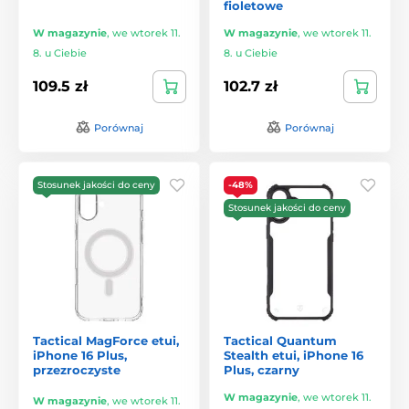
fioletowe
W magazynie
,
we wtorek 11.
W magazynie
,
we wtorek 11.
8. u Ciebie
8. u Ciebie
109.5 zł
102.7 zł
Porównaj
Porównaj
Stosunek jakości do ceny
-48%
Stosunek jakości do ceny
Tactical MagForce etui,
Tactical Quantum
iPhone 16 Plus,
Stealth etui, iPhone 16
przezroczyste
Plus, czarny
W magazynie
,
we wtorek 11.
W magazynie
,
we wtorek 11.