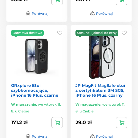
Porównaj
Porównaj
Darmowa dostawa
Stosunek jakości do ceny
GRxplore Etui
JP MagFit MagSafe etui
szybkomocujące,
z certyfikatem 3M SGS,
iPhone 16 Plus, czarne
iPhone 16 Plus, czarny
W magazynie
,
we wtorek 11.
W magazynie
,
we wtorek 11.
8. u Ciebie
8. u Ciebie
171.2 zł
29.0 zł
Porównaj
Porównaj