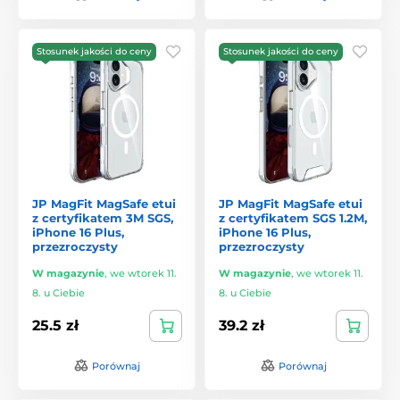
Stosunek jakości do ceny
Stosunek jakości do ceny
JP MagFit MagSafe etui
JP MagFit MagSafe etui
z certyfikatem 3M SGS,
z certyfikatem SGS 1.2M,
iPhone 16 Plus,
iPhone 16 Plus,
przezroczysty
przezroczysty
W magazynie
,
we wtorek 11.
W magazynie
,
we wtorek 11.
8. u Ciebie
8. u Ciebie
25.5 zł
39.2 zł
Porównaj
Porównaj