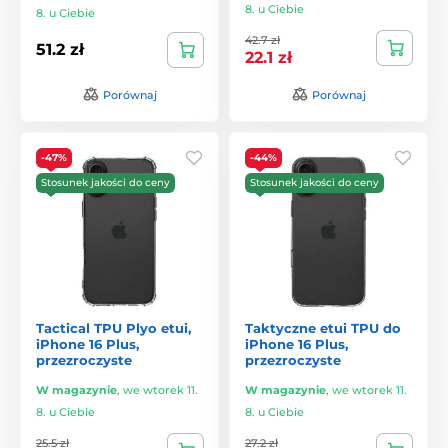
8. u Ciebie
8. u Ciebie
42.7 zł
51.2 zł
22.1 zł
Porównaj
Porównaj
-47%
-44%
Stosunek jakości do ceny
Stosunek jakości do ceny
Tactical TPU Plyo etui,
Taktyczne etui TPU do
iPhone 16 Plus,
iPhone 16 Plus,
przezroczyste
przezroczyste
W magazynie
,
we wtorek 11.
W magazynie
,
we wtorek 11.
8. u Ciebie
8. u Ciebie
25.5 zł
27.2 zł