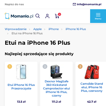
info@momanio.pl
Napisz do nas
0
Menu
Wprowadzenie
Apple
iPhone
iPhone 16 Plus
Etui na iPhone 16 Plus
Etui na iPhone 16 Plus
Najlepiej sprzedające się produkty
Dexnor MagSafe
Camslide Stand
Etui iPhone 16 Plus
360 Kickstand
etui, iPhone 16
Przezroczyste
Camprotector etui
Plus, czerwony
iPhone 16 Plus,
czarny
13.5 zł
111.2 zł
42.7 zł