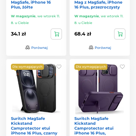
MagSafe, iPhone 16
Mag z MagSafe, iPhone
Plus, żółte
16 Plus, przezroczysty
W magazynie
,
we wtorek 11.
W magazynie
,
we wtorek 11.
8. u Ciebie
8. u Ciebie
34.1 zł
68.4 zł
Porównaj
Porównaj
Dla wymagających
Dla wymagających
Suritch MagSafe
Suritch MagSafe
Kickstand
Kickstand
Camprotector etui
Camprotector etui
iPhone 16 Plus, czarny
iPhone 16 Plus,