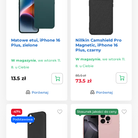
Matowe etui, iPhone 16
Nillkin Camshield Pro
Plus, zielone
Magnetic, iPhone 16
Plus, czarny
W magazynie
,
we wtorek 11.
W magazynie
,
we wtorek 11.
8. u Ciebie
8. u Ciebie
85.5 zł
13.5 zł
73.5 zł
Porównaj
Porównaj
-47%
Stosunek jakości do ceny
Podstawowa