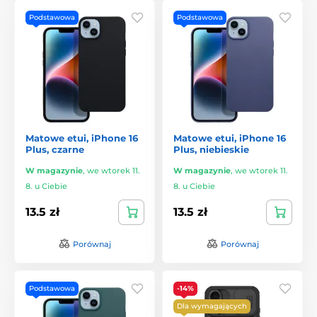
Podstawowa
Podstawowa
Matowe etui, iPhone 16
Matowe etui, iPhone 16
Plus, czarne
Plus, niebieskie
W magazynie
,
we wtorek 11.
W magazynie
,
we wtorek 11.
8. u Ciebie
8. u Ciebie
13.5 zł
13.5 zł
Porównaj
Porównaj
Podstawowa
-14%
Dla wymagających