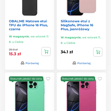
OBAL:ME Matowe etui
Silikonowe etui z
TPU do iPhone 16 Plus,
MagSafe, iPhone 16
czarne
Plus, jasnróżowy
W magazynie
,
we wtorek 11.
W magazynie
,
we wtorek 11.
8. u Ciebie
8. u Ciebie
29.0 zł
34.1 zł
15.3 zł
Porównaj
Porównaj
Stosunek jakości do ceny
Stosunek jakości do ceny