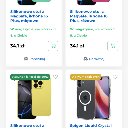
Silikonowe etui z
Silikonowe etui z
MagSafe, iPhone 16
MagSafe, iPhone 16
Plus, miętowe
Plus, różowe
W magazynie
,
we wtorek 11.
W magazynie
,
we wtorek 11.
8. u Ciebie
8. u Ciebie
34.1 zł
34.1 zł
Porównaj
Porównaj
Stosunek jakości do ceny
Dla wymagających
Silikonowe etui z
Spigen Liquid Crystal