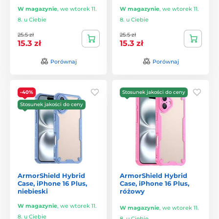
W magazynie
,
we wtorek 11.
W magazynie
,
we wtorek 11.
8. u Ciebie
8. u Ciebie
25.5 zł
25.5 zł
15.3 zł
15.3 zł
Porównaj
Porównaj
-40%
Stosunek jakości do ceny
Stosunek jakości do ceny
ArmorShield Hybrid
ArmorShield Hybrid
Case, iPhone 16 Plus,
Case, iPhone 16 Plus,
niebieski
różowy
W magazynie
,
we wtorek 11.
W magazynie
,
we wtorek 11.
8. u Ciebie
8. u Ciebie