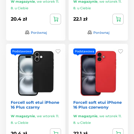
W magazynie
,
we wtorek 11.
W magazynie
,
we wtorek 11.
8. u Ciebie
8. u Ciebie
20.4 zł
22.1 zł
Porównaj
Porównaj
Podstawowa
Podstawowa
Forcell soft etui iPhone
Forcell soft etui iPhone
16 Plus czarny
16 Plus czerwony
W magazynie
,
we wtorek 11.
W magazynie
,
we wtorek 11.
8. u Ciebie
8. u Ciebie
20.4 zł
22.1 zł