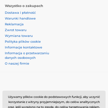
Wszystko o zakupach
Dostawa i płatność
Warunki handlowe
Reklamacja
Zwrot towaru
Wymiana towaru
Polityka plików cookie
Informacje kontaktowe
Informacja o przetwarzaniu
danych osobowych
O naszej firmie
Momanio s.r.o., Okružní 361/14, 74718, Píšť, Czechy,
Używamy plików cookie do podstawowych funkcji, aby uczynić
VAT: CZ09604707, info@momanio.pl
korzystanie z witryny przyjemniejszym, do celów analitycznych
oraz, jeśli wyrażono na to zgodę, do celów targetowania reklam.