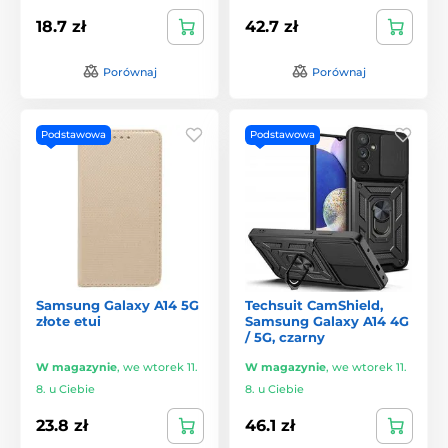
18.7 zł
42.7 zł
Porównaj
Porównaj
Podstawowa
Podstawowa
Samsung Galaxy A14 5G
Techsuit CamShield,
złote etui
Samsung Galaxy A14 4G
/ 5G, czarny
W magazynie
,
we wtorek 11.
W magazynie
,
we wtorek 11.
8. u Ciebie
8. u Ciebie
23.8 zł
46.1 zł