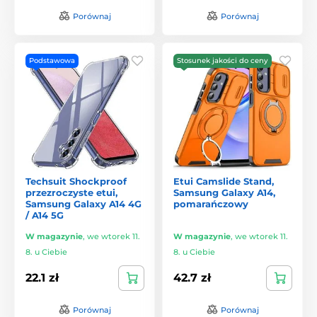
Porównaj
Porównaj
Podstawowa
Stosunek jakości do ceny
Techsuit Shockproof
Etui Camslide Stand,
przezroczyste etui,
Samsung Galaxy A14,
Samsung Galaxy A14 4G
pomarańczowy
/ A14 5G
W magazynie
,
we wtorek 11.
W magazynie
,
we wtorek 11.
8. u Ciebie
8. u Ciebie
22.1 zł
42.7 zł
Porównaj
Porównaj