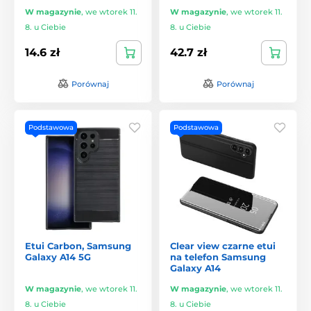
W magazynie
,
we wtorek 11.
W magazynie
,
we wtorek 11.
8. u Ciebie
8. u Ciebie
14.6 zł
42.7 zł
Porównaj
Porównaj
Podstawowa
Podstawowa
Etui Carbon, Samsung
Clear view czarne etui
Galaxy A14 5G
na telefon Samsung
Galaxy A14
W magazynie
,
we wtorek 11.
W magazynie
,
we wtorek 11.
8. u Ciebie
8. u Ciebie