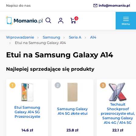
info@momanio.pl
Napisz do nas
0
Menu
Wprowadzenie
Samsung
Seria A
A14
Etui na Samsung Galaxy A14
Etui na Samsung Galaxy A14
Najlepiej sprzedające się produkty
Techsuit
Etui Samsung
Samsung Galaxy
Shockproof
Galaxy A14 5G
A14 5G złote etui
przezroczyste etui,
Przezroczyste
Samsung Galaxy
A14 4G / A14 5G
14.6 zł
23.8 zł
22.1 zł