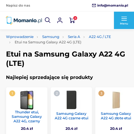
info@momanio.pl
Napisz do nas
0
Menu
Wprowadzenie
Samsung
Seria A
A22 4G / LTE
Etui na Samsung Galaxy A22 4G (LTE)
Etui na Samsung Galaxy A22 4G
(LTE)
Najlepiej sprzedające się produkty
Thunder etui,
Samsung Galaxy
Samsung Galaxy
Samsung Galaxy
A22 4G czarne etui
A22 4G złote etui
A22 4G, czarny
20.4 zł
20.4 zł
20.4 zł