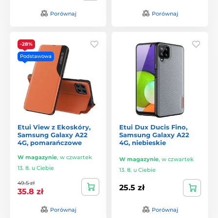
Porównaj
Porównaj
-28%
Podstawowa
Etui View z Ekoskóry,
Etui Dux Ducis Fino,
Samsung Galaxy A22
Samsung Galaxy A22
4G, pomarańczowe
4G, niebieskie
W magazynie
,
w czwartek
W magazynie
,
w czwartek
13. 8. u Ciebie
13. 8. u Ciebie
49.5 zł
25.5 zł
35.8 zł
Porównaj
Porównaj