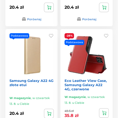
20.4 zł
20.4 zł
Porównaj
Porównaj
Podstawowa
-28%
Podstawowa
Samsung Galaxy A22 4G
Eco Leather View Case,
złote etui
Samsung Galaxy A22
4G, czerwone
W magazynie
,
w czwartek
W magazynie
,
w czwartek
13. 8. u Ciebie
13. 8. u Ciebie
49.5 zł
20.4 zł
35.8 zł