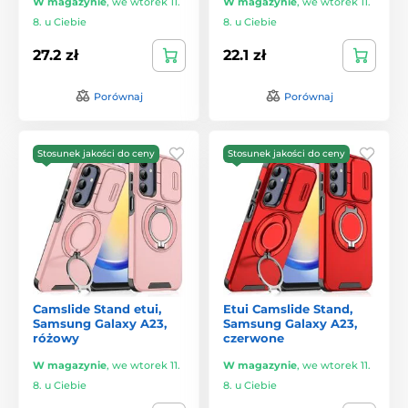
W magazynie
,
we wtorek 11.
W magazynie
,
we wtorek 11.
8. u Ciebie
8. u Ciebie
27.2 zł
22.1 zł
Porównaj
Porównaj
Stosunek jakości do ceny
Stosunek jakości do ceny
Camslide Stand etui,
Etui Camslide Stand,
Samsung Galaxy A23,
Samsung Galaxy A23,
różowy
czerwone
W magazynie
,
we wtorek 11.
W magazynie
,
we wtorek 11.
8. u Ciebie
8. u Ciebie