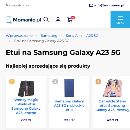
info@momanio.pl
Napisz do nas
0
Menu
Wprowadzenie
Samsung
Seria A
A23 5G
Etui na Samsung Galaxy A23 5G
Etui na Samsung Galaxy A23 5G
Najlepiej sprzedające się produkty
Wency Magic
Samsung Galaxy
Camslide Stand
Shield etui,
A23 5G niebieskie
etui, Samsung
Samsung Galaxy
etui
Galaxy A23, różowy
A23, czarne
27.2 zł
22.1 zł
42.7 zł