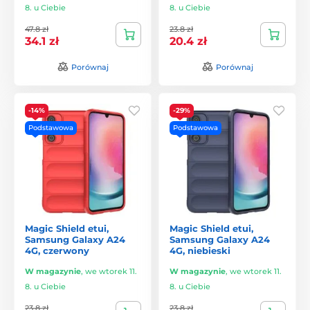
8. u Ciebie
8. u Ciebie
47.8 zł
23.8 zł
34.1 zł
20.4 zł
Porównaj
Porównaj
-14%
-29%
Podstawowa
Podstawowa
Magic Shield etui,
Magic Shield etui,
Samsung Galaxy A24
Samsung Galaxy A24
4G, czerwony
4G, niebieski
W magazynie
,
we wtorek 11.
W magazynie
,
we wtorek 11.
8. u Ciebie
8. u Ciebie
23.8 zł
23.8 zł