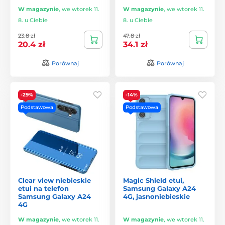
W magazynie
,
we wtorek 11.
W magazynie
,
we wtorek 11.
8. u Ciebie
8. u Ciebie
23.8 zł
47.8 zł
20.4 zł
34.1 zł
Porównaj
Porównaj
-29%
-14%
Podstawowa
Podstawowa
Clear view niebieskie
Magic Shield etui,
etui na telefon
Samsung Galaxy A24
Samsung Galaxy A24
4G, jasnoniebieskie
4G
W magazynie
,
we wtorek 11.
W magazynie
,
we wtorek 11.