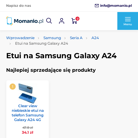
info@momanio.pl
Napisz do nas
0
Menu
Wprowadzenie
Samsung
Seria A
A24
Etui na Samsung Galaxy A24
Etui na Samsung Galaxy A24
Najlepiej sprzedające się produkty
Clear view
niebieskie etui na
telefon Samsung
Galaxy A24 4G
47.8 zł
34.1 zł