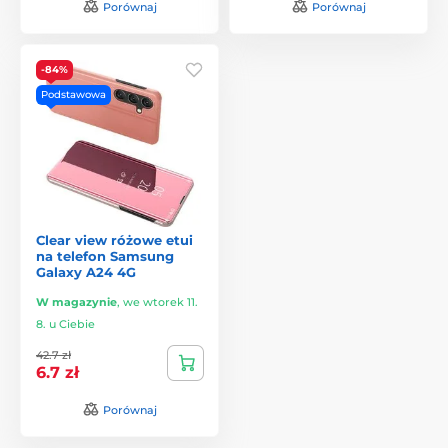
Porównaj
Porównaj
-84%
Podstawowa
Clear view różowe etui
na telefon Samsung
Galaxy A24 4G
W magazynie
,
we wtorek 11.
8. u Ciebie
42.7 zł
6.7 zł
Porównaj