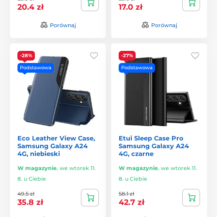
20.4 zł
17.0 zł
Porównaj
Porównaj
-28%
-27%
Podstawowa
Podstawowa
Eco Leather View Case,
Etui Sleep Case Pro
Samsung Galaxy A24
Samsung Galaxy A24
4G, niebieski
4G, czarne
W magazynie
,
we wtorek 11.
W magazynie
,
we wtorek 11.
8. u Ciebie
8. u Ciebie
49.5 zł
58.1 zł
35.8 zł
42.7 zł