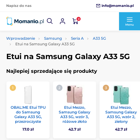
info@momanio.pl
Napisz do nas
0
Menu
Wprowadzenie
Samsung
Seria A
A33 5G
Etui na Samsung Galaxy A33 5G
Etui na Samsung Galaxy A33 5G
Najlepiej sprzedające się produkty
OBAL:ME Etui TPU
Etui Mezzo,
Etui Mezzo,
do Samsung
Samsung Galaxy
Samsung Galaxy
Galaxy A33 5G,
A33 5G, wzór 3,
A33 5G, wzór 2,
przezroczyste
różowe złoto
zielony
17.0 zł
42.7 zł
42.7 zł