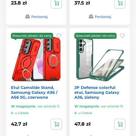
23.8 zł
37.5 zł
Porównaj
Porównaj
Stosunek jakości do ceny
Stosunek jakości do ceny
Etui Camslide Stand,
JP Defense colorful
Samsung Galaxy A36 /
etui, Samsung Galaxy
A56 5G, czerwone
A36, zielony
W magazynie
,
we wtorek 11.
W magazynie
,
we wtorek 11.
8. u Ciebie
8. u Ciebie
42.7 zł
47.8 zł