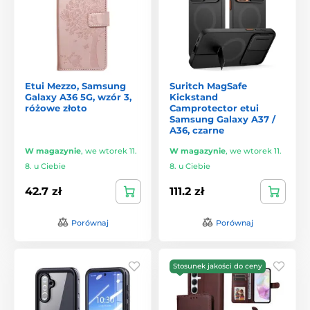
Etui Mezzo, Samsung
Suritch MagSafe
Galaxy A36 5G, wzór 3,
Kickstand
różowe złoto
Camprotector etui
Samsung Galaxy A37 /
A36, czarne
W magazynie
,
we wtorek 11.
W magazynie
,
we wtorek 11.
8. u Ciebie
8. u Ciebie
42.7 zł
111.2 zł
Porównaj
Porównaj
Stosunek jakości do ceny