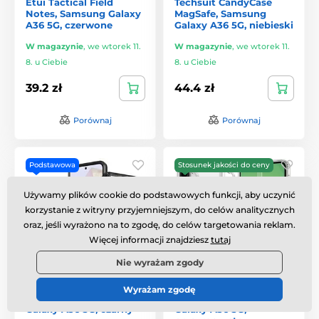
Etui Tactical Field
Techsuit CandyCase
Notes, Samsung Galaxy
MagSafe, Samsung
A36 5G, czerwone
Galaxy A36 5G, niebieski
W magazynie
,
we wtorek 11.
W magazynie
,
we wtorek 11.
8. u Ciebie
8. u Ciebie
39.2 zł
44.4 zł
Porównaj
Porównaj
Podstawowa
Stosunek jakości do ceny
Używamy plików cookie do podstawowych funkcji, aby uczynić
korzystanie z witryny przyjemniejszym, do celów analitycznych
oraz, jeśli wyrażono na to zgodę, do celów targetowania reklam.
Więcej informacji znajdziesz
tutaj
Nie wyrażam zgody
Techsuit CamVault
Tech-Protect Flexair
Wyrażam zgodę
MagSafe, Samsung
Hybrid, Samsung
Galaxy A36 5G, czarny
Galaxy A36 5G,