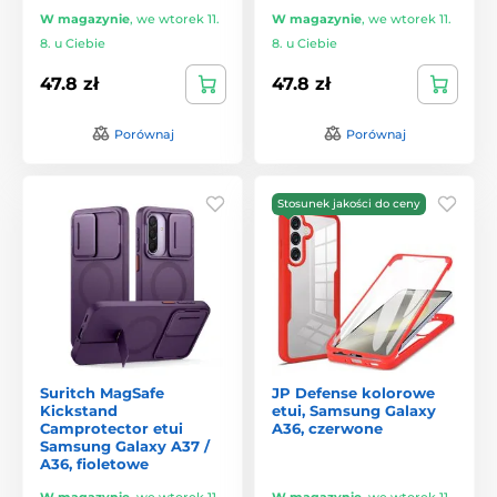
W magazynie
,
we wtorek 11.
W magazynie
,
we wtorek 11.
8. u Ciebie
8. u Ciebie
47.8 zł
47.8 zł
Porównaj
Porównaj
Stosunek jakości do ceny
Suritch MagSafe
JP Defense kolorowe
Kickstand
etui, Samsung Galaxy
Camprotector etui
A36, czerwone
Samsung Galaxy A37 /
A36, fioletowe
W magazynie
,
we wtorek 11.
W magazynie
,
we wtorek 11.