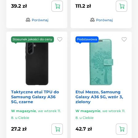
39.2 zł
111.2 zł
Porównaj
Porównaj
Stosunek jakości do ceny
Podstawowa
Taktyczne etui TPU do
Etui Mezzo, Samsung
Samsung Galaxy A36
Galaxy A36 5G, wzór 3,
5G, czarne
zielony
W magazynie
,
we wtorek 11.
W magazynie
,
we wtorek 11.
8. u Ciebie
8. u Ciebie
27.2 zł
42.7 zł