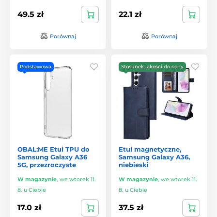
49.5 zł
22.1 zł
Porównaj
Porównaj
Podstawowa
Stosunek jakości do ceny
OBAL:ME Etui TPU do
Etui magnetyczne,
Samsung Galaxy A36
Samsung Galaxy A36,
5G, przezroczyste
niebieski
W magazynie
,
we wtorek 11.
W magazynie
,
we wtorek 11.
8. u Ciebie
8. u Ciebie
17.0 zł
37.5 zł