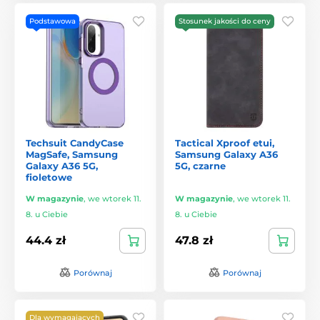
Podstawowa
Stosunek jakości do ceny
Techsuit CandyCase
Tactical Xproof etui,
MagSafe, Samsung
Samsung Galaxy A36
Galaxy A36 5G,
5G, czarne
fioletowe
W magazynie
,
we wtorek 11.
W magazynie
,
we wtorek 11.
8. u Ciebie
8. u Ciebie
44.4 zł
47.8 zł
Porównaj
Porównaj
Dla wymagających