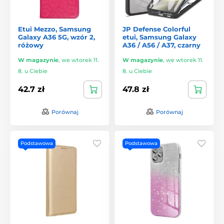
Etui Mezzo, Samsung
JP Defense Colorful
Galaxy A36 5G, wzór 2,
etui, Samsung Galaxy
różowy
A36 / A56 / A37, czarny
W magazynie
,
we wtorek 11.
W magazynie
,
we wtorek 11.
8. u Ciebie
8. u Ciebie
42.7 zł
47.8 zł
Porównaj
Porównaj
Podstawowa
Podstawowa