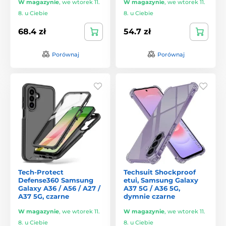
W magazynie
,
we wtorek 11.
W magazynie
,
we wtorek 11.
8. u Ciebie
8. u Ciebie
68.4 zł
54.7 zł
Porównaj
Porównaj
Tech-Protect
Techsuit Shockproof
Defense360 Samsung
etui, Samsung Galaxy
Galaxy A36 / A56 / A27 /
A37 5G / A36 5G,
A37 5G, czarne
dymnie czarne
W magazynie
,
we wtorek 11.
W magazynie
,
we wtorek 11.
8. u Ciebie
8. u Ciebie