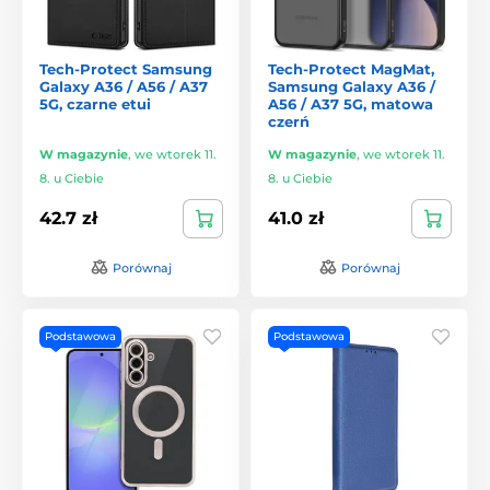
Tech-Protect Samsung
Tech-Protect MagMat,
Galaxy A36 / A56 / A37
Samsung Galaxy A36 /
5G, czarne etui
A56 / A37 5G, matowa
czerń
W magazynie
,
we wtorek 11.
W magazynie
,
we wtorek 11.
8. u Ciebie
8. u Ciebie
42.7 zł
41.0 zł
Porównaj
Porównaj
Podstawowa
Podstawowa