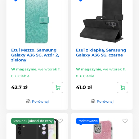
Etui Mezzo, Samsung
Etui z klapką, Samsung
Galaxy A36 5G, wzór 2,
Galaxy A36 5G, czarne
zielony
W magazynie
,
we wtorek 11.
W magazynie
,
we wtorek 11.
8. u Ciebie
8. u Ciebie
42.7 zł
41.0 zł
Porównaj
Porównaj
Stosunek jakości do ceny
Podstawowa