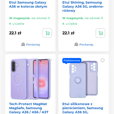
Etui Samsung Galaxy
Etui Shining, Samsung
A36 w kolorze złotym
Galaxy A36 5G, srebrno-
różowy
W magazynie
,
we wtorek 11.
W magazynie
,
we wtorek 11.
8. u Ciebie
8. u Ciebie
22.1 zł
22.1 zł
Porównaj
Porównaj
Podstawowa
Tech-Protect MagMat
Etui silikonowe z
MagSafe, Samsung
pierścieniem, Samsung
Galaxy A36 / A56 / A37
Galaxy A36 5G,