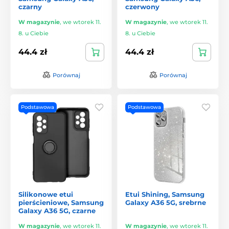
czarny
czerwony
W magazynie
,
we wtorek 11.
W magazynie
,
we wtorek 11.
8. u Ciebie
8. u Ciebie
44.4 zł
44.4 zł
Porównaj
Porównaj
Podstawowa
Podstawowa
Silikonowe etui
Etui Shining, Samsung
pierścieniowe, Samsung
Galaxy A36 5G, srebrne
Galaxy A36 5G, czarne
W magazynie
,
we wtorek 11.
W magazynie
,
we wtorek 11.