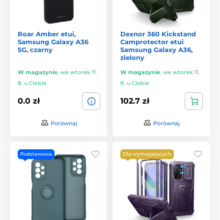
Roar Amber etui,
Dexnor 360 Kickstand
Samsung Galaxy A36
Camprotector etui
5G, czarny
Samsung Galaxy A36,
zielony
W magazynie
,
we wtorek 11.
W magazynie
,
we wtorek 11.
8. u Ciebie
8. u Ciebie
0.0 zł
102.7 zł
Porównaj
Porównaj
Podstawowa
Dla wymagających