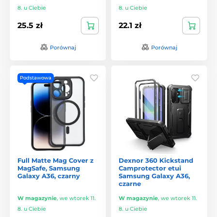
8. u Ciebie
8. u Ciebie
25.5 zł
22.1 zł
Porównaj
Porównaj
Podstawowa
Full Matte Mag Cover z
Dexnor 360 Kickstand
MagSafe, Samsung
Camprotector etui
Galaxy A36, czarny
Samsung Galaxy A36,
czarne
W magazynie
,
we wtorek 11.
W magazynie
,
we wtorek 11.
8. u Ciebie
8. u Ciebie