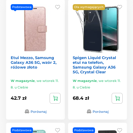
Podstawowa
Dla wymagających
Etui Mezzo, Samsung
Spigen Liquid Crystal
Galaxy A36 5G, wzór 2,
etui na telefon,
różowe złoto
Samsung Galaxy A36
5G, Crystal Clear
W magazynie
,
we wtorek 11.
W magazynie
,
we wtorek 11.
8. u Ciebie
8. u Ciebie
42.7 zł
68.4 zł
Porównaj
Porównaj
Podstawowa
Podstawowa