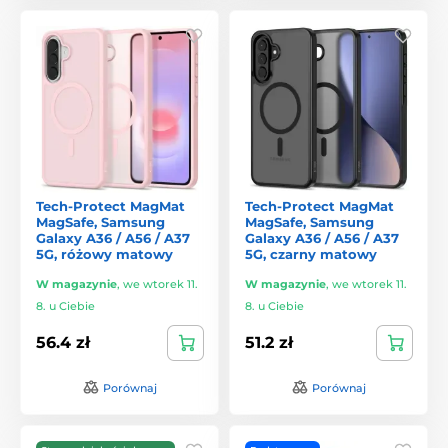
Tech-Protect MagMat
Tech-Protect MagMat
MagSafe, Samsung
MagSafe, Samsung
Galaxy A36 / A56 / A37
Galaxy A36 / A56 / A37
5G, różowy matowy
5G, czarny matowy
W magazynie
,
we wtorek 11.
W magazynie
,
we wtorek 11.
8. u Ciebie
8. u Ciebie
56.4 zł
51.2 zł
Porównaj
Porównaj