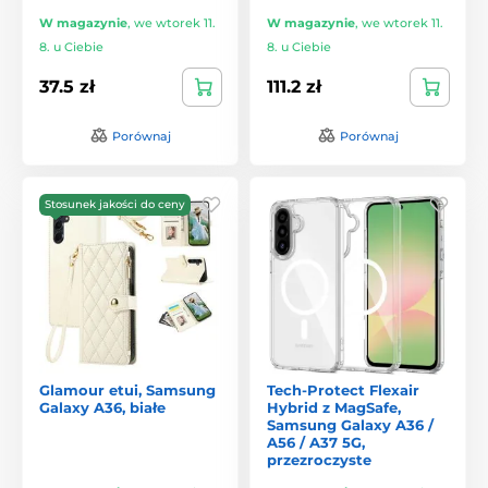
W magazynie
,
we wtorek 11.
W magazynie
,
we wtorek 11.
8. u Ciebie
8. u Ciebie
37.5 zł
111.2 zł
Porównaj
Porównaj
Stosunek jakości do ceny
Glamour etui, Samsung
Tech-Protect Flexair
Galaxy A36, białe
Hybrid z MagSafe,
Samsung Galaxy A36 /
A56 / A37 5G,
przezroczyste