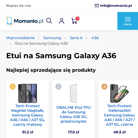
info@momanio.pl
Napisz do nas
0
Menu
Wprowadzenie
Samsung
Seria A
A36
Etui na Samsung Galaxy A36
Etui na Samsung Galaxy A36
Najlepiej sprzedające się produkty
Tech-Protect
Tech-Protect
OBAL:ME Etui TPU
MagMat MagSafe,
Defense360
do Samsung
Samsung Galaxy
Samsung Galaxy
Galaxy A36 5G,
A36 / A56 / A37 5G,
A36 / A56 / A27 /
przezroczyste
czarny matowy
A37 5G, czarne
51.2 zł
17.0 zł
49.5 zł