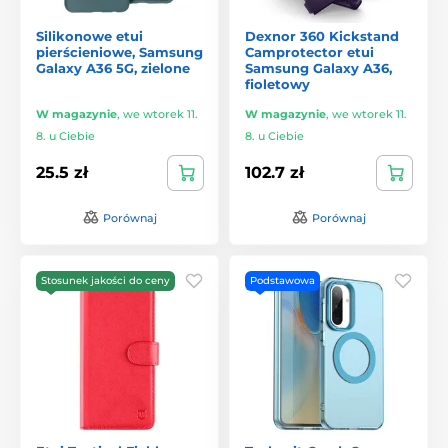
Silikonowe etui
Dexnor 360 Kickstand
pierścieniowe, Samsung
Camprotector etui
Galaxy A36 5G, zielone
Samsung Galaxy A36,
fioletowy
W magazynie
,
we wtorek 11.
W magazynie
,
we wtorek 11.
8. u Ciebie
8. u Ciebie
25.5 zł
102.7 zł
Porównaj
Porównaj
Stosunek jakości do ceny
Podstawowa