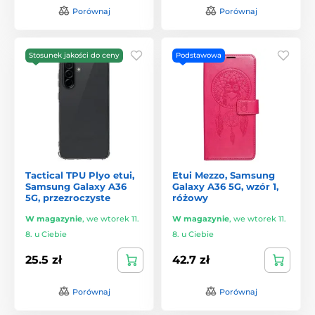
Porównaj
Porównaj
Stosunek jakości do ceny
Podstawowa
Tactical TPU Plyo etui,
Etui Mezzo, Samsung
Samsung Galaxy A36
Galaxy A36 5G, wzór 1,
5G, przezroczyste
różowy
W magazynie
,
we wtorek 11.
W magazynie
,
we wtorek 11.
8. u Ciebie
8. u Ciebie
25.5 zł
42.7 zł
Porównaj
Porównaj