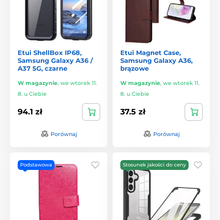
Etui ShellBox IP68,
Etui Magnet Case,
Samsung Galaxy A36 /
Samsung Galaxy A36,
A37 5G, czarne
brązowe
W magazynie
,
we wtorek 11.
W magazynie
,
we wtorek 11.
8. u Ciebie
8. u Ciebie
94.1 zł
37.5 zł
Porównaj
Porównaj
Podstawowa
Stosunek jakości do ceny