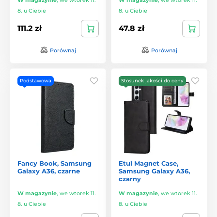
8. u Ciebie
8. u Ciebie
111.2 zł
47.8 zł
Porównaj
Porównaj
Podstawowa
Stosunek jakości do ceny
Fancy Book, Samsung
Etui Magnet Case,
Galaxy A36, czarne
Samsung Galaxy A36,
czarny
W magazynie
,
we wtorek 11.
W magazynie
,
we wtorek 11.
8. u Ciebie
8. u Ciebie