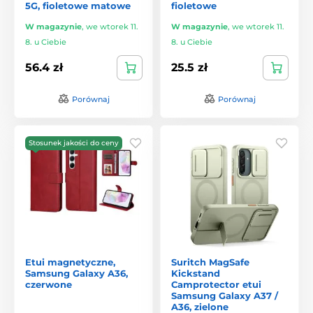
5G, fioletowe matowe
fioletowe
W magazynie
,
we wtorek 11.
W magazynie
,
we wtorek 11.
8. u Ciebie
8. u Ciebie
56.4 zł
25.5 zł
Porównaj
Porównaj
Stosunek jakości do ceny
Etui magnetyczne,
Suritch MagSafe
Samsung Galaxy A36,
Kickstand
czerwone
Camprotector etui
Samsung Galaxy A37 /
A36, zielone