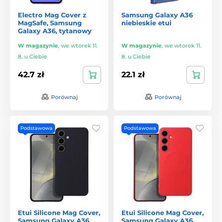
Electro Mag Cover z
Samsung Galaxy A36
MagSafe, Samsung
niebieskie etui
Galaxy A36, tytanowy
W magazynie
,
we wtorek 11.
W magazynie
,
we wtorek 11.
8. u Ciebie
8. u Ciebie
42.7 zł
22.1 zł
Porównaj
Porównaj
Podstawowa
Podstawowa
Etui Silicone Mag Cover,
Etui Silicone Mag Cover,
Samsung Galaxy A36,
Samsung Galaxy A36,