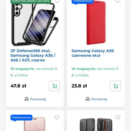
Stosunek jakości do ceny
Podstawowa
JP Defense360 etui,
Samsung Galaxy A36
Samsung Galaxy A36 /
czerwone etui
A56 / A37, czarne
W magazynie
,
we wtorek 11.
W magazynie
,
we wtorek 11.
8. u Ciebie
8. u Ciebie
47.8 zł
23.8 zł
Porównaj
Porównaj
Podstawowa