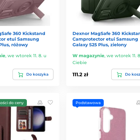
Safe 360 Kickstand
Dexnor MagSafe 360 Kicksta
or etui Samsung
Camprotector etui Samsung
Plus, różowy
Galaxy S25 Plus, zielony
ie
,
we wtorek 11. 8. u
W magazynie
,
we wtorek 11. 8
Ciebie
111.2 zł
Do koszyka
Do kos
kości do ceny
Podstawowa