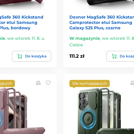
Safe 360 Kickstand
Dexnor MagSafe 360 Kicksta
or etui Samsung
Camprotector etui Samsung
 Plus, bordowy
Galaxy S25 Plus, czarne
ie
,
we wtorek 11. 8. u
W magazynie
,
we wtorek 11. 8
Ciebie
111.2 zł
Do koszyka
Do kos
jących
Dla wymagających