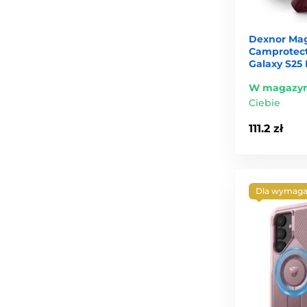
Dexnor Mag
Camprotect
Galaxy S25
W magazyn
Ciebie
111.2 zł
Dla wymaga