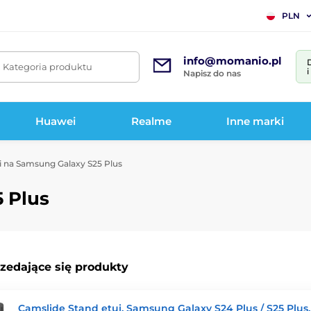
PLN
info@momanio.pl
. Kategoria produktu
Napisz do nas
Huawei
Realme
Inne marki
i na Samsung Galaxy S25 Plus
 Plus
rzedające się produkty
Camslide Stand etui, Samsung Galaxy S24 Plus / S25 Plus,