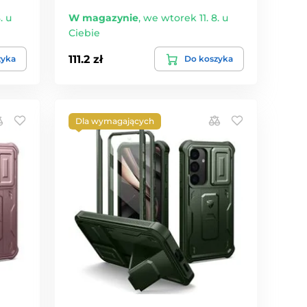
. u
W magazynie
,
we wtorek 11. 8. u
Ciebie
111.2 zł
zyka
Do koszyka
Dla wymagających