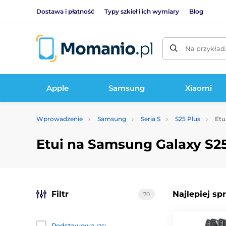
Dostawa i płatność
Typy szkieł i ich wymiary
Blog
Na przykład
Apple
Samsung
Xiaomi
Wprowadzenie
Samsung
Seria S
S25 Plus
Etu
Etui na Samsung Galaxy S25
Filtr
Najlepiej sp
70
Podstawowa