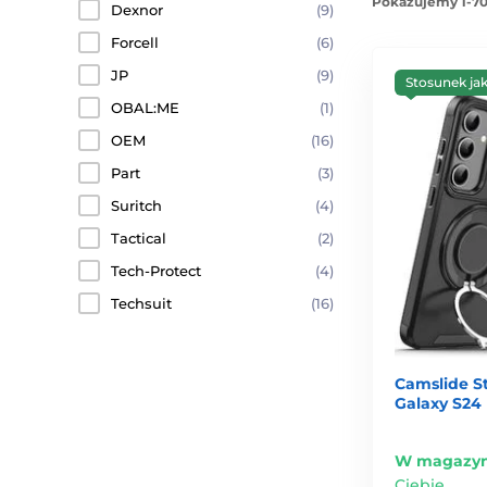
Pokazujemy 1-70
Dexnor
(9)
Forcell
(6)
JP
(9)
Stosunek ja
OBAL:ME
(1)
OEM
(16)
Part
(3)
Suritch
(4)
Tactical
(2)
Tech-Protect
(4)
Techsuit
(16)
Camslide S
Galaxy S24 
W magazyn
Ciebie