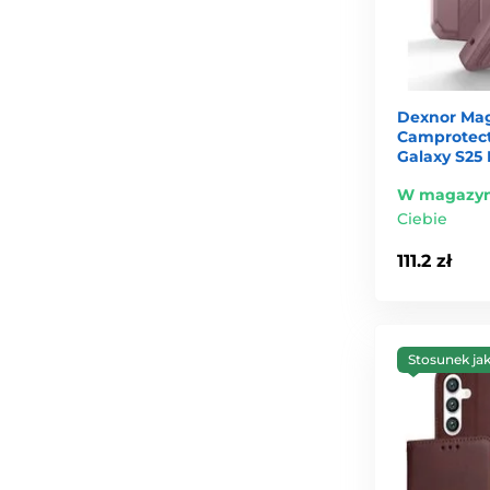
Dexnor Mag
Camprotect
Galaxy S25 
W magazyn
Ciebie
111.2 zł
Stosunek ja