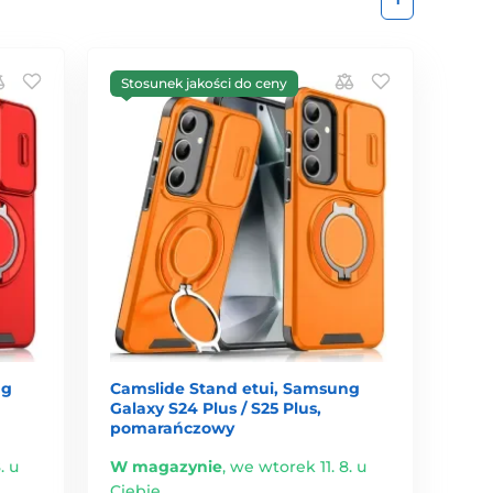
Stosunek jakości do ceny
ng
Camslide Stand etui, Samsung
Galaxy S24 Plus / S25 Plus,
pomarańczowy
. u
W magazynie
,
we wtorek 11. 8. u
Ciebie