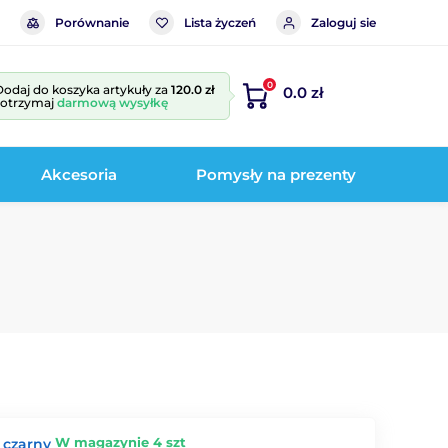
Porównanie
Lista życzeń
Zaloguj sie
0
Dodaj do koszyka artykuły za
120.0 zł
0.0 zł
i otrzymaj
darmową wysyłkę
Akcesoria
Pomysły na prezenty
W magazynie 4 szt
 czarny