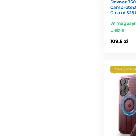
Dexnor 360
Camprotect
Galaxy S25 
W magazyn
Ciebie
109.5 zł
Dla wymaga