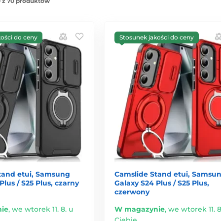
 z 70 produktów
kości do ceny
Stosunek jakości do ceny
tand etui, Samsung
Camslide Stand etui, Samsu
Plus / S25 Plus, czarny
Galaxy S24 Plus / S25 Plus,
czerwony
ie
,
we wtorek 11. 8. u
W magazynie
,
we wtorek 11. 8
Ciebie