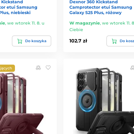
 Kickstand
Dexnor 360 Kickstand
or etui Samsung
Camprotector etui Samsung
Plus, niebieski
Galaxy S25 Plus, różowy
ie
,
we wtorek 11. 8. u
W magazynie
,
we wtorek 11. 8
Ciebie
102.7 zł
Do koszyka
Do kos
jących