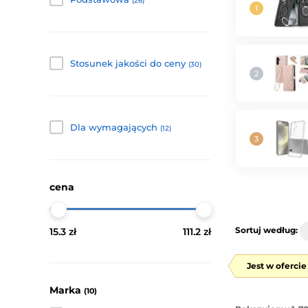
(26)
Stosunek jakości do ceny
(30)
Dla wymagających
(12)
cena
Sortuj według:
15.3 zł
111.2 zł
Jest w oferci
Marka
(10)