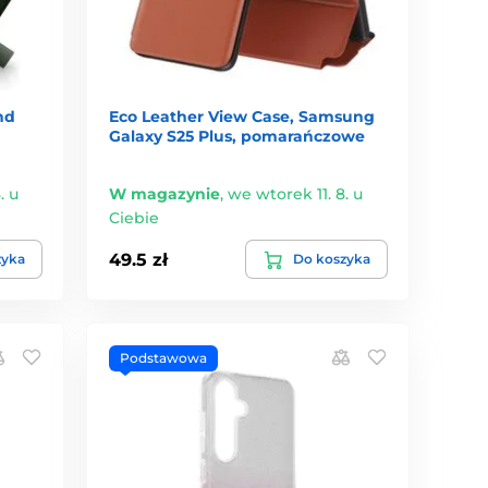
nd
Eco Leather View Case, Samsung
Galaxy S25 Plus, pomarańczowe
. u
W magazynie
,
we wtorek 11. 8. u
Ciebie
49.5 zł
zyka
Do koszyka
Podstawowa