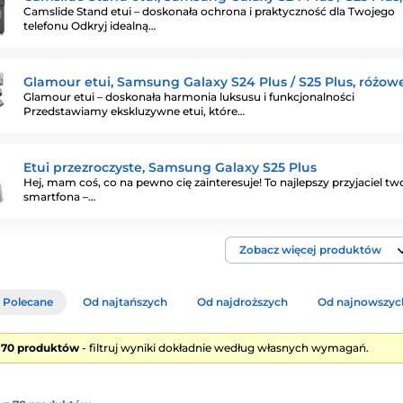
Camslide Stand etui – doskonała ochrona i praktyczność dla Twojego
telefonu Odkryj idealną…
Glamour etui, Samsung Galaxy S24 Plus / S25 Plus, różow
Glamour etui – doskonała harmonia luksusu i funkcjonalności
Przedstawiamy ekskluzywne etui, które…
Etui przezroczyste, Samsung Galaxy S25 Plus
Hej, mam coś, co na pewno cię zainteresuje! To najlepszy przyjaciel tw
smartfona –…
Zobacz więcej produktów
Polecane
Od najtańszych
Od najdroższych
Od najnowszyc
e 70 produktów
- filtruj wyniki dokładnie według własnych wymagań.