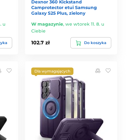
Dexnor 360 Kickstand
Camprotector etui Samsung
Galaxy S25 Plus, zielony
. u
W magazynie
,
we wtorek 11. 8. u
Ciebie
102.7 zł
zyka
Do koszyka
Dla wymagających