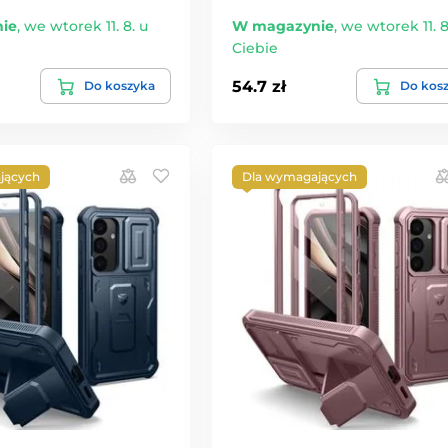
ie
,
we wtorek 11. 8. u
W magazynie
,
we wtorek 11. 8
Ciebie
54.7 zł
Do koszyka
Do kos
jących
Dla wymagających