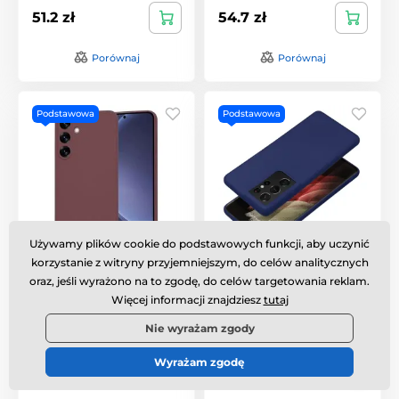
51.2 zł
54.7 zł
Porównaj
Porównaj
Podstawowa
Podstawowa
Używamy plików cookie do podstawowych funkcji, aby uczynić
korzystanie z witryny przyjemniejszym, do celów analitycznych
Techsuit SoftFlex etui,
Forcell soft etui
Samsung Galaxy S25
Samsung Galaxy S25
oraz, jeśli wyrażono na to zgodę, do celów targetowania reklam.
Plus, bordowy
Plus ciemnoniebieskie
Więcej informacji znajdziesz
tutaj
W magazynie
,
we wtorek 11.
W magazynie
,
we wtorek 11.
Nie wyrażam zgody
8. u Ciebie
8. u Ciebie
Wyrażam zgodę
23.8 zł
23.8 zł