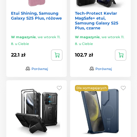
Etui Shining, Samsung
Tech-Protect Kevlar
Galaxy S25 Plus, różowe
MagSafe+ etui,
Samsung Galaxy S25
Plus, czarne
W magazynie
,
we wtorek 11.
W magazynie
,
we wtorek 11.
8. u Ciebie
8. u Ciebie
22.1 zł
102.7 zł
Porównaj
Porównaj
Dla wymagających