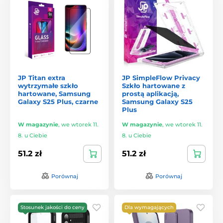
JP Titan extra
JP SimpleFlow Privacy
wytrzymałe szkło
Szkło hartowane z
hartowane, Samsung
prostą aplikacją,
Galaxy S25 Plus, czarne
Samsung Galaxy S25
Plus
W magazynie
,
we wtorek 11.
W magazynie
,
we wtorek 11.
8. u Ciebie
8. u Ciebie
51.2 zł
51.2 zł
Porównaj
Porównaj
Stosunek jakości do ceny
Dla wymagających