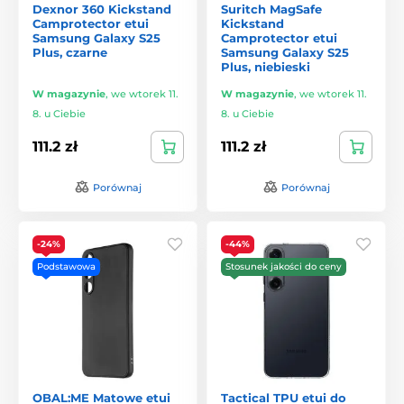
Dexnor 360 Kickstand
Suritch MagSafe
Camprotector etui
Kickstand
Samsung Galaxy S25
Camprotector etui
Plus, czarne
Samsung Galaxy S25
Plus, niebieski
W magazynie
,
we wtorek 11.
W magazynie
,
we wtorek 11.
8. u Ciebie
8. u Ciebie
111.2 zł
111.2 zł
Porównaj
Porównaj
-24%
-44%
Podstawowa
Stosunek jakości do ceny
OBAL:ME Matowe etui
Tactical TPU etui do