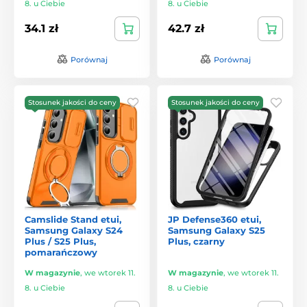
8. u Ciebie
8. u Ciebie
34.1 zł
42.7 zł
Porównaj
Porównaj
Stosunek jakości do ceny
Stosunek jakości do ceny
Camslide Stand etui,
JP Defense360 etui,
Samsung Galaxy S24
Samsung Galaxy S25
Plus / S25 Plus,
Plus, czarny
pomarańczowy
W magazynie
,
we wtorek 11.
W magazynie
,
we wtorek 11.
8. u Ciebie
8. u Ciebie