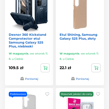
Dexnor 360 Kickstand
Etui Shining, Samsung
Camprotector etui
Galaxy S25 Plus, złoty
Samsung Galaxy S25
Plus, niebieski
W magazynie
,
we wtorek 11.
W magazynie
,
we wtorek 11.
8. u Ciebie
8. u Ciebie
109.5 zł
22.1 zł
Porównaj
Porównaj
Podstawowa
Stosunek jakości do ceny