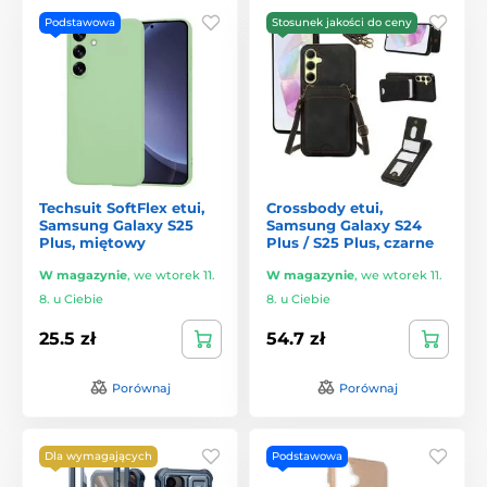
Podstawowa
Stosunek jakości do ceny
Techsuit SoftFlex etui,
Crossbody etui,
Samsung Galaxy S25
Samsung Galaxy S24
Plus, miętowy
Plus / S25 Plus, czarne
W magazynie
,
we wtorek 11.
W magazynie
,
we wtorek 11.
8. u Ciebie
8. u Ciebie
25.5 zł
54.7 zł
Porównaj
Porównaj
Dla wymagających
Podstawowa