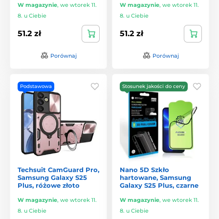
W magazynie
,
we wtorek 11.
W magazynie
,
we wtorek 11.
8. u Ciebie
8. u Ciebie
51.2 zł
51.2 zł
Porównaj
Porównaj
Podstawowa
Stosunek jakości do ceny
Techsuit CamGuard Pro,
Nano 5D Szkło
Samsung Galaxy S25
hartowane, Samsung
Plus, różowe złoto
Galaxy S25 Plus, czarne
W magazynie
,
we wtorek 11.
W magazynie
,
we wtorek 11.
8. u Ciebie
8. u Ciebie