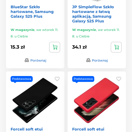
BlueStar Szkło
JP SimpleFlow Szkło
hartowane, Samsung
hartowane z łatwą
Galaxy S25 Plus
aplikacją, Samsung
Galaxy S25 Plus
W magazynie
,
we wtorek 11.
W magazynie
,
we wtorek 11.
8. u Ciebie
8. u Ciebie
15.3 zł
34.1 zł
Porównaj
Porównaj
Podstawowa
Podstawowa
Forcell soft etui
Forcell soft etui