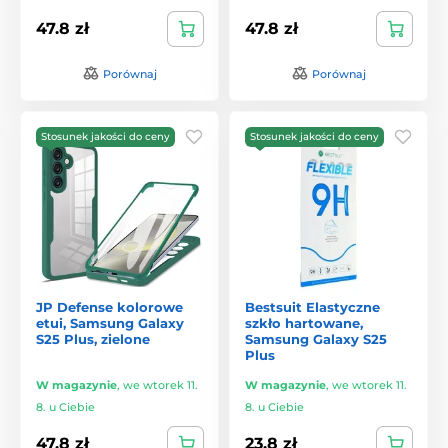
47.8 zł
47.8 zł
Porównaj
Porównaj
Stosunek jakości do ceny
Stosunek jakości do ceny
JP Defense kolorowe
Bestsuit Elastyczne
etui, Samsung Galaxy
szkło hartowane,
S25 Plus, zielone
Samsung Galaxy S25
Plus
W magazynie
,
we wtorek 11.
W magazynie
,
we wtorek 11.
8. u Ciebie
8. u Ciebie
47.8 zł
23.8 zł