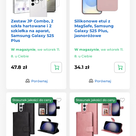
Zestaw JP Combo, 2
Silikonowe etui z
szkła hartowane i 2
MagSafe, Samsung
szkiełka na aparat,
Galaxy S25 Plus,
Samsung Galaxy S25
jasnoróżowe
Plus
W magazynie
,
we wtorek 11.
W magazynie
,
we wtorek 11.
8. u Ciebie
8. u Ciebie
47.8 zł
34.1 zł
Porównaj
Porównaj
Stosunek jakości do ceny
Stosunek jakości do ceny