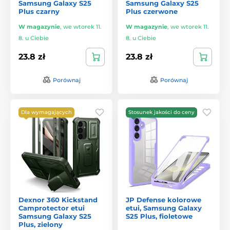
Samsung Galaxy S25
Samsung Galaxy S25
Plus czarny
Plus czerwone
W magazynie
,
we wtorek 11.
W magazynie
,
we wtorek 11.
8. u Ciebie
8. u Ciebie
23.8 zł
23.8 zł
Porównaj
Porównaj
Dla wymagających
Stosunek jakości do ceny
Dexnor 360 Kickstand
JP Defense kolorowe
Camprotector etui
etui, Samsung Galaxy
Samsung Galaxy S25
S25 Plus, fioletowe
Plus, zielony