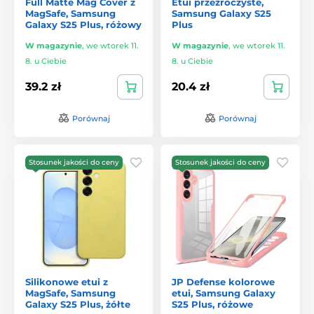
Full Matte Mag Cover z
Etui przezroczyste,
MagSafe, Samsung
Samsung Galaxy S25
Galaxy S25 Plus, różowy
Plus
W magazynie
,
we wtorek 11.
W magazynie
,
we wtorek 11.
8. u Ciebie
8. u Ciebie
39.2 zł
20.4 zł
Porównaj
Porównaj
Stosunek jakości do ceny
Stosunek jakości do ceny
Silikonowe etui z
JP Defense kolorowe
MagSafe, Samsung
etui, Samsung Galaxy
Galaxy S25 Plus, żółte
S25 Plus, różowe