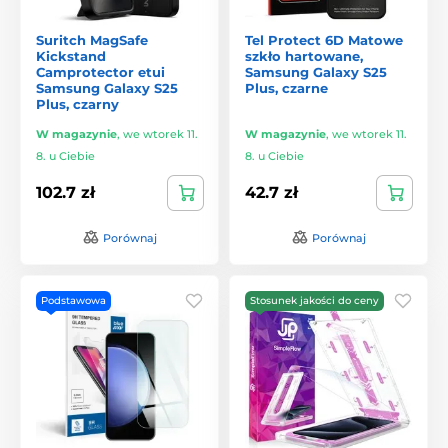
Suritch MagSafe
Tel Protect 6D Matowe
Kickstand
szkło hartowane,
Camprotector etui
Samsung Galaxy S25
Samsung Galaxy S25
Plus, czarne
Plus, czarny
W magazynie
,
we wtorek 11.
W magazynie
,
we wtorek 11.
8. u Ciebie
8. u Ciebie
102.7 zł
42.7 zł
Porównaj
Porównaj
Podstawowa
Stosunek jakości do ceny