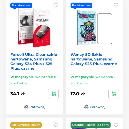
Podstawowa
Podstawowa
Forcell Ultra Clear szkło
Wency 5D Szkło
hartowane, Samsung
hartowane, Samsung
Galaxy S24 Plus / S25
Galaxy S25 Plus, czarne
Plus, czarne
W magazynie
,
we wtorek 11.
W magazynie
,
we wtorek 11.
8. u Ciebie
8. u Ciebie
34.1 zł
17.0 zł
Porównaj
Porównaj
Dla wymagających
Stosunek jakości do ceny