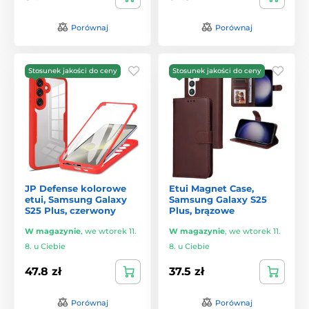
Porównaj
Porównaj
Stosunek jakości do ceny
Stosunek jakości do ceny
JP Defense kolorowe
Etui Magnet Case,
etui, Samsung Galaxy
Samsung Galaxy S25
S25 Plus, czerwony
Plus, brązowe
W magazynie
,
we wtorek 11.
W magazynie
,
we wtorek 11.
8. u Ciebie
8. u Ciebie
47.8 zł
37.5 zł
Porównaj
Porównaj