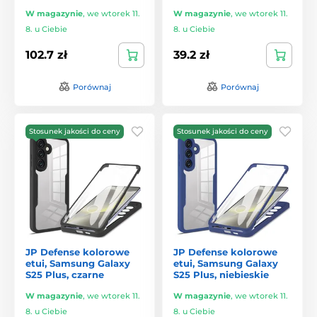
W magazynie
,
we wtorek 11.
W magazynie
,
we wtorek 11.
8. u Ciebie
8. u Ciebie
102.7 zł
39.2 zł
Porównaj
Porównaj
Stosunek jakości do ceny
Stosunek jakości do ceny
JP Defense kolorowe
JP Defense kolorowe
etui, Samsung Galaxy
etui, Samsung Galaxy
S25 Plus, czarne
S25 Plus, niebieskie
W magazynie
,
we wtorek 11.
W magazynie
,
we wtorek 11.
8. u Ciebie
8. u Ciebie