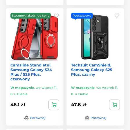
Stosunek jakości do ceny
Podstawowa
Camslide Stand etui,
Techsuit CamShield,
Samsung Galaxy S24
Samsung Galaxy S25
Plus / S25 Plus,
Plus, czarny
czerwony
W magazynie
,
we wtorek 11.
W magazynie
,
we wtorek 11.
8. u Ciebie
8. u Ciebie
46.1 zł
47.8 zł
Porównaj
Porównaj