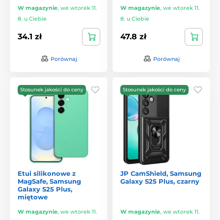
W magazynie
,
we wtorek 11.
W magazynie
,
we wtorek 11.
8. u Ciebie
8. u Ciebie
34.1 zł
47.8 zł
Porównaj
Porównaj
Stosunek jakości do ceny
Stosunek jakości do ceny
Etui silikonowe z
JP CamShield, Samsung
MagSafe, Samsung
Galaxy S25 Plus, czarny
Galaxy S25 Plus,
miętowe
W magazynie
,
we wtorek 11.
W magazynie
,
we wtorek 11.