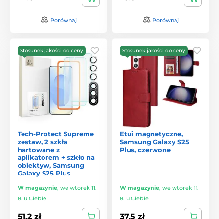
Porównaj
Porównaj
Stosunek jakości do ceny
Stosunek jakości do ceny
Tech-Protect Supreme
Etui magnetyczne,
zestaw, 2 szkła
Samsung Galaxy S25
hartowane z
Plus, czerwone
aplikatorem + szkło na
obiektyw, Samsung
Galaxy S25 Plus
W magazynie
,
we wtorek 11.
W magazynie
,
we wtorek 11.
8. u Ciebie
8. u Ciebie
51.2 zł
37.5 zł