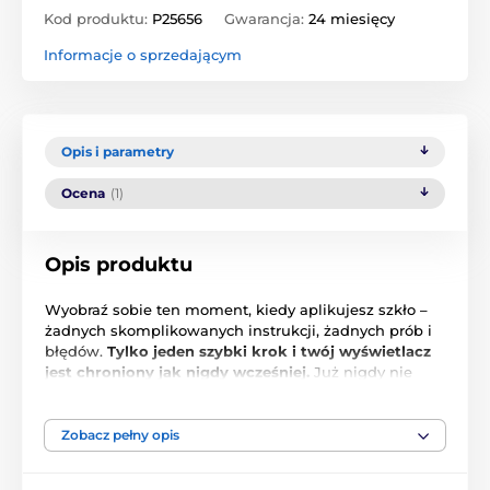
Kod produktu:
P25656
Gwarancja:
24 miesięcy
Informacje o sprzedającym
Opis i parametry
Ocena
(1)
Opis produktu
Wyobraź sobie ten moment, kiedy aplikujesz szkło –
żadnych skomplikowanych instrukcji, żadnych prób i
błędów.
Tylko jeden szybki krok i twój wyświetlacz
jest chroniony jak nigdy wcześniej.
Już nigdy nie
musisz się bać, że telefon wypadnie ci z ręki i skończy
z pająkiem na całym wyświetlaczu.
To szkło jest po
to, żeby twój telefon był tak samo piękny i
Zobacz pełny opis
funkcjonalny jak w dniu, kiedy go kupiłeś.