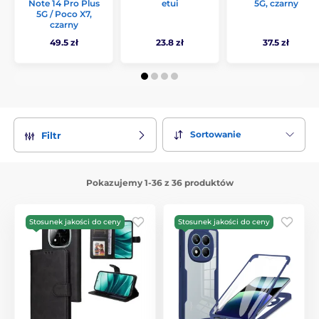
Note 14 Pro Plus
etui
5G, czarny
5G / Poco X7,
czarny
49.5 zł
23.8 zł
37.5 zł
Sortowanie
Filtr
Pokazujemy 1-36 z 36 produktów
Stosunek jakości do ceny
Stosunek jakości do ceny