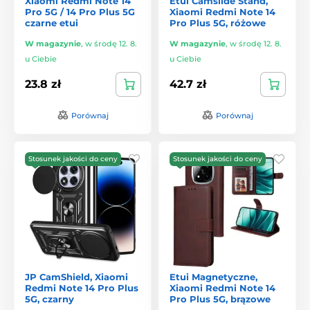
Xiaomi Redmi Note 14
Etui Camslide Stand,
Pro 5G / 14 Pro Plus 5G
Xiaomi Redmi Note 14
czarne etui
Pro Plus 5G, różowe
W magazynie
,
w środę 12. 8.
W magazynie
,
w środę 12. 8.
u Ciebie
u Ciebie
23.8 zł
42.7 zł
Porównaj
Porównaj
Stosunek jakości do ceny
Stosunek jakości do ceny
JP CamShield, Xiaomi
Etui Magnetyczne,
Redmi Note 14 Pro Plus
Xiaomi Redmi Note 14
5G, czarny
Pro Plus 5G, brązowe