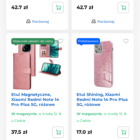
42.7 zł
42.7 zł
Porównaj
Porównaj
Stosunek jakości do ceny
Podstawowa
Etui Magnetyczne,
Etui Shining, Xiaomi
Xiaomi Redmi Note 14
Redmi Note 14 Pro Plus
Pro Plus 5G, różowe
5G, różowe
W magazynie
,
w środę 12. 8.
W magazynie
,
w środę 12. 8.
u Ciebie
u Ciebie
37.5 zł
17.0 zł