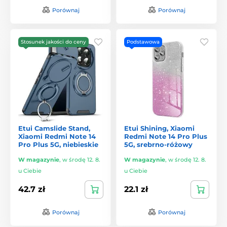
Porównaj
Porównaj
Stosunek jakości do ceny
Podstawowa
Etui Camslide Stand,
Etui Shining, Xiaomi
Xiaomi Redmi Note 14
Redmi Note 14 Pro Plus
Pro Plus 5G, niebieskie
5G, srebrno-różowy
W magazynie
,
w środę 12. 8.
W magazynie
,
w środę 12. 8.
u Ciebie
u Ciebie
42.7 zł
22.1 zł
Porównaj
Porównaj