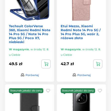
Techsuit ColorVerse
Etui Mezzo, Xiaomi
360, Xiaomi Redmi Note
Redmi Note 14 Pro 5G /
14 Pro 5G / Note 14 Pro
14 Pro Plus 5G, wzór 2,
Plus 5G / Poco X7,
różowe złoto
niebieski
W magazynie
,
w środę 12. 8.
W magazynie
,
w środę 12. 8.
u Ciebie
u Ciebie
49.5 zł
42.7 zł
Porównaj
Porównaj
Stosunek jakości do ceny
Stosunek jakości do ceny