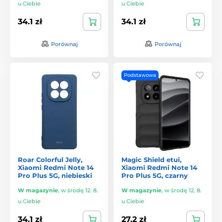
u Ciebie
u Ciebie
34.1 zł
34.1 zł
Porównaj
Porównaj
Podstawowa
Roar Colorful Jelly,
Magic Shield etui,
Xiaomi Redmi Note 14
Xiaomi Redmi Note 14
Pro Plus 5G, niebieski
Pro Plus 5G, czarny
W magazynie
,
w środę 12. 8.
W magazynie
,
w środę 12. 8.
u Ciebie
u Ciebie
34.1 zł
27.2 zł