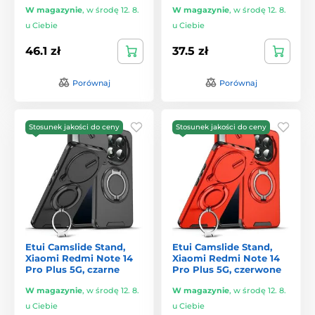
W magazynie
,
w środę 12. 8.
W magazynie
,
w środę 12. 8.
u Ciebie
u Ciebie
46.1 zł
37.5 zł
Porównaj
Porównaj
Stosunek jakości do ceny
Stosunek jakości do ceny
Etui Camslide Stand,
Etui Camslide Stand,
Xiaomi Redmi Note 14
Xiaomi Redmi Note 14
Pro Plus 5G, czarne
Pro Plus 5G, czerwone
W magazynie
,
w środę 12. 8.
W magazynie
,
w środę 12. 8.
u Ciebie
u Ciebie