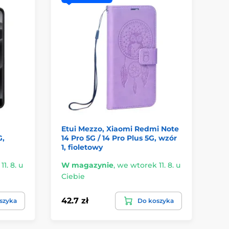
Etui Mezzo, Xiaomi Redmi Note
Et
G,
14 Pro 5G / 14 Pro Plus 5G, wzór
No
1, fioletowy
1. 8. u
W magazynie
,
we wtorek 11. 8. u
W 
Ciebie
Ci
42.7 zł
17.
szyka
Do koszyka