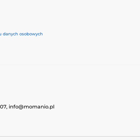
iu danych osobowych
4707, info@momanio.pl