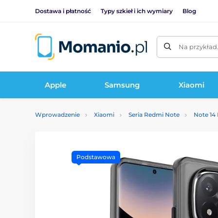
Dostawa i płatność
Typy szkieł i ich wymiary
Blog
Na przykład
Apple
Samsung
Xiaomi
Wprowadzenie
Xiaomi
Seria Redmi Note
Note 14 
Podstawowa