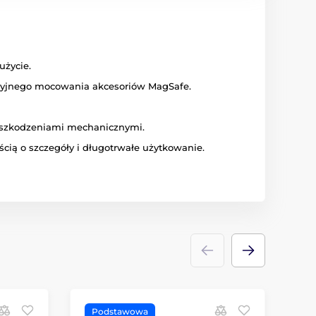
użycie.
zyjnego mocowania akcesoriów MagSafe.
 uszkodzeniami mechanicznymi.
cią o szczegóły i długotrwałe użytkowanie.
Podstawowa
P