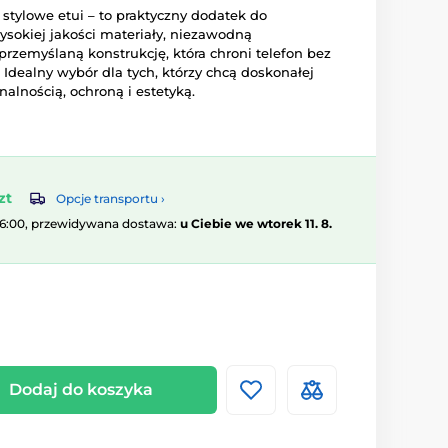
 stylowe etui – to praktyczny dodatek do
ysokiej jakości materiały, niezawodną
rzemyślaną konstrukcję, która chroni telefon bez
 Idealny wybór dla tych, którzy chcą doskonałej
lnością, ochroną i estetyką.
zt
Opcje transportu ›
16:00, przewidywana dostawa:
u Ciebie we wtorek 11. 8.
Dodaj do koszyka