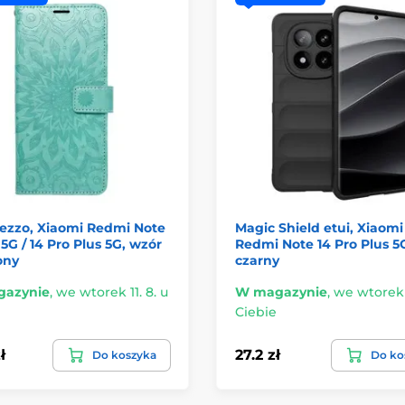
Mezzo, Xiaomi Redmi Note
Magic Shield etui, Xiaomi
 5G / 14 Pro Plus 5G, wzór
Redmi Note 14 Pro Plus 5
lony
czarny
azynie
,
we wtorek 11. 8. u
W magazynie
,
we wtorek 1
Ciebie
ł
27.2 zł
Do koszyka
Do ko