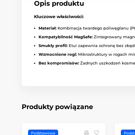
Opis produktu
Kluczowe właściwości:
Materiał:
Kombinacja twardego poliwęglanu (PC)
Kompatybilność MagSafe:
Zintegrowany magne
Smukły profil:
Etui zapewnia ochronę bez zbędn
Wzmocnione rogi:
Mikrostruktury w rogach mi
Bez kompromisów:
Żadnych uszkodzeń kosmetyc
Produkty powiązane
Podstawowa
Pods