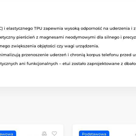
 i elastycznego TPU zapewnia wysoką odporność na uderzenia i z
tyczny pierścień z magnesami neodymowymi dla silnego i precy
ego zwiększenia objętości czy wagi urządzenia.
nimalizują przenoszenie uderzeń i chronią korpus telefonu przed
znych ani funkcjonalnych – etui zostało zaprojektowane z dbałoś
tawowa
Podstawowa