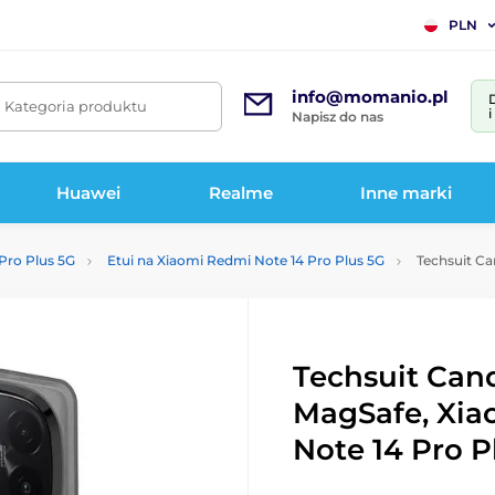
PLN
info@momanio.pl
. Kategoria produktu
Napisz do nas
Huawei
Realme
Inne marki
Pro Plus 5G
Etui na Xiaomi Redmi Note 14 Pro Plus 5G
Techsuit Ca
Techsuit Can
MagSafe, Xia
Note 14 Pro P