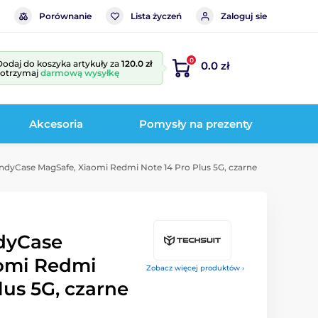
Porównanie
Lista życzeń
Zaloguj sie
0
Dodaj do koszyka artykuły za
120.0 zł
0.0 zł
i otrzymaj
darmową wysyłkę
Akcesoria
Pomysły na prezenty
ndyCase MagSafe, Xiaomi Redmi Note 14 Pro Plus 5G, czarne
dyCase
omi Redmi
Zobacz więcej produktów ›
lus 5G, czarne