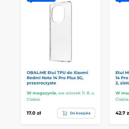
OBAL:ME Etui TPU do Xiaomi
Etui 
Redmi Note 14 Pro Plus 5G,
14 Pro
przezroczyste
2, zie
W magazynie
,
we wtorek 11. 8. u
W mag
Ciebie
Ciebie
17.0 zł
42.7 z
Do koszyka