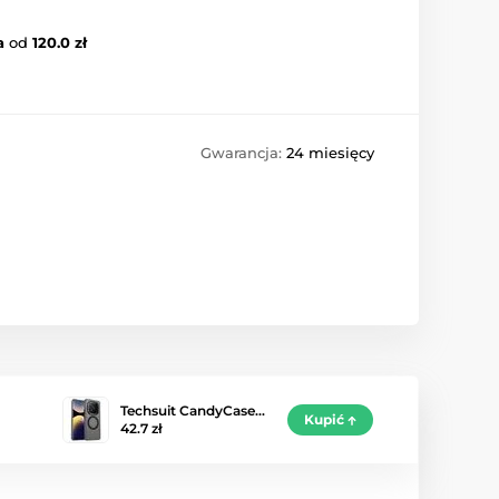
a
od
120.0 zł
Gwarancja:
24 miesięcy
Techsuit CandyCase…
Kupić
42.7 zł