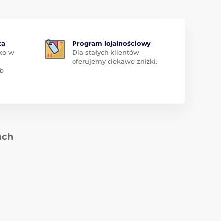
ta
Program lojalnościowy
ko w
Dla stałych klientów
oferujemy ciekawe zniżki.
ub
ach