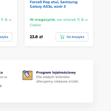
Forcell Pop etui, Samsung
Et
Galaxy A03s, wzór 3
Ga
1. 8. u
W magazynie
,
we wtorek 11. 8. u
W 
Ciebie
Ci
23.8 zł
17.
szyka
Do koszyka
ta
Program lojalnościowy
ko w
Dla stałych klientów
oferujemy ciekawe zniżki.
ub