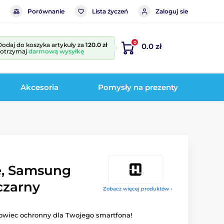
Porównanie
Lista życzeń
Zaloguj sie
0
Dodaj do koszyka artykuły za
120.0 zł
0.0 zł
i otrzymaj
darmową wysyłkę
Akcesoria
Pomysły na prezenty
se, Samsung
czarny
Zobacz więcej produktów ›
owiec ochronny dla Twojego smartfona!