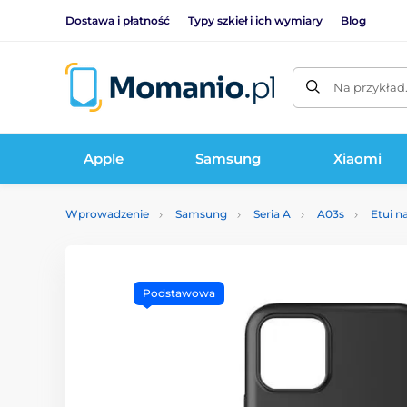
Dostawa i płatność
Typy szkieł i ich wymiary
Blog
Na przykład
Apple
Samsung
Xiaomi
Wprowadzenie
Samsung
Seria A
A03s
Etui n
Podstawowa