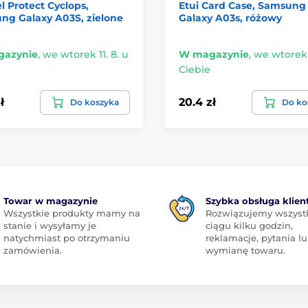
el Protect Cyclops,
Etui Card Case, Samsung
ng Galaxy A03S, zielone
Galaxy A03s, różowy
azynie
,
we wtorek 11. 8. u
W magazynie
,
we wtorek 1
Ciebie
ł
20.4 zł
Do koszyka
Do ko
Towar w magazynie
Szybka obsługa klien
Wszystkie produkty mamy na
Rozwiązujemy wszyst
stanie i wysyłamy je
ciągu kilku godzin,
natychmiast po otrzymaniu
reklamacje, pytania l
zamówienia.
wymianę towaru.