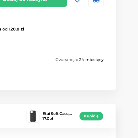
a
od
120.0 zł
Gwarancja:
24 miesięcy
Etui Soft Case,…
Kupić
17.0 zł