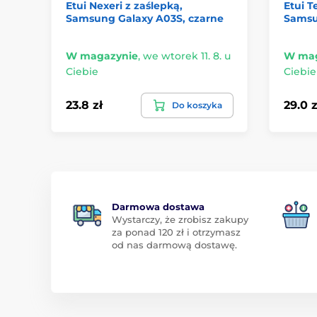
Etui Nexeri z zaślepką,
Etui T
Samsung Galaxy A03S, czarne
Samsu
W magazynie
,
we wtorek 11. 8. u
W mag
Ciebie
Ciebie
23.8 zł
29.0 z
Do koszyka
Darmowa dostawa
Wystarczy, że zrobisz zakupy
za ponad 120 zł i otrzymasz
od nas darmową dostawę.