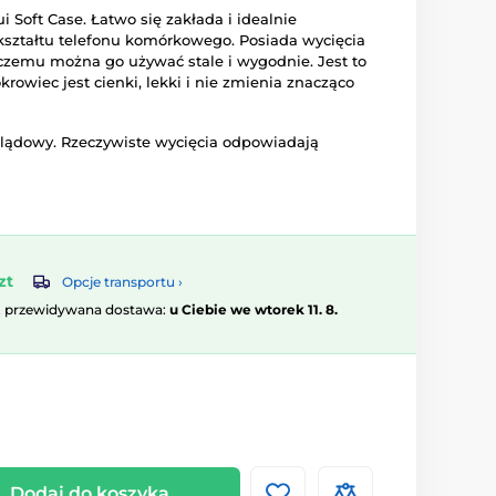
i Soft Case. Łatwo się zakłada i idealnie
kształtu telefonu komórkowego. Posiada wycięcia
i czemu można go używać stale i wygodnie. Jest to
rowiec jest cienki, lekki i nie zmienia znacząco
glądowy. Rzeczywiste wycięcia odpowiadają
zt
Opcje transportu ›
, przewidywana dostawa:
u Ciebie we wtorek 11. 8.
Dodaj do koszyka