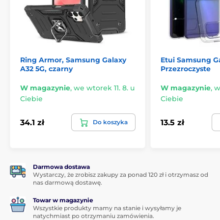
zdejmowania etui.
Estetyczny wygląd
Czarny kolor jest uniwersalny i dobrze prezentuje się
w połączeniu z dowolnym odcieniem. Etui dostępne
w tych kolorach idealnie komponuje się z aktualnymi
Ring Armor, Samsung Galaxy
Etui Samsung G
urządzeniami.
A32 5G, czarny
Przezroczyste
W magazynie
,
we wtorek 11. 8. u
W magazynie
,
w
Ciebie
Ciebie
34.1 zł
13.5 zł
Do koszyka
Darmowa dostawa
Wystarczy, że zrobisz zakupy za ponad 120 zł i otrzymasz od
nas darmową dostawę.
Towar w magazynie
Wszystkie produkty mamy na stanie i wysyłamy je
natychmiast po otrzymaniu zamówienia.