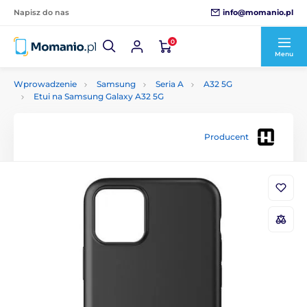
info@momanio.pl
Napisz do nas
0
Menu
Wprowadzenie
Samsung
Seria A
A32 5G
Etui na Samsung Galaxy A32 5G
Producent