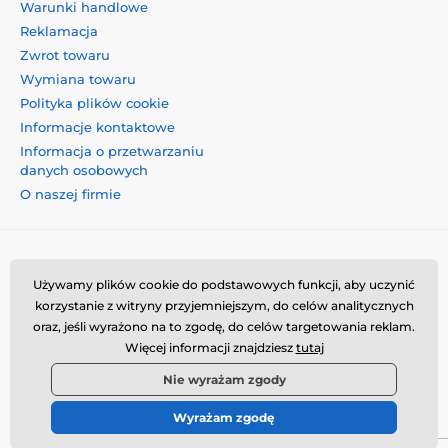
Warunki handlowe
Reklamacja
Zwrot towaru
Wymiana towaru
Polityka plików cookie
Informacje kontaktowe
Informacja o przetwarzaniu
danych osobowych
O naszej firmie
Używamy plików cookie do podstawowych funkcji, aby uczynić
korzystanie z witryny przyjemniejszym, do celów analitycznych
oraz, jeśli wyrażono na to zgodę, do celów targetowania reklam.
Momanio s.r.o., Okružní 361/14, 74718, Píšť, Czechy,
Więcej informacji znajdziesz
tutaj
VAT: CZ09604707, info@momanio.pl
Nie wyrażam zgody
Wyrażam zgodę