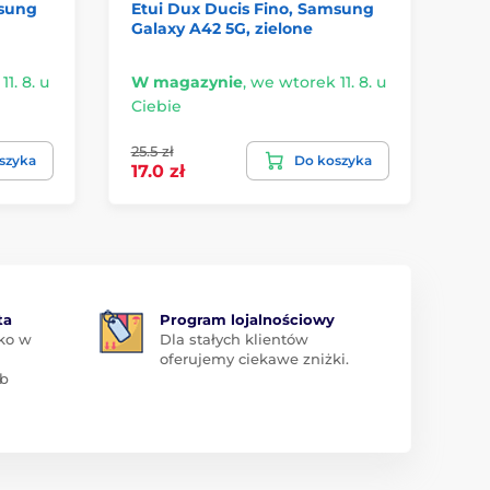
msung
Etui Dux Ducis Fino, Samsung
Galaxy A42 5G, zielone
1. 8. u
W magazynie
,
we wtorek 11. 8. u
Ciebie
25.5 zł
szyka
Do koszyka
17.0 zł
ta
Program lojalnościowy
ko w
Dla stałych klientów
oferujemy ciekawe zniżki.
ub