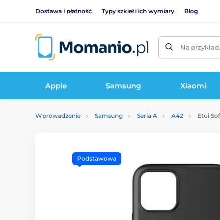
Dostawa i płatność
Typy szkieł i ich wymiary
Blog
Na przykład
Apple
Samsung
Xiaomi
Wprowadzenie
Samsung
Seria A
A42
Etui So
Podstawowa