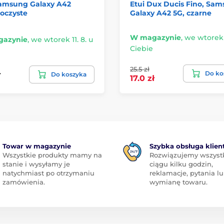
Samsung Galaxy A42
Etui Dux Ducis Fino, Sa
oczyste
Galaxy A42 5G, czarne
W magazynie
,
we wtorek 1
azynie
,
we wtorek 11. 8. u
Ciebie
25.5 zł
Do ko
ł
Do koszyka
17.0 zł
Towar w magazynie
Szybka obsługa klien
Wszystkie produkty mamy na
Rozwiązujemy wszyst
stanie i wysyłamy je
ciągu kilku godzin,
natychmiast po otrzymaniu
reklamacje, pytania l
zamówienia.
wymianę towaru.