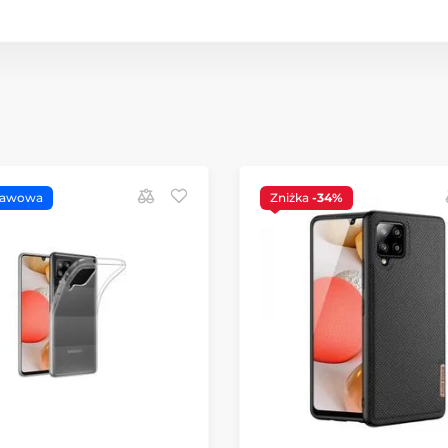
tawowa
Zniżka
-34%