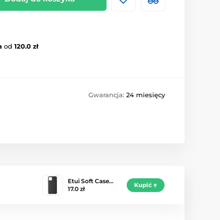
a
od
120.0 zł
Gwarancja:
24 miesięcy
Etui Soft Case…
Kupić
17.0 zł