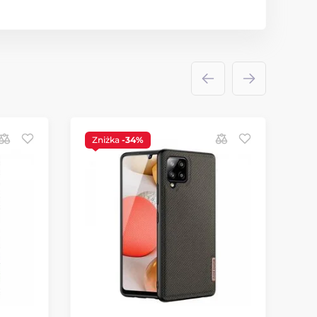
Zniżka
-34%