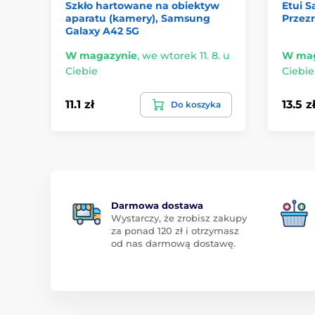
Szkło hartowane na obiektyw
Etui 
aparatu (kamery), Samsung
Przezr
Galaxy A42 5G
W magazynie
,
we wtorek 11. 8. u
W mag
Ciebie
Ciebie
11.1 zł
13.5 z
Do koszyka
Darmowa dostawa
Wystarczy, że zrobisz zakupy
za ponad 120 zł i otrzymasz
od nas darmową dostawę.