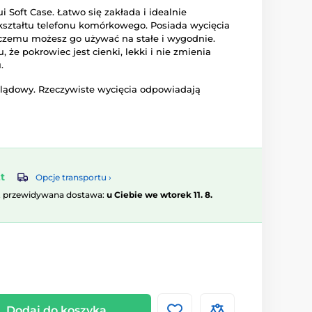
i Soft Case. Łatwo się zakłada i idealnie
kształtu telefonu komórkowego. Posiada wycięcia
i czemu możesz go używać na stałe i wygodnie.
, że pokrowiec jest cienki, lekki i nie zmienia
.
glądowy. Rzeczywiste wycięcia odpowiadają
t
Opcje transportu ›
, przewidywana dostawa:
u Ciebie we wtorek 11. 8.
Dodaj do koszyka