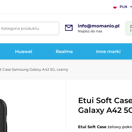
PLN
info@momanio.pl
. Kategoria produktu
Napisz do nas
Huawei
Realme
Inne marki
ft Case Samsung Galaxy A42 5G, czarny
Etui Soft Ca
Galaxy A42 5G
Etui Soft Case
żelowy pokr