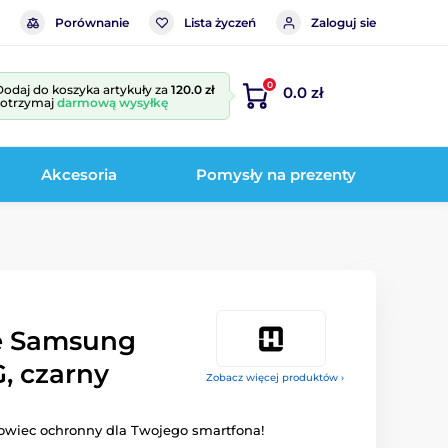
Porównanie
Lista życzeń
Zaloguj sie
0
Dodaj do koszyka artykuły za
120.0 zł
0.0 zł
i otrzymaj
darmową wysyłkę
Akcesoria
Pomysły na prezenty
se Samsung
, czarny
Zobacz więcej produktów ›
owiec ochronny dla Twojego smartfona!